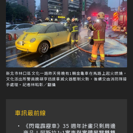
新北市林口區文化一路昨天傍晚有1輛金龜車在馬路上起火燃燒，
文化派出所警員魏碩亨迅速拿滅火器壓制火勢，後續交由消防隊接
手處理。記者林昭彰／翻攝
車訊最前線
《閃電霹靂車》35 週年計畫只剩周邊
商品！阿斯拉1:1實車與實體展覽雙雙