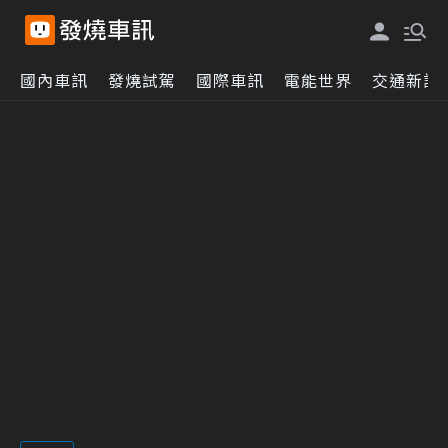
國內車訊
發燒試駕
國際車訊
電能世界
交通新訊