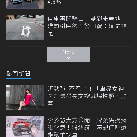
4.8%
停車再開騎士「雙腳未著地」
遭罰引民怨！警回覆：這是規
定
More
熱門新聞
沉默7年不忍了！「車界女神」
李冠儀發長文控職場性騷、黑
幕
李多慧大方公開車牌號碼揭背
後含意！粉絲讚：忘記停哪還
能幫忙找車