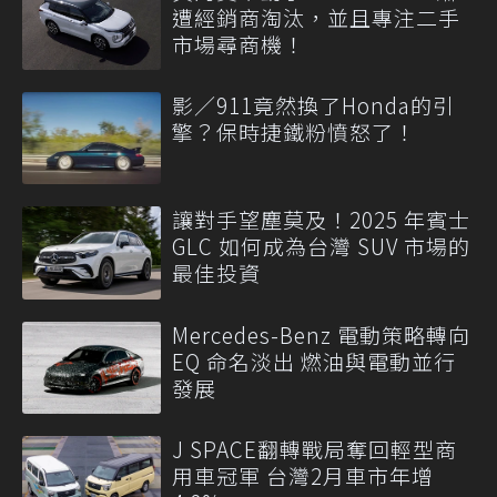
遭經銷商淘汰，並且專注二手
市場尋商機！
影／911竟然換了Honda的引
擎？保時捷鐵粉憤怒了！
讓對手望塵莫及！2025 年賓士
GLC 如何成為台灣 SUV 市場的
最佳投資
Mercedes-Benz 電動策略轉向
EQ 命名淡出 燃油與電動並行
發展
J SPACE翻轉戰局奪回輕型商
用車冠軍 台灣2月車市年增