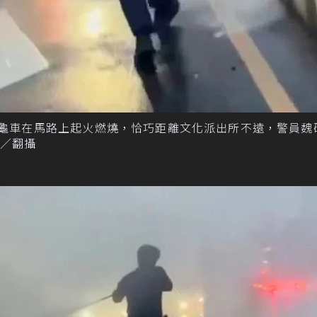
金龜車在馬路上起火燃燒，恰巧距離文化派出所不遠，警員魏
／翻攝