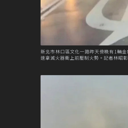
新北市林口區文化一路昨天傍晚有1輛
速拿滅火器衝上前壓制火勢。記者林昭彰