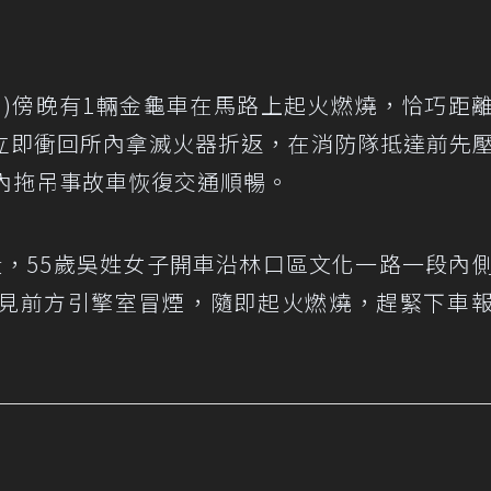
29)傍晚有1輛金龜車在馬路上起火燃燒，恰巧距
立即衝回所內拿滅火器折返，在消防隊抵達前先
內拖吊事故車恢復交通順暢。
段，55歲吳姓女子開車沿林口區文化一路一段內
見前方引擎室冒煙，隨即起火燃燒，趕緊下車