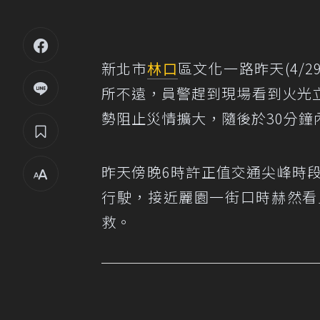
新北市
林口
區文化一路昨天(4/
所不遠，員警趕到現場看到火光
勢阻止災情擴大，隨後於30分鐘
昨天傍晚6時許正值交通尖峰時
行駛，接近麗園一街口時赫然看
救。