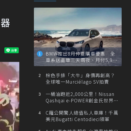
火器
BMW推出8月仲夏購車優惠 全
車系送晶華三天兩夜、月付5,900
元起
棕色手排「大牛」身價再創高？
全球唯一Murciélago SV拍賣
一桶油跑近2,000公里！Nissan
Qashqai e-POWER創金氏世界紀
錄
C羅公開驚人總值私人車庫！千萬
美元Bugatti Centodieci領軍