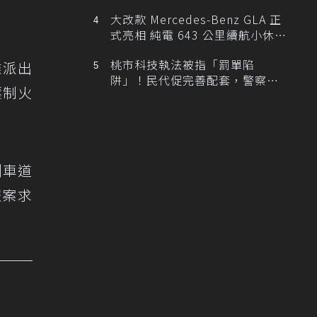
大改款 Mercedes-Benz GLA 正
式亮相 純電 643 公里續航小休
旅！
桃市科技執法被指「罰單陷
離派出
阱」！民代促完善配套，警察局
壓制火
提數據回應
側車道
報案求