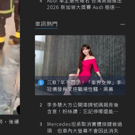
Audi 車主搶先報名 台灣奧迪推出
2026 新加坡大獎賽 Audi 極速之
旅
車訊熱門
沉默7年不忍了！「車界女神」李
冠儀發長文控職場性騷、黑幕
李多慧大方公開車牌號碼揭背後
含意！粉絲讚：忘記停哪還能幫
忙找車
勢，後續
Mercedes坦承取消實體按鍵做過
頭 但車內大螢幕不會因此消失