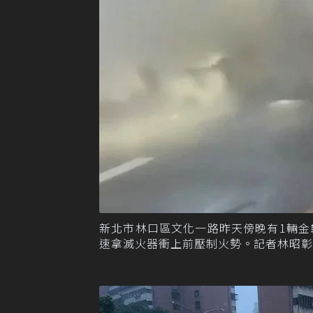
新北市林口區文化一路昨天傍晚有1輛
速拿滅火器衝上前壓制火勢。記者林昭彰