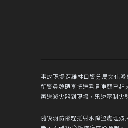
事故現場距離林口警分局文化派
所警員魏碩亨抵達看見車頭已起
再送滅火器到現場，迅速壓制火
隨後消防隊趕抵射水降溫處理殘
走，不到30分鐘恢復交通順暢。