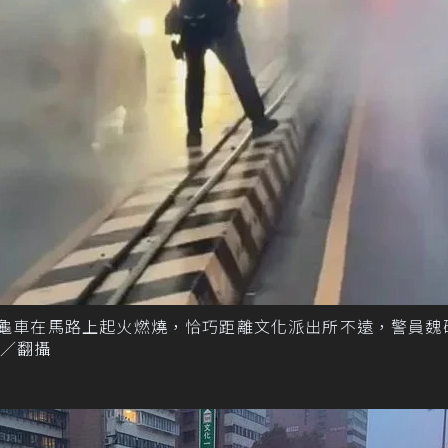
金龜車在馬路上起火燃燒，恰巧距離文化派出所不遠，警員魏
／翻攝