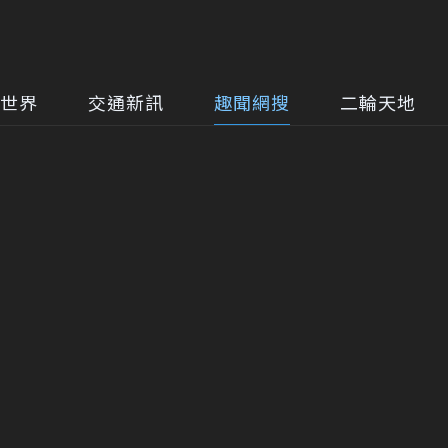
世界
交通新訊
趣聞網搜
二輪天地