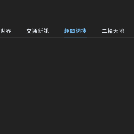
世界
交通新訊
趣聞網搜
二輪天地