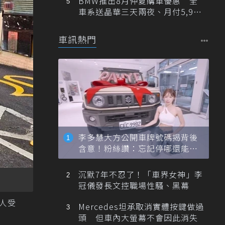
BMW推出8月仲夏購車優惠 全
車系送晶華三天兩夜、月付5,900
元起
車訊熱門
李多慧大方公開車牌號碼揭背後
含意！粉絲讚：忘記停哪還能幫
忙找車
沉默7年不忍了！「車界女神」李
冠儀發長文控職場性騷、黑幕
人受
Mercedes坦承取消實體按鍵做過
頭 但車內大螢幕不會因此消失