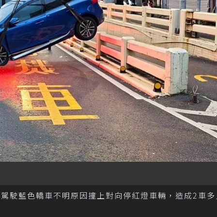
子駕駛藍色轎車不明原因撞上對向停紅燈車輛，造成2車多