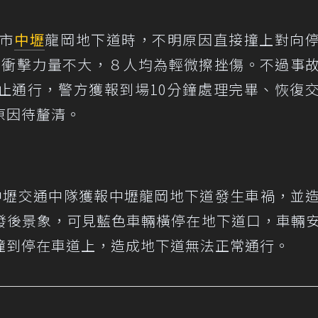
市
中壢
龍岡地下道時，不明原因直接撞上對向
還好衝擊力量不大，８人均為輕微擦挫傷。不過事
止通行，警方獲報到場10分鐘處理完畢、恢復
原因待釐清。
中壢交通中隊獲報中壢龍岡地下道發生車禍，並
發後景象，可見藍色車輛橫停在地下道口，車輛
撞到停在車道上，造成地下道無法正常通行。