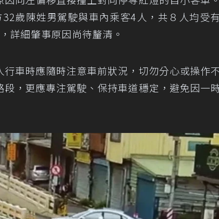
方32歲陳姓男駕駛與車內乘客4人，共８人均受
0，詳細肇事原因尚待釐清。
人行車時應隨時注意車前狀況，切勿分心或操作
路段，更應專注駕駛、保持車道穩定，避免因一