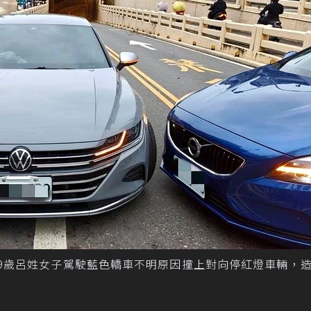
9歲呂姓女子駕駛藍色轎車不明原因撞上對向停紅燈車輛，造