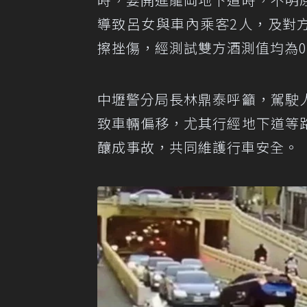
導致呂女與車內乘客2人，及對
擦挫傷，經測試雙方酒測值均為
中壢警分局長林鼎泰呼籲，駕駛
致車輛偏移，尤其行經地下道等
釀成事故，共同維護行車安全。