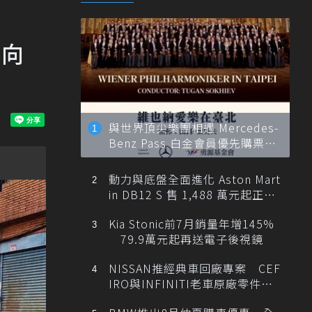
對向
與世界頂尖樂團相遇 Mercedes-
Benz Pass 白金會員優先購票維
也納愛樂
動力與底盤全面進化 Aston Mart
in DB12 S 售 1,488 萬元起正式
登台
Kia Stonic前7月銷量年增145%
79.9萬元起再送電子後視鏡
NISSAN推經典車回廠專案 CEF
IRO與INFINITI老車原廠零件最
低1折