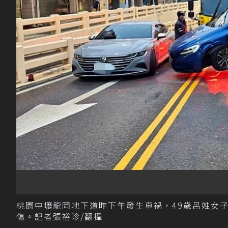
桃園中壢龍岡地下道昨下午發生車禍，49歲呂姓女
傷。記者張裕珍/翻攝