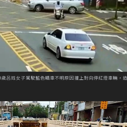
9歲呂姓女子駕駛藍色轎車不明原因撞上對向停紅燈車輛，造