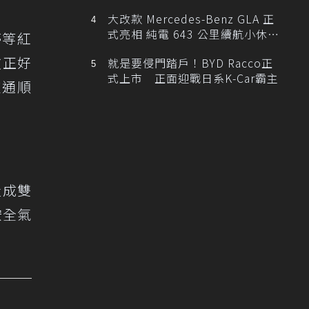
大改款 Mercedes-Benz GLA 正
式亮相 純電 643 公里續航小休
停等紅
旅！
故正好
就是要侵門踏戶！BYD Racco正
式上市 正面迎戰日系K-Car霸主
交通順
造成雙
安全氣