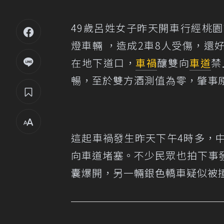
49歲呂姓女子昨天開車行經桃園
燈車輛 ，造成2車8人受傷，
在地下道口，
車禍
釀雙向
車道
禁
暢，至於雙方酒測值為零，肇事
這起車禍發生昨天下午4時多，
向車道堵塞。不少民眾也拍下事
囊爆開，另一輛銀色轎車疑似被