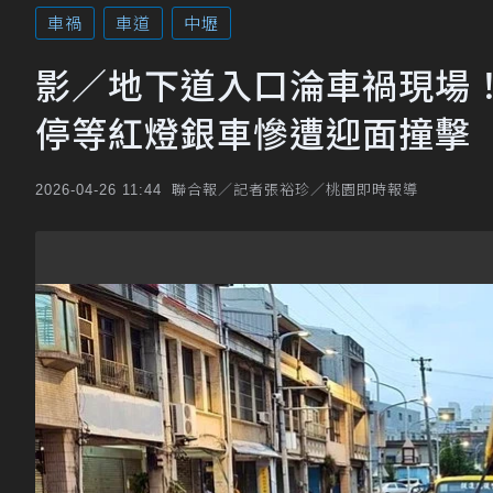
車禍
車道
中壢
影／地下道入口淪車禍現場
停等紅燈銀車慘遭迎面撞擊
聯合報／記者張裕珍／桃園即時報導
2026-04-26 11:44