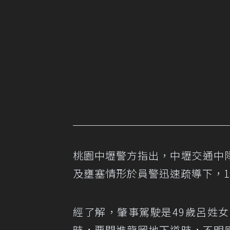
桃園中壢警方指出，中壢交通中
及壅塞情形於員警迅速疏導下，
經了解，肇事駕駛是49歲呂姓
時，要開進龍岡地下道時，不明