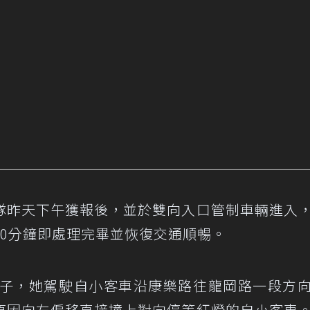
隊昨天下午獲報後，並於雙向入口管制車輛進入
10分鐘即處理完畢並恢復交通順暢。
女子，她駕駛自小客車沿康樂路往龍岡路一段方
原因向左偏移直接撞上對向停等紅燈的自小客車