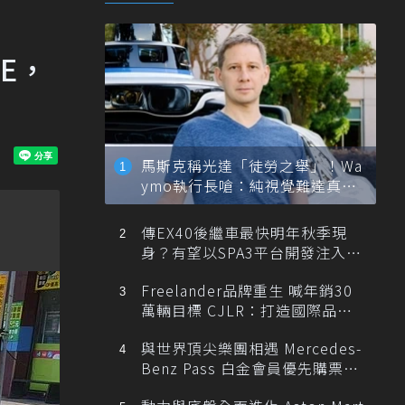
E，
馬斯克稱光達「徒勞之舉」！Wa
ymo執行長嗆：純視覺難達真正
自動駕駛
傳EX40後繼車最快明年秋季現
身？有望以SPA3平台開發注入80
0V動力
Freelander品牌重生 喊年銷30
萬輛目標 CJLR：打造國際品牌
半數銷量來自全球！
與世界頂尖樂團相遇 Mercedes-
Benz Pass 白金會員優先購票維
也納愛樂