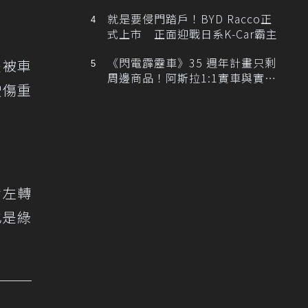
排跑車開發中！
就是要侵門踏戶！BYD Racco正
式上市 正面迎戰日系K-Car霸主
《閃電霹靂車》35 週年計畫只剩
是被車
周邊商品！阿斯拉1:1實車與實體
駛傷重
展覽雙雙喊卡
備左轉
也是綠