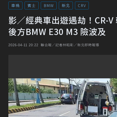
車禍
賓士
BMW
新北
CRV
影／經典車出遊遇劫！CR-V
後方BMW E30 M3 險波及
聯合報／記者林昭彰／新北即時報導
2026-04-11 20:22