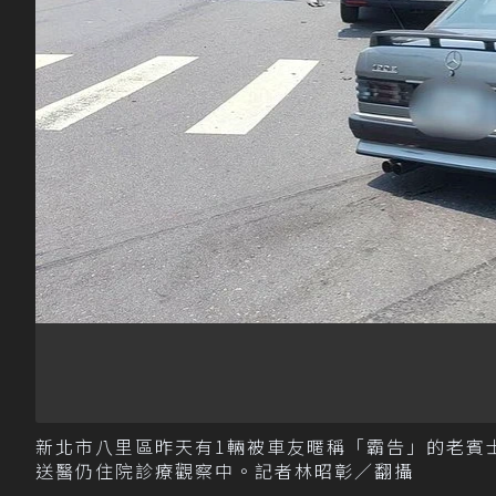
新北市八里區昨天有1輛被車友暱稱「霸告」的老賓
送醫仍住院診療觀察中。記者林昭彰／翻攝