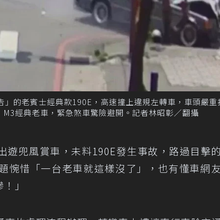
告」的老賓士經典款190E，高速撞上違規左轉車，車頭嚴重
30 M3經典老車，緊急煞車驚險避開。記者林昭彰／翻攝
出遊兜風賞車，未料190E發生事故，路過目擊
題惋惜「一台老車就這樣沒了」，也有懂車網
慘！」