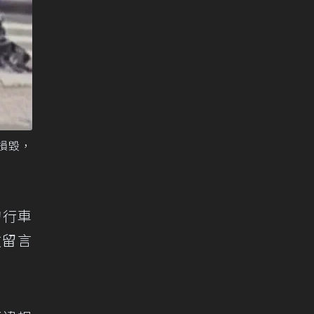
損毀，
的行車
友留言