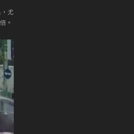
品，尤
數倍。