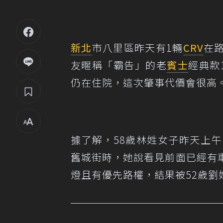
新北
市八里區昨天有1輛
CRV
在
友暱稱「霸告」的老
賓士
經典款
仍在住院，這次肇事代價會很高
據了解，58歲林姓女子昨天上
舊城街時，她說看見前面已經有
燈且有優先路權，結果被52歲劉