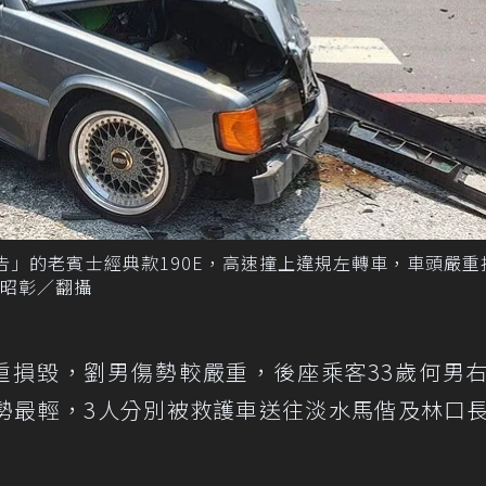
告」的老賓士經典款190E，高速撞上違規左轉車，車頭嚴重
昭彰／翻攝
重損毀，劉男傷勢較嚴重，後座乘客33歲何男
勢最輕，3人分別被救護車送往淡水馬偕及林口