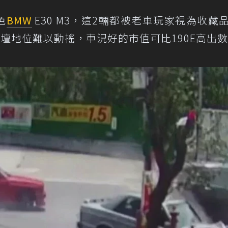
色
BMW
E30 M3，這2輛都被老車玩家視為收藏
車壇地位難以動搖，車況好的市值可比190E高出