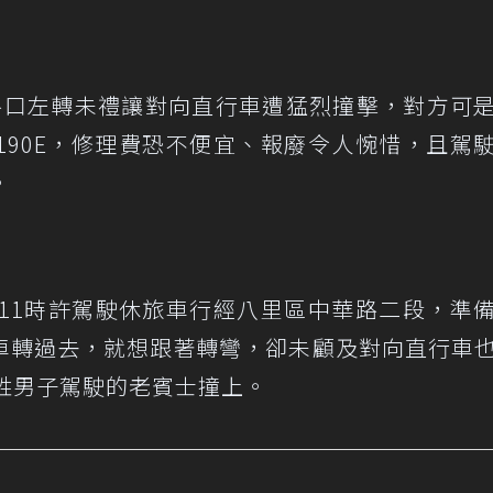
路口左轉未禮讓對向直行車遭猛烈撞擊，對方可
190E，修理費恐不便宜、報廢令人惋惜，且駕
。
午11時許駕駛休旅車行經八里區中華路二段，準
車轉過去，就想跟著轉彎，卻未顧及對向直行車
姓男子駕駛的老賓士撞上。