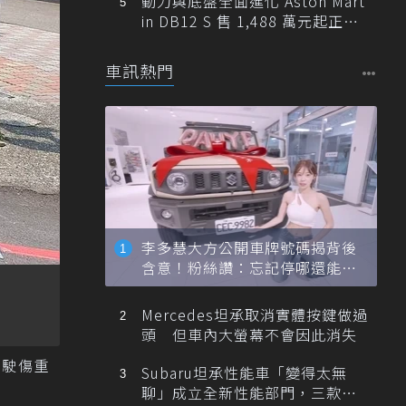
動力與底盤全面進化 Aston Mart
in DB12 S 售 1,488 萬元起正式
登台
車訊熱門
李多慧大方公開車牌號碼揭背後
含意！粉絲讚：忘記停哪還能幫
忙找車
Mercedes坦承取消實體按鍵做過
頭 但車內大螢幕不會因此消失
駕駛傷重
Subaru坦承性能車「變得太無
聊」成立全新性能部門，三款手