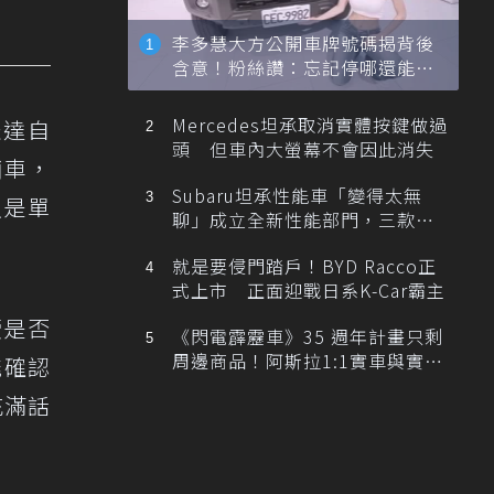
李多慧大方公開車牌號碼揭背後
含意！粉絲讚：忘記停哪還能幫
忙找車
Mercedes坦承取消實體按鍵做過
表達自
頭 但車內大螢幕不會因此消失
輛車，
Subaru坦承性能車「變得太無
只是單
聊」成立全新性能部門，三款手
排跑車開發中！
就是要侵門踏戶！BYD Racco正
式上市 正面迎戰日系K-Car霸主
續是否
《閃電霹靂車》35 週年計畫只剩
周邊商品！阿斯拉1:1實車與實體
能確認
展覽雙雙喊卡
充滿話