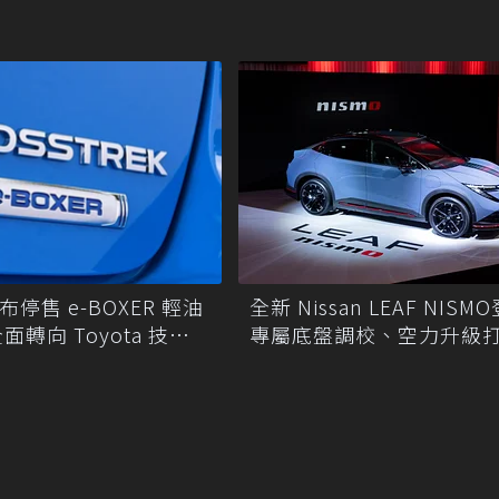
宣布停售 e-BOXER 輕油
全新 Nissan LEAF NI
轉向 Toyota 技術
專屬底盤調校、空力升級
EV 油電科技！
電性能新作