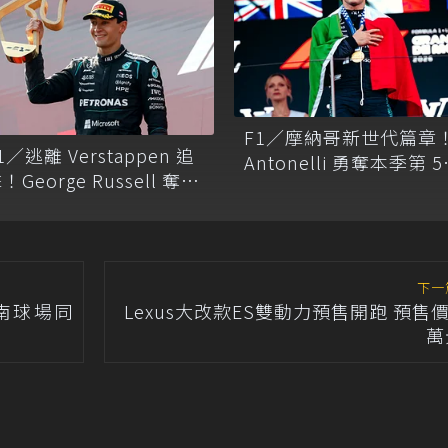
F1／摩納哥新世代篇章
1／逃離 Verstappen 追
Antonelli 勇奪本季第 5
！George Russell 奪下
勝 七車退賽造就混亂
奧地利站冠軍 積分重回第
局
二
下一
中南球場同
Lexus大改款ES雙動力預售開跑 預售價
萬