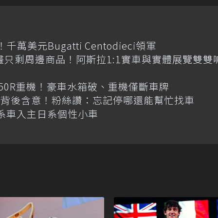
元Bugatti Centodieci領軍
畫只剩周邊商品！阿斯拉1:1實車與實體展覽雙雙
R650R重機！豪車水箱破、重機僅斷車牌
揭背後含意！粉絲讚：忘記停哪還能幫忙找車
韓系車入主日系個性小車