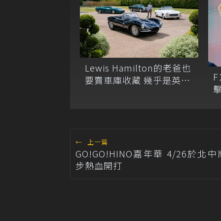
Lewis Hamilton的老爸也
F
要賣車庫收藏 幾乎是英國
擊
汽車品牌的濃縮史!
←
上一篇
GO!GO!HINO嘉年華 4/26於北
步熱血開打