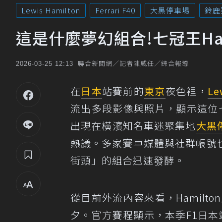
Lewis Hamilton
Ferrari F40
大黑停車場
鈴鹿
這是什麼夢幻組合!七冠王Ham
聯合新聞網／記者陳威任／綜合報導
2026-03-25 12:13
在
日本
站賽前的
東京
夜色裡，
Le
流出多段影像與照片，顯示這位
出現在橫濱知名車迷聚集地
大黑
熱議。多家賽車媒體與社群帳號也同步
街頭」的組合迅速發酵。
從目前外流內容來看，Hamilt
夕。官方賽程顯示，本季F1日本站