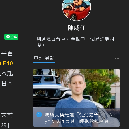
陳威任
開過幾百台車，塵世中一個迷途老司
機。
群平台
車訊最新
i F40
路上掀起
 日本
週末前
馬斯克稱光達「徒勞之舉」！Wa
ymo執行長嗆：純視覺難達真正
29日
自動駕駛