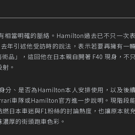
有相當明確的脈絡。Hamilton過去已不只一次
愛。路透社去年引述他受訪時的說法，表示若要再擁有一
藝術品」，這回他在日本親自開著 F40 現身，不
投射。
主身分、是否為Hamilton本人安排使用，以及後
ari車隊或Hamilton官方進一步說明。現階段
點燃日本車迷與F1粉絲的討論熱度，也讓原本就
抹濃厚的街頭跑車色彩。