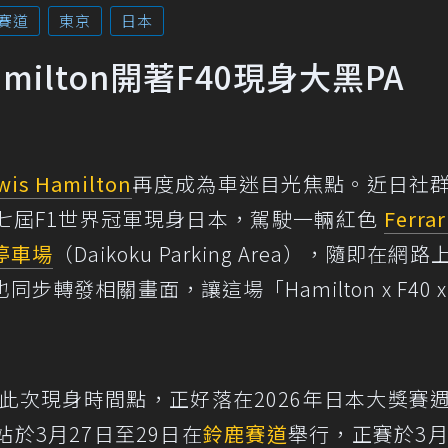
賽道
東京
日本
ilton開著F40現身大黑PA
wis Hamilton
再度成為車迷目光焦點。近日社
七屆F1世界冠軍現身日本，駕駛一輛紅色
Ferrar
停車場
（Daikoku Parking Area），隨即在網
轉發相關畫面，讓這場「Hamilton x F40 x
on此次現身時間點，正好落在2026年日本大獎賽
於3月27日至29日在
鈴鹿賽道
舉行，正賽於3月