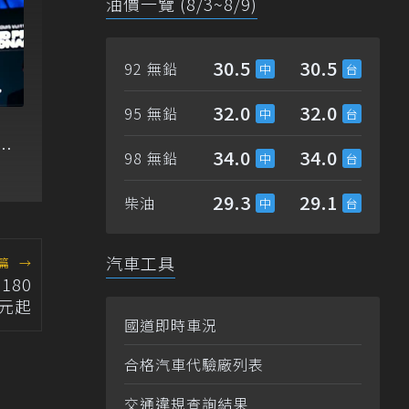
油價一覽 (8/3~8/9)
30.5
30.5
92 無鉛
32.0
32.0
95 無鉛
！
34.0
34.0
98 無鉛
戰
29.3
29.1
柴油
汽車工具
篇
→
180
元起
國道即時車況
合格汽車代驗廠列表
交通違規查詢結果