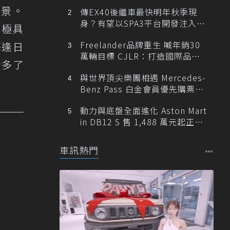
場景。
傳EX40後繼車最快明年秋季現
身？有望以SPA3平台開發注入80
拍攝極具
0V動力
Freelander品牌重生 喊年銷30
每逢日
萬輛目標 CJLR：打造國際品牌
身多了
半數銷量來自全球！
與世界頂尖樂團相遇 Mercedes-
Benz Pass 白金會員優先購票維
也納愛樂
動力與底盤全面進化 Aston Mart
in DB12 S 售 1,488 萬元起正式
登台
車訊熱門