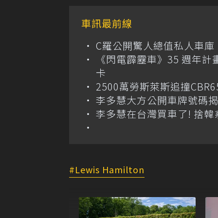
車訊最前線
C羅公開驚人總值私人車庫！千萬美
《閃電霹靂車》35 週年計
卡
2500萬勞斯萊斯追撞CB
李多慧大方公開車牌號碼
李多慧在台灣買車了! 捨
Lewis Hamilton