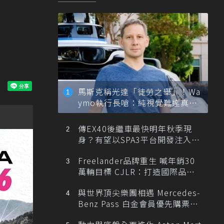
馬斯克稱光達「徒勞之舉」！Wa
ymo執行長嗆：純視覺難達真正
自動駕駛
傳EX40後繼車最快明年秋季現
身？有望以SPA3平台開發注入80
0V動力
Freelander品牌重生 喊年銷30
萬輛目標 CJLR：打造國際品牌
半數銷量來自全球！
與世界頂尖樂團相遇 Mercedes-
Benz Pass 白金會員優先購票維
也納愛樂