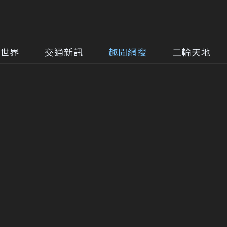
世界
交通新訊
趣聞網搜
二輪天地