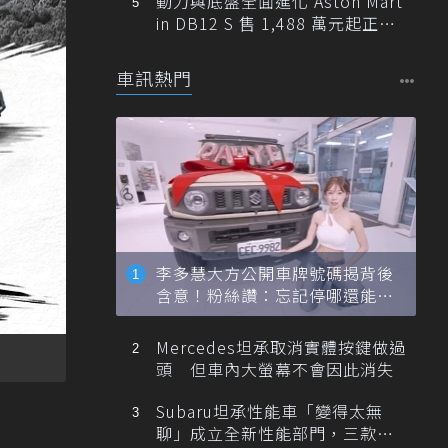
動力與底盤全面進化 Aston Mart
in DB12 S 售 1,488 萬元起正式
登台
車訊熱門
李多慧大方公開車牌號碼揭背後
含意！粉絲讚：忘記停哪還能幫
忙找車
Mercedes坦承取消實體按鍵做過
頭 但車內大螢幕不會因此消失
Subaru坦承性能車「變得太無
聊」成立全新性能部門，三款手