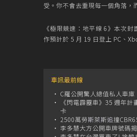
受。你不會去重現每一個角落，
《極限競速：地平線 6》本次封
作預計於 5 月 19 日登上 PC、Xb
車訊最前線
C羅公開驚人總值私人車庫！千萬美
《閃電霹靂車》35 週年計
卡
2500萬勞斯萊斯追撞CB
李多慧大方公開車牌號碼
李多慧在台灣買車了! 捨