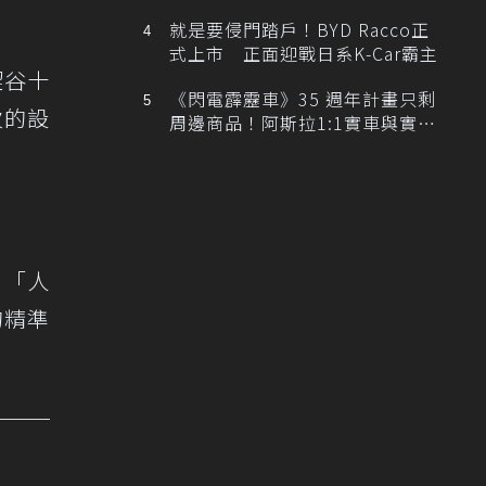
排跑車開發中！
就是要侵門踏戶！BYD Racco正
式上市 正面迎戰日系K-Car霸主
澀谷十
《閃電霹靂車》35 週年計畫只剩
次的設
周邊商品！阿斯拉1:1實車與實體
展覽雙雙喊卡
：「人
的精準