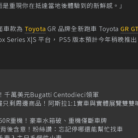
而是重現你在抵達當地後體驗到的新鮮感。」
面車款為
Toyota
GR 品牌全新跑車 Toyota
GR G
ox Series X|S 平台， PS5 版本預計今年稍晚推
元Bugatti Centodieci領軍
畫只剩周邊商品！阿斯拉1:1實車與實體展覽雙雙
R650R重機！豪車水箱破、重機僅斷車牌
揭背後含意！粉絲讚：忘記停哪還能幫忙找車
韓系車入主日系個性小車