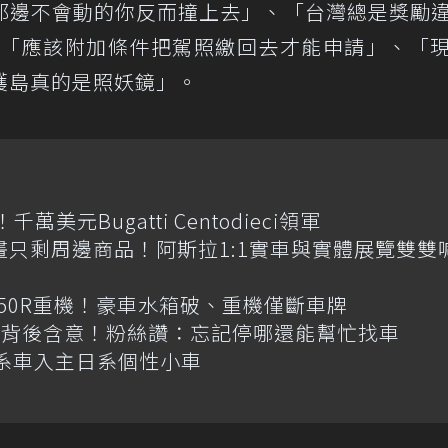
那邊不會動的你反而撞上去」、「台灣總是獎勵
、「應該附加條件把駕照繳回去才能申請」、「
護島真的是照妖鏡」。
元Bugatti Centodieci領軍
畫只剩周邊商品！阿斯拉1:1實車與實體展覽雙雙
R650R重機！豪車水箱破、重機僅斷車牌
揭背後含意！粉絲讚：忘記停哪還能幫忙找車
韓系車入主日系個性小車