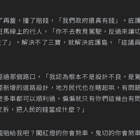
拆了再蓋，撞了賠錢，「我們政府還真有錢」。庇
斑馬線上的行人，「你不去教育駕駛，反過來讓
柱了」。解決不了三寶，就解決庇護島，「這議
經過那個路口，「我認為根本不是設計不良，是
怪新增的道路設計，地方民代也在瞎起哄，有問
麼多車都可以順利過，偏偏就只有你們這幾台有
又拆，把人民的錢當成什麼？」
國賠給我吧？闖紅燈的你會煞車，鬼切的你會煞