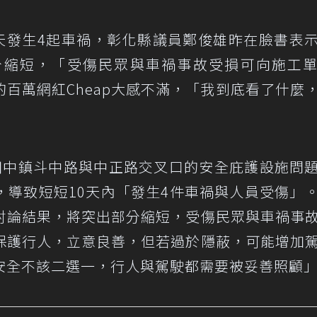
0天發生4起車禍，彰化縣議員鄭俊雄昨在臉書表
分縮短，「受傷民眾與車禍事故受損可向施工
百萬網紅Cheap大感不滿，「我到底看了什麼
田中鎮斗中路與中正路交叉口的安全庇護設施問
，導致短短10天內「發生4件車禍與人員受傷」
討論結果，將突出部分縮短，受傷民眾與車禍事
保護行人，立意良善，但若過於隱蔽，可能增加
安全不該二選一，行人與駕駛都需要被妥善照顧