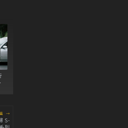
行
提
篇
→
 S-
s 系列