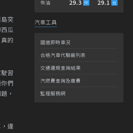
29.3
29.1
柴油
護島突
汽車工具
切西瓜
員真的
國道即時車況
合格汽車代驗廠列表
交通違規查詢結果
駕駛習
汽燃費查詢及繳費
題你們
問題，
監理服務網
車，違