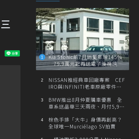
了三
Kia Stonic前7月銷量年增145%
79.9萬元起再送電子後視鏡
NISSAN推經典車回廠專案 CEF
IRO與INFINITI老車原廠零件最
低1折
BMW推出8月仲夏購車優惠 全
車系送晶華三天兩夜、月付5,900
元起
棕色手排「大牛」身價再創高？
全球唯一Murciélago SV拍賣