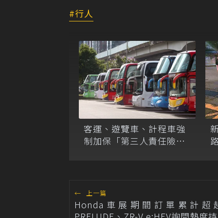
行人
客運、遊覽車、計程車強
制加保「第三人責任險」
L
最低保額曝光
←
上一篇
Honda車展期間訂單累計超越
PRELUDE、ZR-V e:HEV詢問熱