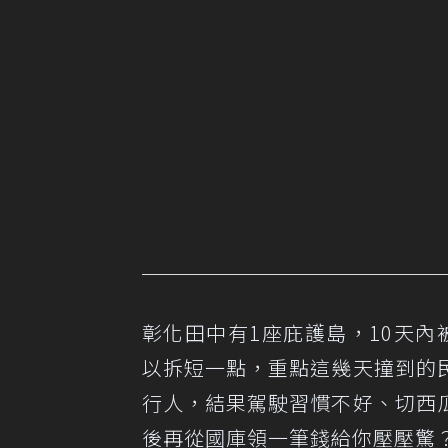
彰化田中有1座庇護島，10天內
以拆短一點，重點這幾天撞到的
行人，結果駕駛習慣不好、切西
後再從國庫領一筆錢給你壓壓驚