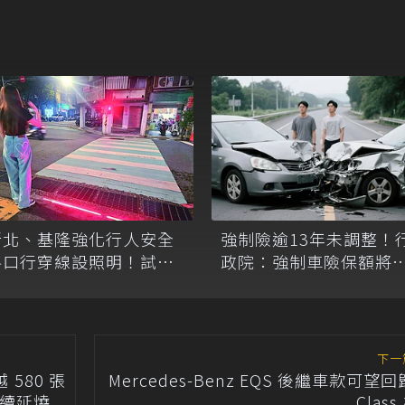
新北、基隆強化行人安全
強制險逾13年未調整！
路口行穿線設照明！試辦
政院：強制車險保額將
ED 地磚配合 AI 亮燈
高為300萬元、7月施行
下一
580張
Mercedes-Benz EQS 後繼車款可望回歸
度持續延燒
Clas