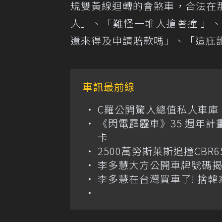
規雙黃線迴轉的會煞車，合法在
人」、「難怪一堆人搶著撞 」
還來得及申請賠款嗎」、「這庇
車訊最前線
C羅公開驚人總值私人車庫！千萬美
《閃電霹靂車》35 週年計
卡
2500萬勞斯萊斯追撞CB
李多慧大方公開車牌號碼
李多慧在台灣買車了! 捨