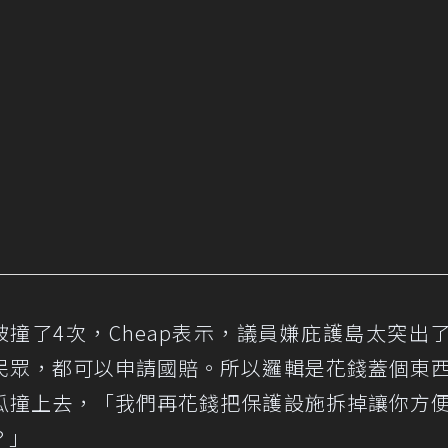
被撞了4次，Cheap表示，議員嫌庇護島太突出
民眾，都可以申請國賠。所以邏輯是花錢蓋個東
瓜撞上去，「我們再花錢把保護設施拆掉讓你方
？」