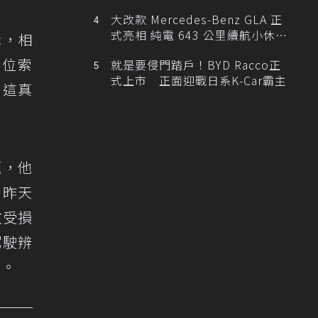
大改款 Mercedes-Benz GLA 正
式亮相 純電 643 公里續航小休
示，相
旅！
單位索
就是要侵門踏戶！BYD Racco正
式上市 正面迎戰日系K-Car霸主
，這真
題，他
。昨天
故受損
駕駛辨
」。