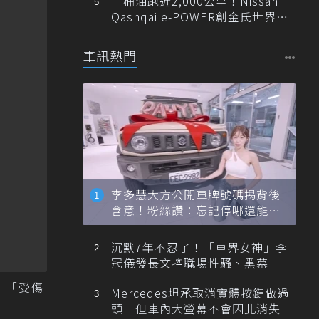
一桶油跑近2,000公里！Nissan
Qashqai e-POWER創金氏世界紀
錄
車訊熱門
李多慧大方公開車牌號碼揭背後
含意！粉絲讚：忘記停哪還能幫
忙找車
沉默7年不忍了！「車界女神」李
冠儀發長文控職場性騷、黑幕
，「受傷
Mercedes坦承取消實體按鍵做過
頭 但車內大螢幕不會因此消失