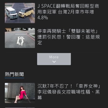
J SPACE翻轉戰局奪回輕型商
用車冠軍 台灣2月車市年增
4.8%
停車再開騎士「雙腳未著地」
遭罰引民怨！警回覆：這是規
定
More
熱門新聞
沉默7年不忍了！「車界女神」
李冠儀發長文控職場性騷、黑
幕