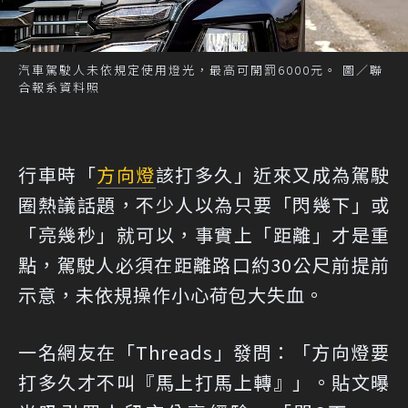
汽車駕駛人未依規定使用燈光，最高可開罰6000元。 圖／聯
合報系資料照
行車時「
方向燈
該打多久」近來又成為駕駛
圈熱議話題，不少人以為只要「閃幾下」或
「亮幾秒」就可以，事實上「距離」才是重
點，駕駛人必須在距離路口約30公尺前提前
示意，未依規操作小心荷包大失血。
一名網友在「Threads」
發問
：「方向燈要
打多久才不叫『馬上打馬上轉』」。貼文曝