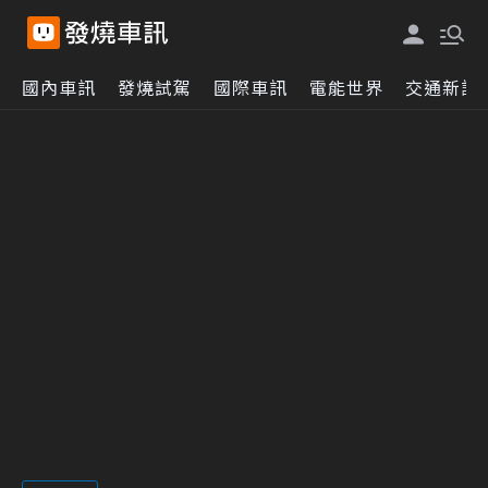
國內車訊
發燒試駕
國際車訊
電能世界
交通新訊