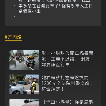
意！粉絲讚：忘記停哪還能幫忙找車
李多慧在台灣買車了! 捨韓系車入主日
系個性小車
方向燈
影／小甜甜公開車禍畫面
嗆「正義不退讓」 網友：
妳要讓直行車！
她右轉秒打左轉燈挨罰
1200元？法院判警烏龍：
符合規定！
【汽車小學堂】你是馬路