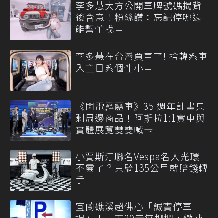
李多慧大方公開車牌號碼揭背
後含意！粉絲讚：忘記停哪還
能幫忙找車
李多慧在台灣買車了! 捨韓系車
入主日系個性小車
《閃電霹靂車》35 週年計畫只
剩周邊商品！阿斯拉1:1實車與
實體展覽雙雙喊卡
小賈斯汀聯名Vespa名人光環
不靈了？只騎135公里就賠錢轉
手
宜蘭礁溪超佛心「誠實停車
場」！一天20元無柵欄，繳費