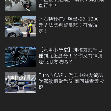
直行車！
她右轉秒打左轉燈挨罰1200
元？法院判警烏龍：符合規
定！
【汽車小學堂】排檔方式千百
種到底怎麼分！？你又有搞清
楚使用方法嗎？
Euro NCAP：汽車中的大螢幕
對駕駛相當危險 應回歸實體按
鍵