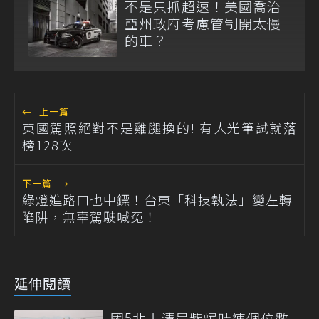
不是只抓超速！美國喬治
亞州政府考慮管制開太慢
的車？
←
上一篇
英國駕照絕對不是雞腿換的! 有人光筆試就落
榜128次
下一篇
→
綠燈進路口也中鏢！台東「科技執法」變左轉
陷阱，無辜駕駛喊冤！
延伸閱讀
國5北上清晨紫爆時速個位數