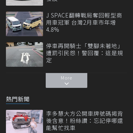
J SPACE翻轉戰局奪回輕型商
用車冠軍 台灣2月車市年增
4.8%
停車再開騎士「雙腳未著地」
遭罰引民怨！警回覆：這是規
定
More
熱門新聞
李多慧大方公開車牌號碼揭背
後含意！粉絲讚：忘記停哪還
能幫忙找車