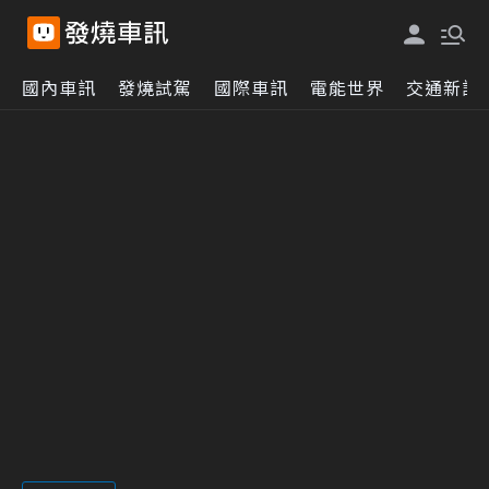
國內車訊
發燒試駕
國際車訊
電能世界
交通新訊