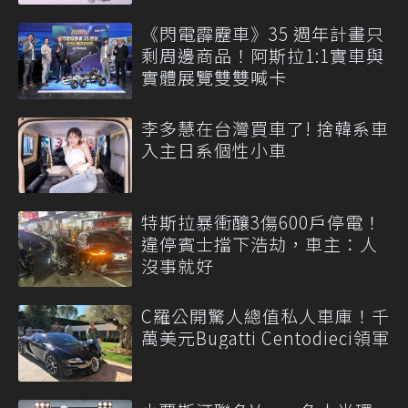
《閃電霹靂車》35 週年計畫只
剩周邊商品！阿斯拉1:1實車與
實體展覽雙雙喊卡
李多慧在台灣買車了! 捨韓系車
入主日系個性小車
特斯拉暴衝釀3傷600戶停電！
違停賓士擋下浩劫，車主：人
沒事就好
C羅公開驚人總值私人車庫！千
萬美元Bugatti Centodieci領軍