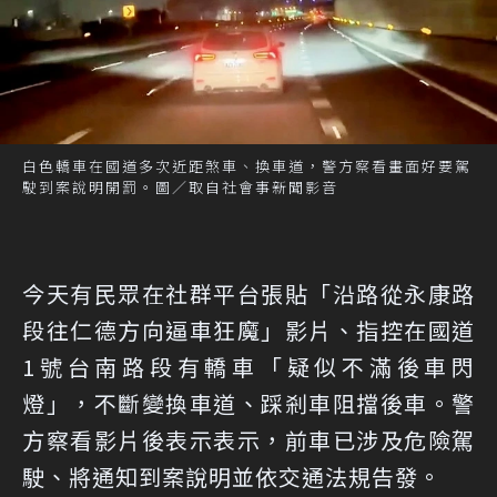
白色轎車在國道多次近距煞車、換車道，警方察看畫面好要駕
駛到案說明開罰。圖／取自社會事新聞影音
今天有民眾在社群平台張貼「沿路從永康路
段往仁德方向逼車狂魔」影片、指控在國道
1號台南路段有轎車「疑似不滿後車閃
燈」，不斷變換車道、踩剎車阻擋後車。警
方察看影片後表示表示，前車已涉及危險駕
駛、將通知到案說明並依交通法規告發。