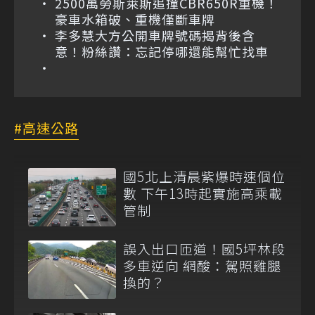
2500萬勞斯萊斯追撞CBR650R重機！
豪車水箱破、重機僅斷車牌
李多慧大方公開車牌號碼揭背後含
意！粉絲讚：忘記停哪還能幫忙找車
高速公路
國5北上清晨紫爆時速個位
數 下午13時起實施高乘載
管制
誤入出口匝道！國5坪林段
多車逆向 網酸：駕照雞腿
換的？