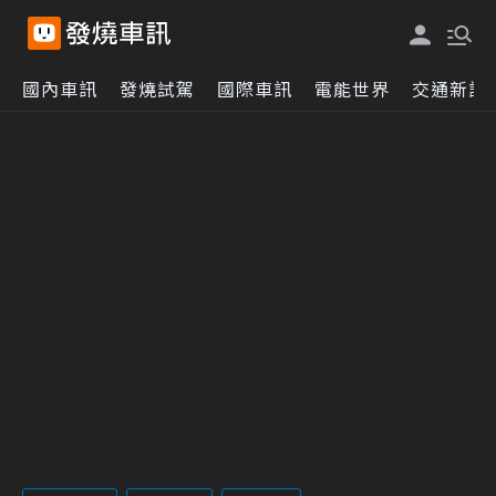
國內車訊
發燒試駕
國際車訊
電能世界
交通新訊