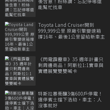
後含意！粉絲讚：忘記停哪還
能幫忙找車
Toyota Land Cruiser開到
999,999公里 原廠引擎變速箱
撐16年、最後1公里留給新車主
《閃電霹靂車》35 週年計畫只
剩周邊商品！阿斯拉1:1實車與
實體展覽雙雙喊卡
特斯拉暴衝釀3傷600戶停電！
違停賓士擋下浩劫，車主：人
沒事就好