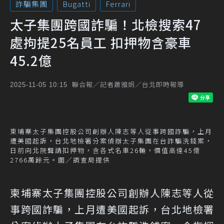
詐騙集團
Bugatti
Ferrari
太子集團跨國詐騙！北檢搜索47
處拘提25名員工 扣押物含豪車
45.2億
聯合報／記者蕭雅娟／台北即時報導
2025-11-05 10:15
柬埔寨太子集團控股公司創辦人陳志等人從事跨國詐騙，上月
遭美國起訴，台北地檢署分案偵辦太子集團在台詐騙洗錢案，
日前向北院聲請扣押物，含各式名車26輛，價值高達45億
2766萬餘元。圖／調查局提供
柬埔寨太子集團控股公司創辦人陳志等人從
事跨國詐騙，上月遭美國起訴，台北地檢署