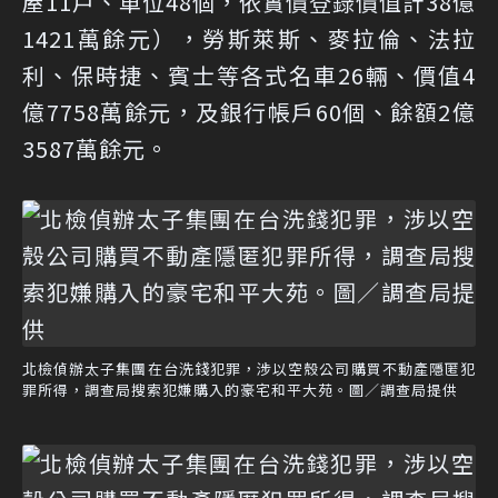
屋11戶、車位48個，依實價登錄價值計38億
1421萬餘元），勞斯萊斯、麥拉倫、法拉
利、保時捷、賓士等各式名車26輛、價值4
億7758萬餘元，及銀行帳戶60個、餘額2億
3587萬餘元。
北檢偵辦太子集團在台洗錢犯罪，涉以空殼公司購買不動產隱匿犯
罪所得，調查局搜索犯嫌購入的豪宅和平大苑。圖／調查局提供