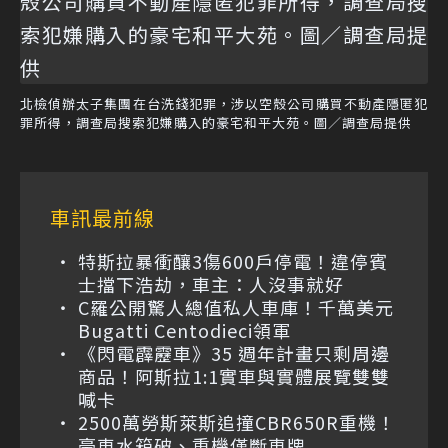
北檢偵辦太子集團在台洗錢犯罪，涉以空殼公司購買不動產隱匿犯
罪所得，調查局搜索犯嫌購入的豪宅和平大苑。圖／調查局提供
車訊最前線
特斯拉暴衝釀3傷600戶停電！違停賓
士擋下浩劫，車主：人沒事就好
C羅公開驚人總值私人車庫！千萬美元
Bugatti Centodieci領軍
《閃電霹靂車》35 週年計畫只剩周邊
商品！阿斯拉1:1實車與實體展覽雙雙
喊卡
2500萬勞斯萊斯追撞CBR650R重機！
豪車水箱破、重機僅斷車牌