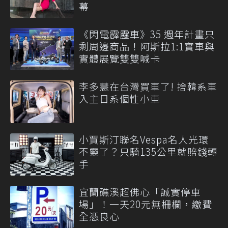
幕
《閃電霹靂車》35 週年計畫只
剩周邊商品！阿斯拉1:1實車與
實體展覽雙雙喊卡
李多慧在台灣買車了! 捨韓系車
入主日系個性小車
小賈斯汀聯名Vespa名人光環
不靈了？只騎135公里就賠錢轉
手
宜蘭礁溪超佛心「誠實停車
場」！一天20元無柵欄，繳費
全憑良心