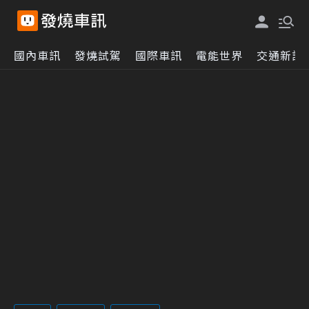
國內車訊
發燒試駕
國際車訊
電能世界
交通新訊