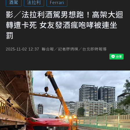
酒駕
法拉利
Ferrari
影／法拉利酒駕男想跑！高架大迴
轉遭卡死 女友發酒瘋咆哮被連坐
罰
聯合報／記者廖炳棋／台北即時報導
2025-11-02 12:37