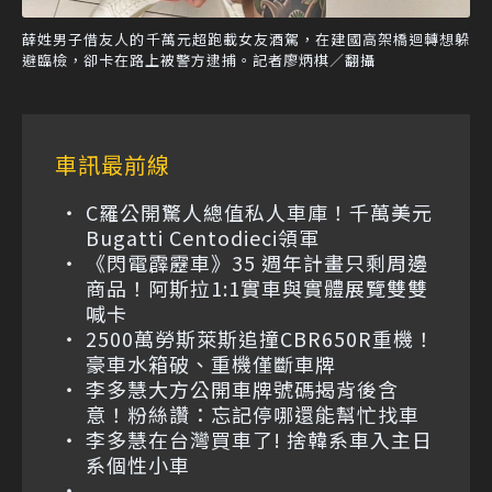
薛姓男子借友人的千萬元超跑載女友酒駕，在建國高架橋迴轉想躲
避臨檢，卻卡在路上被警方逮捕。記者廖炳棋／翻攝
車訊最前線
C羅公開驚人總值私人車庫！千萬美元
Bugatti Centodieci領軍
《閃電霹靂車》35 週年計畫只剩周邊
商品！阿斯拉1:1實車與實體展覽雙雙
喊卡
2500萬勞斯萊斯追撞CBR650R重機！
豪車水箱破、重機僅斷車牌
李多慧大方公開車牌號碼揭背後含
意！粉絲讚：忘記停哪還能幫忙找車
李多慧在台灣買車了! 捨韓系車入主日
系個性小車