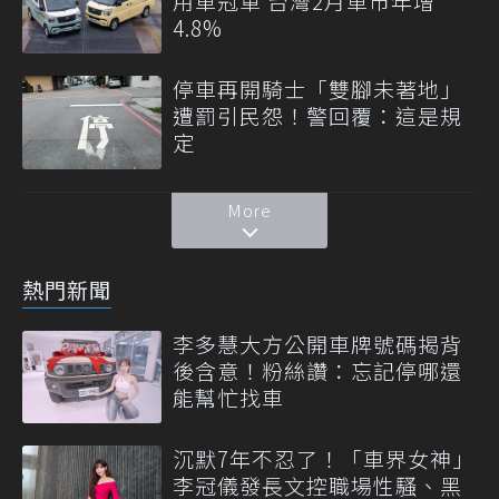
用車冠軍 台灣2月車市年增
4.8%
停車再開騎士「雙腳未著地」
遭罰引民怨！警回覆：這是規
定
More
熱門新聞
李多慧大方公開車牌號碼揭背
後含意！粉絲讚：忘記停哪還
能幫忙找車
沉默7年不忍了！「車界女神」
李冠儀發長文控職場性騷、黑