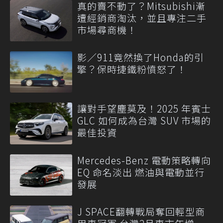
真的賣不動了？Mitsubishi漸
遭經銷商淘汰，並且專注二手
市場尋商機！
影／911竟然換了Honda的引
擎？保時捷鐵粉憤怒了！
讓對手望塵莫及！2025 年賓士
GLC 如何成為台灣 SUV 市場的
最佳投資
Mercedes-Benz 電動策略轉向
EQ 命名淡出 燃油與電動並行
發展
J SPACE翻轉戰局奪回輕型商