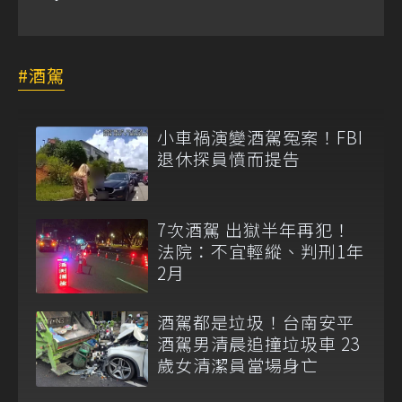
酒駕
小車禍演變酒駕冤案！FBI
退休探員憤而提告
7次酒駕 出獄半年再犯！
法院：不宜輕縱、判刑1年
2月
酒駕都是垃圾！台南安平
酒駕男清晨追撞垃圾車 23
歲女清潔員當場身亡