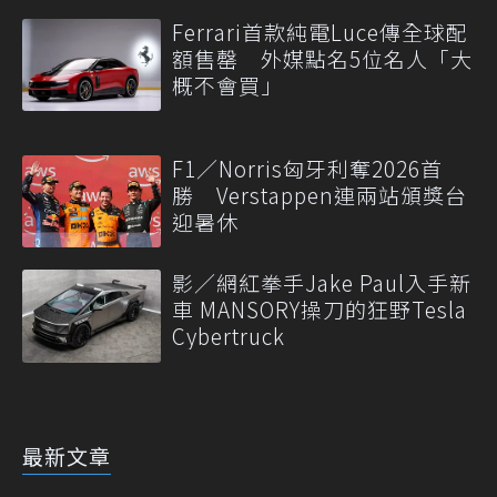
Ferrari首款純電Luce傳全球配
額售罄 外媒點名5位名人「大
概不會買」
F1／Norris匈牙利奪2026首
勝 Verstappen連兩站頒獎台
迎暑休
影／網紅拳手Jake Paul入手新
車 MANSORY操刀的狂野Tesla
Cybertruck
最新文章