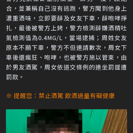
合，並兼稱自己沒有逃跑，警方聞到他身上
濃重酒味，立即要薛及女友下車，薛咆哮掙
扎，最後被警方上銬，警方檢測薛嫌酒精吐
氣檢測值為0.4MG/L，當場逮捕；周姓女友
原本不願下車，警方不但連請數次，周女下
車後還瘋狂、咆哮，也被警方施以管束，由
於男友酒駕，周女依道交條例的連坐罰鍰遭
罰款。
※ 提醒您：禁止酒駕 飲酒過量有礙健康