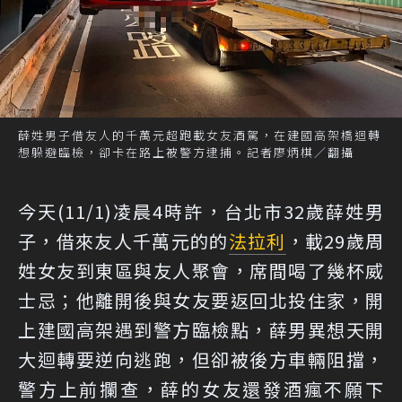
薛姓男子借友人的千萬元超跑載女友酒駕，在建國高架橋迴轉
想躲避臨檢，卻卡在路上被警方逮捕。記者廖炳棋／翻攝
今天(11/1)凌晨4時許，台北市32歲薛姓男
子，借來友人千萬元的的
法拉利
，載29歲周
姓女友到東區與友人聚會，席間喝了幾杯威
士忌；他離開後與女友要返回北投住家，開
上建國高架遇到警方臨檢點，薛男異想天開
大迴轉要逆向逃跑，但卻被後方車輛阻擋，
警方上前攔查，薛的女友還發酒瘋不願下