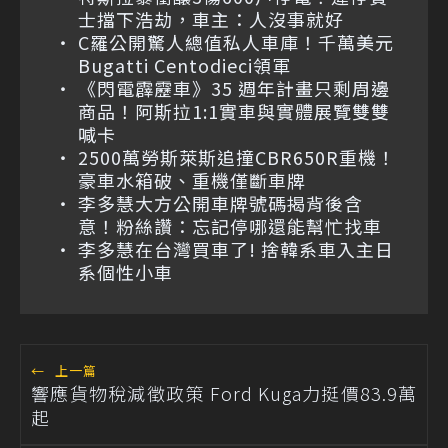
士擋下浩劫，車主：人沒事就好
C羅公開驚人總值私人車庫！千萬美元
Bugatti Centodieci領軍
《閃電霹靂車》35 週年計畫只剩周邊
商品！阿斯拉1:1實車與實體展覽雙雙
喊卡
2500萬勞斯萊斯追撞CBR650R重機！
豪車水箱破、重機僅斷車牌
李多慧大方公開車牌號碼揭背後含
意！粉絲讚：忘記停哪還能幫忙找車
李多慧在台灣買車了! 捨韓系車入主日
系個性小車
←
上一篇
響應貨物稅減徵政策 Ford Kuga力挺價83.9萬
起