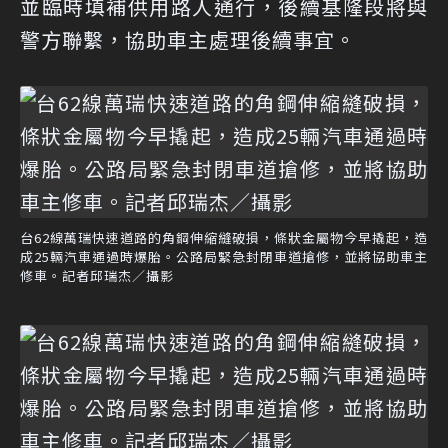
並臨時填補供用路人通行，後續基隆段將與
警方聯繫，協助車主處理後續事宜。
台62線萬瑞快速道路的角鋼伸縮縫破損，條狀金屬物今早撬起，造
成25輛汽車通過時爆胎。公路局緊急封閉車道搶修，並將協助車主
修車。記者邱瑞杰／攝影