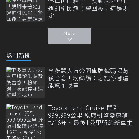
停車再開騎士「雙腳未著地」
遭罰引民怨！警回覆：這是規
定
More
熱門新聞
李多慧大方公開車牌號碼揭背
後含意！粉絲讚：忘記停哪還
能幫忙找車
Toyota Land Cruiser開到
999,999公里 原廠引擎變速箱
撐16年、最後1公里留給新車主