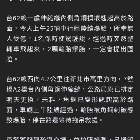
台62線一處伸縮縫內側角鋼損壞翹起高於路
面，今天上午25輛車行經陸續爆胎，所幸無
人受傷。1名保時捷駕駛說，經過時突然整
輛車飛起來，2顆輪胎爆胎，一定會提出國
賠。
台62線西向4.7公里往新北市萬里方向，7號
橋A2橋台內側角鋼伸縮縫，公路局原已排定
明天更換，未料，角鋼已變形翹起高於路
面，車輛上午陸續經過，輪胎被角鋼刺破導
致爆胎，停在路邊等待拖吊救援。
員警獲報到疏導交通，並拍照繪測，另通知