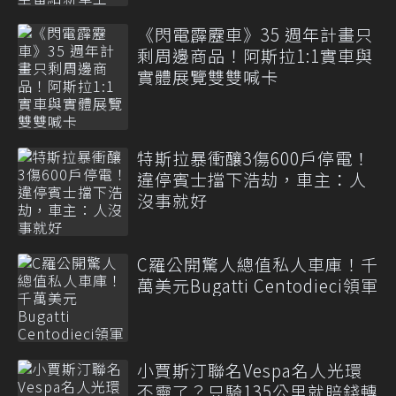
《閃電霹靂車》35 週年計畫只
剩周邊商品！阿斯拉1:1實車與
實體展覽雙雙喊卡
特斯拉暴衝釀3傷600戶停電！
違停賓士擋下浩劫，車主：人
沒事就好
C羅公開驚人總值私人車庫！千
萬美元Bugatti Centodieci領軍
小賈斯汀聯名Vespa名人光環
不靈了？只騎135公里就賠錢轉