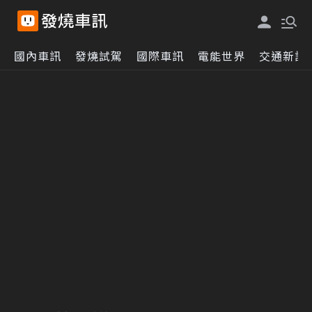
國內車訊
發燒試駕
國際車訊
電能世界
交通新訊