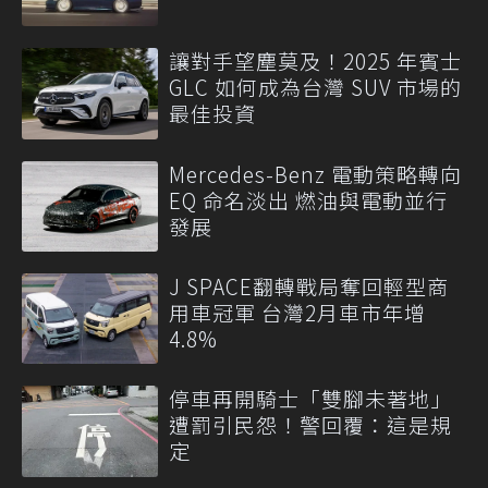
讓對手望塵莫及！2025 年賓士
GLC 如何成為台灣 SUV 市場的
最佳投資
Mercedes-Benz 電動策略轉向
EQ 命名淡出 燃油與電動並行
發展
J SPACE翻轉戰局奪回輕型商
用車冠軍 台灣2月車市年增
4.8%
停車再開騎士「雙腳未著地」
遭罰引民怨！警回覆：這是規
定