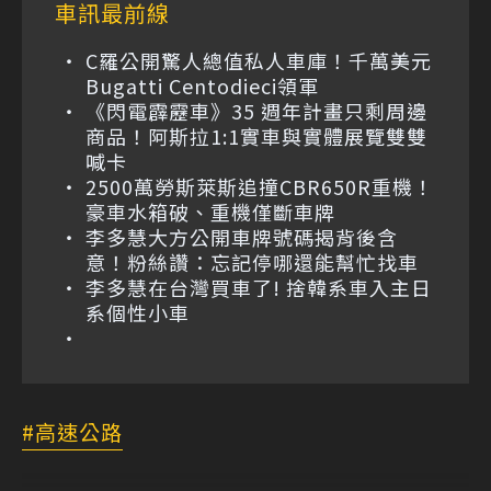
車訊最前線
C羅公開驚人總值私人車庫！千萬美元
Bugatti Centodieci領軍
《閃電霹靂車》35 週年計畫只剩周邊
商品！阿斯拉1:1實車與實體展覽雙雙
喊卡
2500萬勞斯萊斯追撞CBR650R重機！
豪車水箱破、重機僅斷車牌
李多慧大方公開車牌號碼揭背後含
意！粉絲讚：忘記停哪還能幫忙找車
李多慧在台灣買車了! 捨韓系車入主日
系個性小車
高速公路