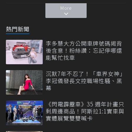
More
熱門新聞
李多慧大方公開車牌號碼揭背
後含意！粉絲讚：忘記停哪還
能幫忙找車
沉默7年不忍了！「車界女神」
李冠儀發長文控職場性騷、黑
幕
《閃電霹靂車》35 週年計畫只
剩周邊商品！阿斯拉1:1實車與
實體展覽雙雙喊卡