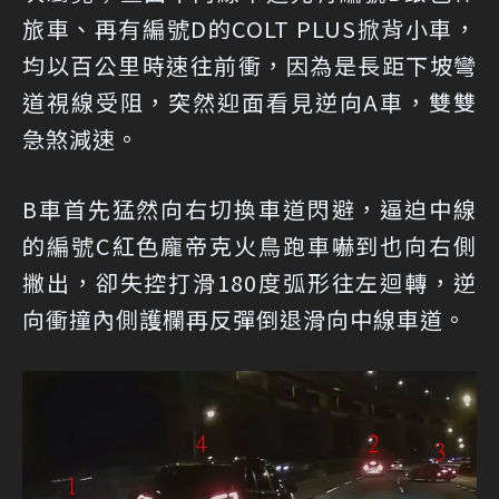
旅車、再有編號D的COLT PLUS掀背小車，
均以百公里時速往前衝，因為是長距下坡彎
道視線受阻，突然迎面看見逆向A車，雙雙
急煞減速。
B車首先猛然向右切換車道閃避，逼迫中線
的編號C紅色龐帝克火鳥跑車嚇到也向右側
撇出，卻失控打滑180度弧形往左迴轉，逆
向衝撞內側護欄再反彈倒退滑向中線車道。