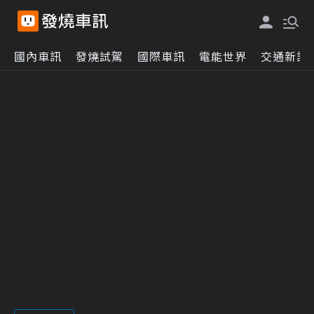
國內車訊
發燒試駕
國際車訊
電能世界
交通新訊