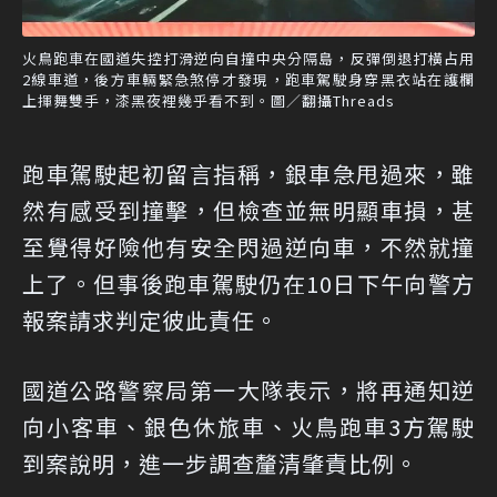
火鳥跑車在國道失控打滑逆向自撞中央分隔島，反彈倒退打橫占用
2線車道，後方車輛緊急煞停才發現，跑車駕駛身穿黑衣站在護欄
上揮舞雙手，漆黑夜裡幾乎看不到。圖／翻攝Threads
跑車駕駛起初留言指稱，銀車急甩過來，雖
然有感受到撞擊，但檢查並無明顯車損，甚
至覺得好險他有安全閃過逆向車，不然就撞
上了。但事後跑車駕駛仍在10日下午向警方
報案請求判定彼此責任。
國道公路警察局第一大隊表示，將再通知逆
向小客車、銀色休旅車、火鳥跑車3方駕駛
到案說明，進一步調查釐清肇責比例。