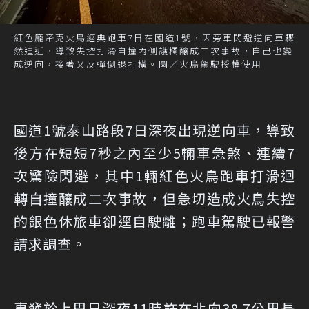
紅色龐帝克火鳥經典跑車7日在國道1號，因旁車閃避逆向車驟
然迫近，導致失控打滑自撞內側護欄釀成二次事故，自己也變
成逆向，接著又反彈倒退打橫。圖／火鳥駕駛授權使用
國道1號泰山路段7日深夜出現逆向車，導致
後方在短短7秒之內至少5輛車急煞、連續7
次驚險閃避，其中1輛紅色火鳥跑車打滑迴
轉自撞釀成二次事故，但急切造成火鳥失控
的銀色休旅車卻逕自駛離；跑車駕駛已報警
請求調查。
事發於上周日深夜11時許在北向38.7公里長