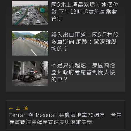
國5北上清晨紫爆時速個位
數 下午13時起實施高乘載
管制
誤入出口匝道！國5坪林段
多車逆向 網酸：駕照雞腿
換的？
不是只抓超速！美國喬治
亞州政府考慮管制開太慢
的車？
←
上一篇
Ferrari 與 Maserati 共慶蒙地拿20週年 台中
麗寶賽道演繹義式速度與優雅美學