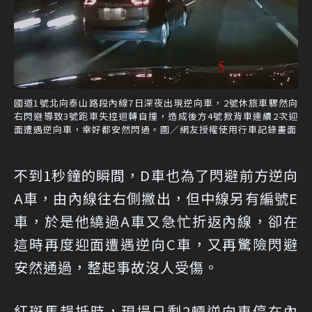
國道1號北向泰山路段內線7日深夜出現逆向車，2號休旅車驟然向
右閃避導致3號跑車失控迴轉自撞，造成後方4號掀背車連續2次迎
面遭遇逆向車，幸好都安然閃過。圖／網友授權使用行車記錄畫面
不到1秒鐘的瞬間，D車也為了閃避前方逆向
A車，由內線往右側撇出，但中線另有編號E
車，於是他繞過A車又急忙折返內線，卻在
這時再度迎面遭遇逆向C車，又再驚險閃避
安然通過，整起事故沒人受傷。
紅斑馬趕抵時，現場只剩2輛逆向車停在內