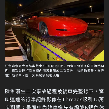
紅色龐帝克火鳥經典跑車7日在國道1號，因旁車閃避逆向車驟然迫
近，導致失控打滑自撞內側護欄釀成二次事故，右前輪撞破，自行
通知拖吊車。圖／火鳥駕駛授權使用
險象環生二次事故過程被後車完整錄下，驚
叫連連的行車記錄影像在Threads吸引15萬
次瀏覽；畫面中內線車道先有編號B銀色休