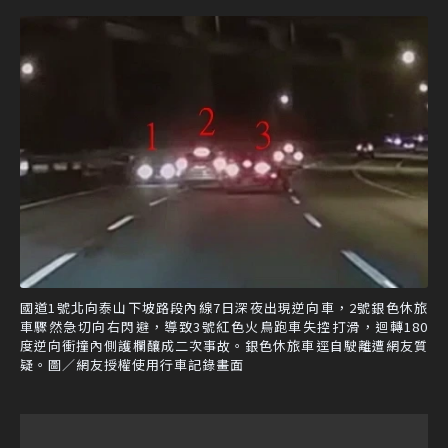
國道1號北向泰山下坡路段內線7日深夜出現逆向車，2號銀色休旅
車驟然急切向右閃避，導致3號紅色火鳥跑車失控打滑，迴轉180
度逆向衝撞內側護欄釀成二次事故。銀色休旅車逕自駛離遭網友質
疑。圖／網友授權使用行車記錄畫面