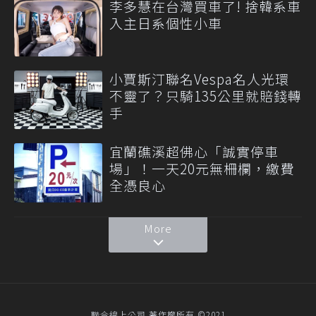
李多慧在台灣買車了! 捨韓系車
入主日系個性小車
小賈斯汀聯名Vespa名人光環
不靈了？只騎135公里就賠錢轉
手
宜蘭礁溪超佛心「誠實停車
場」！一天20元無柵欄，繳費
全憑良心
More
聯合線上公司 著作權所有 ©2021