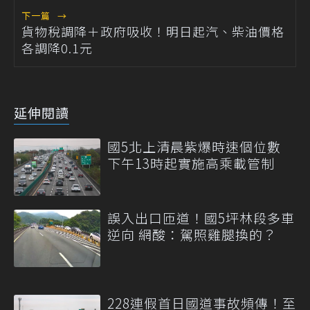
下一篇
→
貨物稅調降＋政府吸收！明日起汽、柴油價格
各調降0.1元
延伸閱讀
國5北上清晨紫爆時速個位數
下午13時起實施高乘載管制
誤入出口匝道！國5坪林段多車
逆向 網酸：駕照雞腿換的？
228連假首日國道事故頻傳！至