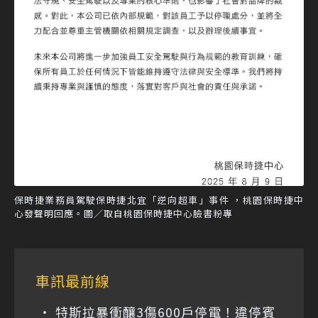
保時捷業務員駕駛保時捷北宜「逆向超車」事件 ，桃園保時捷中
心發聲明回應。圖／取自桃園保時捷中心臉書粉專
車訊最前線
特斯拉暴衝釀3傷600戶停電！違停賓