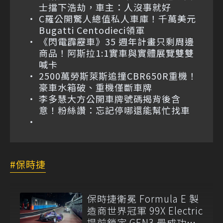
士擋下浩劫，車主：人沒事就好
C羅公開驚人總值私人車庫！千萬美元
Bugatti Centodieci領軍
《閃電霹靂車》35 週年計畫只剩周邊
商品！阿斯拉1:1實車與實體展覽雙雙
喊卡
2500萬勞斯萊斯追撞CBR650R重機！
豪車水箱破、重機僅斷車牌
李多慧大方公開車牌號碼揭背後含
意！粉絲讚：忘記停哪還能幫忙找車
保時捷
保時捷衛冕 Formula E 製
造商世界冠軍 99X Electric
提前鎖定 GEN3 最成功賽