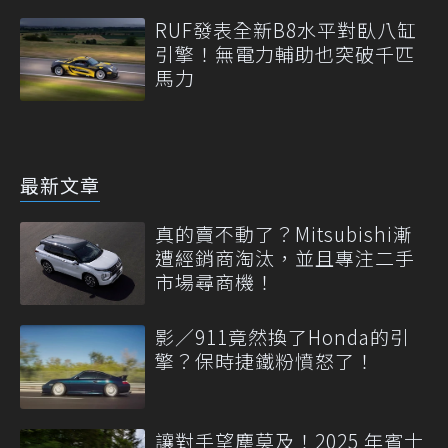
RUF發表全新B8水平對臥八缸
引擎！無電力輔助也突破千匹
馬力
最新文章
真的賣不動了？Mitsubishi漸
遭經銷商淘汰，並且專注二手
市場尋商機！
影／911竟然換了Honda的引
擎？保時捷鐵粉憤怒了！
讓對手望塵莫及！2025 年賓士