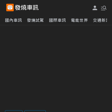
國內車訊
發燒試駕
國際車訊
電能世界
交通新訊