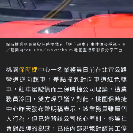
保時捷業務員駕駛保時捷北宜「逆向超車」事件爆發爭議。圖
／翻攝自YouTube／WoWtchout-地圖型行車影像分享平台
桃園
保時捷
中心一名業務員日前在北宜公路
彎道逆向超車，差點撞到對向車道紅色轎
車，紅車駕駛憤而至保時捷公司理論，遭業
務員冷回，雙方爆爭議？對此，桃園保時捷
中心昨天發布聲明稿表示，該業務員雖屬個
人行為，但已違背該公司核心準則、影響社
會對品牌的觀感，已依內部規範對該員工停