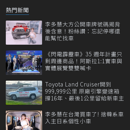
熱門新聞
李多慧大方公開車牌號碼揭背
後含意！粉絲讚：忘記停哪還
能幫忙找車
《閃電霹靂車》35 週年計畫只
剩周邊商品！阿斯拉1:1實車與
實體展覽雙雙喊卡
Toyota Land Cruiser開到
999,999公里 原廠引擎變速箱
撐16年、最後1公里留給新車主
李多慧在台灣買車了! 捨韓系車
入主日系個性小車