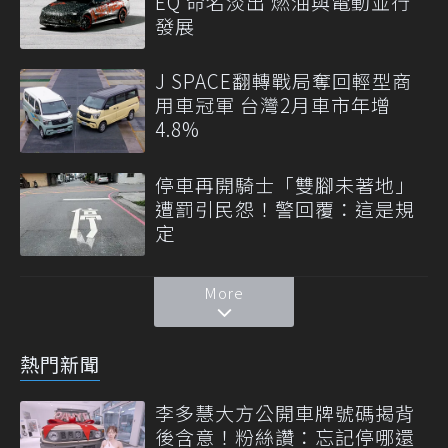
EQ 命名淡出 燃油與電動並行
發展
J SPACE翻轉戰局奪回輕型商
用車冠軍 台灣2月車市年增
4.8%
停車再開騎士「雙腳未著地」
遭罰引民怨！警回覆：這是規
定
More
熱門新聞
李多慧大方公開車牌號碼揭背
後含意！粉絲讚：忘記停哪還