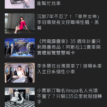
能幫忙找車
沉默7年不忍了！「車界女神」
李冠儀發長文控職場性騷、黑
幕
《閃電霹靂車》35 週年計畫只
剩周邊商品！阿斯拉1:1實車與
實體展覽雙雙喊卡
李多慧在台灣買車了! 捨韓系車
入主日系個性小車
小賈斯汀聯名Vespa名人光環
不靈了？只騎135公里就賠錢轉
手