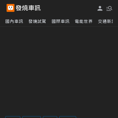
國內車訊
發燒試駕
國際車訊
電能世界
交通新訊