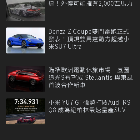
逮！外傳可能擁有2,000匹馬力
Denza Z Coupe雙門電跑正式
發表！頂規雙馬達動力超越小
米SU7 Ultra
瞄準歐洲電動休旅市場 嵐圖
追光S有望成 Stellantis 與東風
首波合作新車
小米 YU7 GT強勢打敗Audi RS
Q8 成為紐柏林最速量產SUV