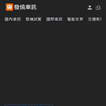
國內車訊
發燒試駕
國際車訊
電能世界
交通新訊