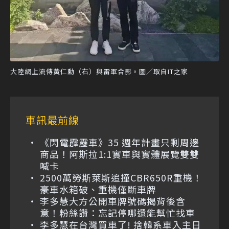
大陸網上流傳黃仁勳（右）與雷軍合影。圖／取自IT之家
車訊最前線
《閃電霹靂車》35 週年計畫只剩周邊
商品！阿斯拉1:1實車與實體展覽雙雙
喊卡
2500萬勞斯萊斯追撞CBR650R重機！
豪車水箱破、重機僅斷車牌
李多慧大方公開車牌號碼揭背後含
意！粉絲讚：忘記停哪還能幫忙找車
李多慧在台灣買車了! 捨韓系車入主日