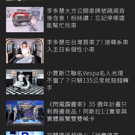
李多慧大方公開車牌號碼揭背
後含意！粉絲讚：忘記停哪還
能幫忙找車
李多慧在台灣買車了! 捨韓系車
入主日系個性小車
小賈斯汀聯名Vespa名人光環
不靈了？只騎135公里就賠錢轉
手
《閃電霹靂車》35 週年計畫只
剩周邊商品！阿斯拉1:1實車與
實體展覽雙雙喊卡
宜蘭礁溪超佛心「誠實停車