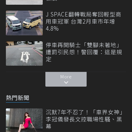
J SPACE翻轉戰局奪回輕型商
用車冠軍 台灣2月車市年增
4.8%
停車再開騎士「雙腳未著地」
遭罰引民怨！警回覆：這是規
定
More
熱門新聞
沉默7年不忍了！「車界女神」
李冠儀發長文控職場性騷、黑
幕