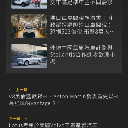
交車滿足準車主不同需求
進口車零關稅想得美！財
政部拒調降進口車關稅：
恐損523億稅 衝擊8萬人員
生計
外傳中國紅旗汽車計劃與
Stellantis合作進攻歐洲市
場
←
上一篇
V8英倫猛獸歸來，Aston Martin發表有史以來
最強悍的Vantage S！
下一篇
→
Lotus考慮於美國Volvo工廠產製汽車！