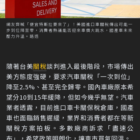
網友齊喊「便宜特斯拉要來了」！美國進口車關稅傳出可能一
步到位降至零，消費者熱議能否迎來車價大跳水，國產車未來
壓力升溫。路透
隨著台美
關稅
談判進入最後階段，市場
傳出
美方態度強硬，要求汽車關稅「一次到位」
降至2.5%、甚至完全歸零。國內車廠原本希
望分10到15年緩降，但如今幾乎無望
。汽車
業者透露，目前進口車卡關保稅倉庫，國產
車也面臨銷售遲緩，業界和消費者都在等新
關稅方案拍板。多數廠商訴求「盡速公
布」，希望政策明朗化，讓車市買氣回溫。