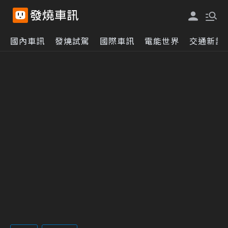
國內車訊
發燒試駕
國際車訊
電能世界
交通新訊