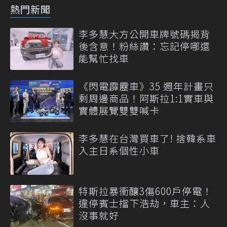
熱門新聞
李多慧大方公開車牌號碼揭背
後含意！粉絲讚：忘記停哪還
能幫忙找車
《閃電霹靂車》35 週年計畫只
剩周邊商品！阿斯拉1:1實車與
實體展覽雙雙喊卡
李多慧在台灣買車了! 捨韓系車
入主日系個性小車
特斯拉暴衝釀3傷600戶停電！
違停賓士擋下浩劫，車主：人
沒事就好