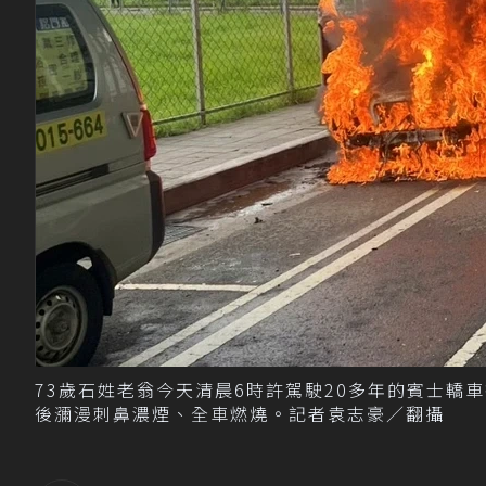
73歲石姓老翁今天清晨6時許駕駛20多年的賓士
後瀰漫刺鼻濃煙、全車燃燒。記者袁志豪／翻攝