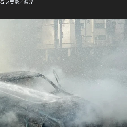
者袁志豪／翻攝