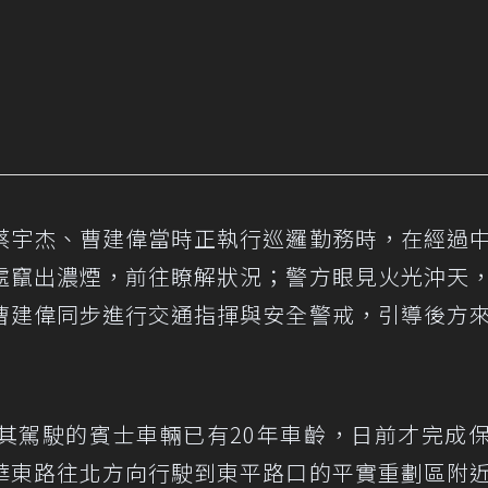
蔡宇杰、曹建偉當時正執行巡邏勤務時，在經過
處竄出濃煙，前往瞭解狀況；警方眼見火光沖天
曹建偉同步進行交通指揮與安全警戒，引導後方
其駕駛的賓士車輛已有20年車齡，日前才完成
華東路往北方向行駛到東平路口的平實重劃區附