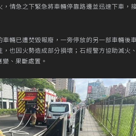
火，情急之下緊急將車輛停靠路邊並迅速下車，
的車輛已遭焚毀報廢，一旁停放的另一部車輛後
柱，也因火勢造成部分損壞；石經警方協助滅火
應變、果斷處置。