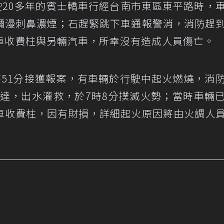
駛20多年的賓士轎車行經台南市東區東平路時，
瀰漫刺鼻濃煙；石趕緊跳下車通報警消，消防趕
車收費柱與另輛汽車，所幸沒有造成人員傷亡。
時51分接獲報案，有車輛於行駛中起火燃燒，消
抵達，出水灌救，於7時8分撲滅火勢；當時車輛
車收費柱，因有財損，詳細起火原因將由火調人