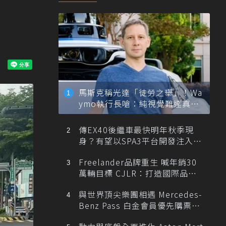
馬斯克稱光達「徒勞之舉」！Wa
ymo執行長嗆：純視覺難達真正
自動駕駛
傳EX40後繼車最快明年秋季現
身？有望以SPA3平台開發注入80
0V動力
Freelander品牌重生 喊年銷30
萬輛目標 CJLR：打造國際品牌
半數銷量來自全球！
與世界頂尖樂團相遇 Mercedes-
Benz Pass 白金會員優先購票維
也納愛樂