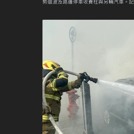
勢還波及路邊停車收費柱與另輛汽車。記