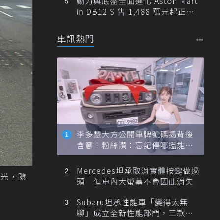
動力與底盤全面進化 Aston Mart
in DB12 S 售 1,488 萬元起正式
登台
車訊熱門
李多慧大方公開車牌號碼揭背後
含意！粉絲讚：忘記停哪還能幫
忙找車
Mercedes坦承取消實體按鍵做過
火光，隨
頭 但車內大螢幕不會因此消失
Subaru坦承性能車「變得太無
聊」成立全新性能部門，三款手