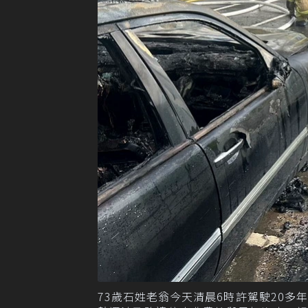
73歲石姓老翁今天清晨6時許駕駛20