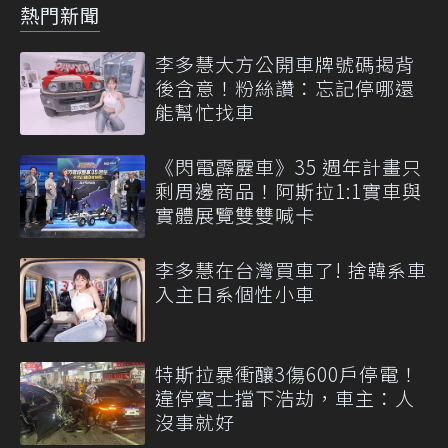
熱門新聞
李多慧大方公開車牌號碼揭背
後含意！粉絲讚：忘記停哪還
能幫忙找車
《閃電霹靂車》35 週年計畫只
剩周邊商品！阿斯拉1:1實車與
實體展覽雙雙喊卡
李多慧在台灣買車了! 捨韓系車
入主日系個性小車
特斯拉暴衝釀3傷600戶停電！
違停賓士擋下浩劫，車主：人
沒事就好