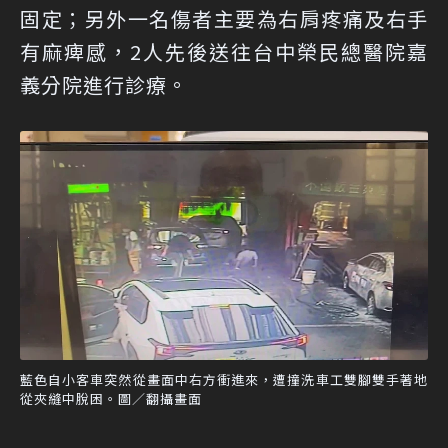
固定；另外一名傷者主要為右肩疼痛及右手
有麻痺感，2人先後送往台中榮民總醫院嘉
義分院進行診療。
藍色自小客車突然從畫面中右方衝進來，遭撞洗車工雙腳雙手著地
從夾縫中脫困。圖／翻攝畫面