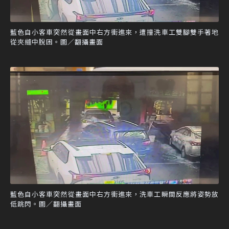
藍色自小客車突然從畫面中右方衝進來，遭撞洗車工雙腳雙手著地
從夾縫中脫困。圖／翻攝畫面
藍色自小客車突然從畫面中右方衝進來，洗車工瞬間反應將姿勢放
低跳閃。圖／翻攝畫面