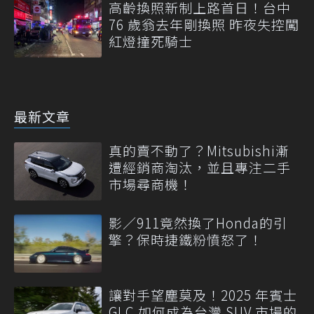
高齡換照新制上路首日！台中
76 歲翁去年剛換照 昨夜失控闖
紅燈撞死騎士
最新文章
真的賣不動了？Mitsubishi漸
遭經銷商淘汰，並且專注二手
市場尋商機！
影／911竟然換了Honda的引
擎？保時捷鐵粉憤怒了！
讓對手望塵莫及！2025 年賓士
GLC 如何成為台灣 SUV 市場的