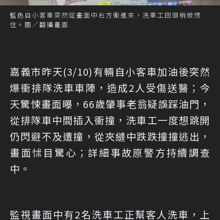
藍色自小客車突然從畫面中右方衝進來，洗車工回頭稍微愣
住。圖／翻攝畫面
嘉義市昨天(3/10)有輛自小客車加油後突然
爆衝排隊洗車車陣，造成2人受傷送醫；今
天驚悚畫面曝，66歲肇事老翁疑誤踩油門，
從排隊車中間插入衝撞，洗車工一度想跳開
仍閃避不及遭撞，從夾縫中跌跌撞撞逃出，
畫面怵目驚心；詳細事故原警方持續調查
中。
監視畫面中有2名洗車工正幫客人洗車，上