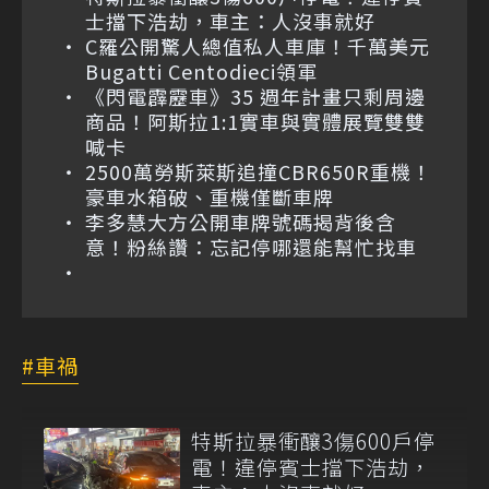
士擋下浩劫，車主：人沒事就好
C羅公開驚人總值私人車庫！千萬美元
Bugatti Centodieci領軍
《閃電霹靂車》35 週年計畫只剩周邊
商品！阿斯拉1:1實車與實體展覽雙雙
喊卡
2500萬勞斯萊斯追撞CBR650R重機！
豪車水箱破、重機僅斷車牌
李多慧大方公開車牌號碼揭背後含
意！粉絲讚：忘記停哪還能幫忙找車
車禍
特斯拉暴衝釀3傷600戶停
電！違停賓士擋下浩劫，