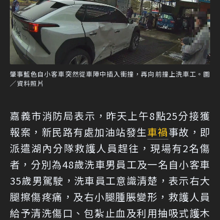
肇事藍色自小客車突然從車陣中插入衝撞，再向前撞上洗車工。圖
／資料照片
嘉義市消防局表示，昨天上午8點25分接獲
報案，新民路有處加油站發生
車禍
事故，即
派遣湖內分隊救護人員趕往，現場有2名傷
者，分別為48歲洗車男員工及一名自小客車
35歲男駕駛，洗車員工意識清楚，表示右大
腿擦傷疼痛，及右小腿腫脹變形，救護人員
給予清洗傷口、包紮止血及利用抽吸式護木