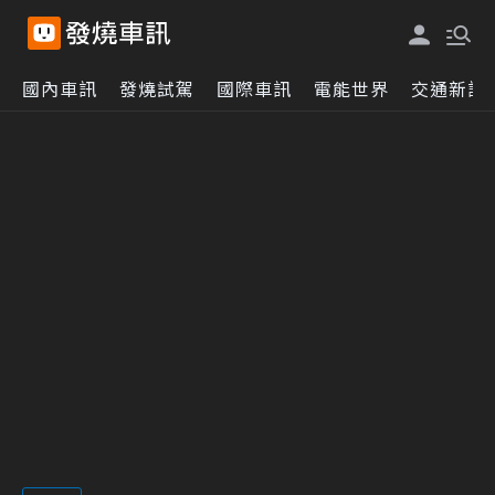
國內車訊
發燒試駕
國際車訊
電能世界
交通新訊