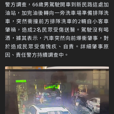
警方調查，66歲男駕駛開車到新民路這處加
油站，加完油後轉向一旁洗車場準備排隊洗
車，突然衝撞前方排隊洗車的2輛自小客車
肇禍，造成2名民眾受傷送醫。駕駛沒有喝
酒，據其表示，汽車突然向前爆衝肇事，對
於造成民眾受傷愧疚、自責。詳細肇事原
因、責任警方持續調查中。