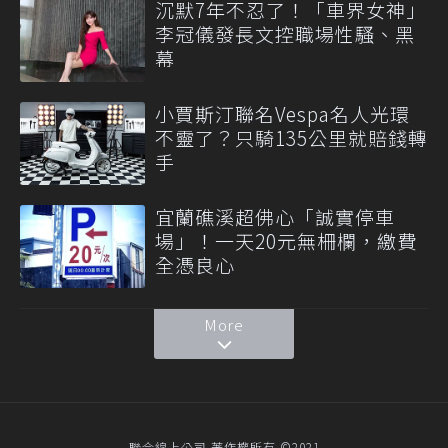
沉默7年不忍了！「車界女神」
李冠儀發長文控職場性騷、黑
幕
小賈斯汀聯名Vespa名人光環
不靈了？只騎135公里就賠錢轉
手
宜蘭礁溪超佛心「誠實停車
場」！一天20元無柵欄，繳費
全憑良心
More
聯合線上公司 著作權所有 ©2021