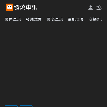
國內車訊
發燒試駕
國際車訊
電能世界
交通新訊