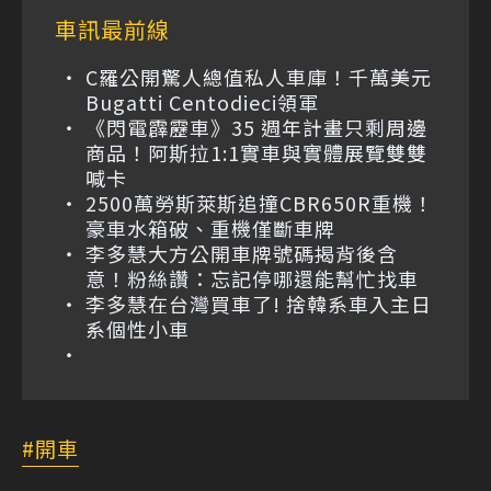
車訊最前線
C羅公開驚人總值私人車庫！千萬美元
Bugatti Centodieci領軍
《閃電霹靂車》35 週年計畫只剩周邊
商品！阿斯拉1:1實車與實體展覽雙雙
喊卡
2500萬勞斯萊斯追撞CBR650R重機！
豪車水箱破、重機僅斷車牌
李多慧大方公開車牌號碼揭背後含
意！粉絲讚：忘記停哪還能幫忙找車
李多慧在台灣買車了! 捨韓系車入主日
系個性小車
開車