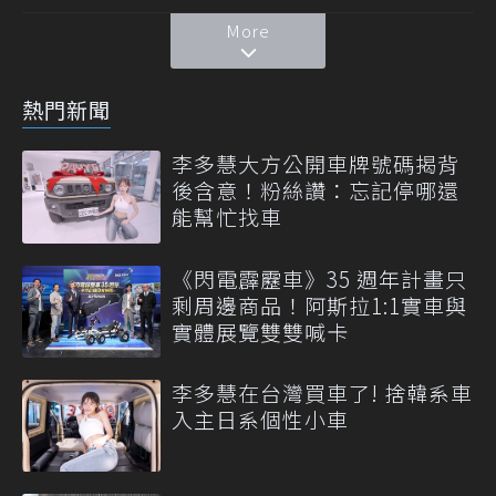
More
熱門新聞
李多慧大方公開車牌號碼揭背
後含意！粉絲讚：忘記停哪還
能幫忙找車
《閃電霹靂車》35 週年計畫只
剩周邊商品！阿斯拉1:1實車與
實體展覽雙雙喊卡
李多慧在台灣買車了! 捨韓系車
入主日系個性小車