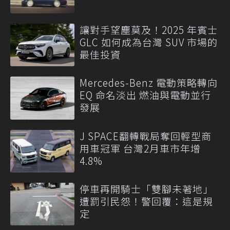
讓對手望塵莫及！2025 年賓士
GLC 如何成為台灣 SUV 市場的
最佳投資
Mercedes-Benz 電動策略轉向
EQ 命名淡出 燃油與電動並行
發展
J SPACE翻轉戰局奪回輕型商
用車冠軍 台灣2月車市年增
4.8%
停車再開騎士「雙腳未著地」
遭罰引民怨！警回覆：這是規
定