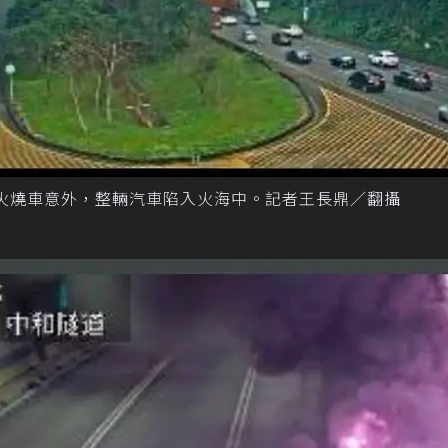
火燒車意外，整輛汽車陷入火海中。記者王長鼎／翻攝