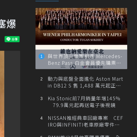
塞爆
與世界頂尖樂團相遇 Mercedes-
Benz Pass 白金會員優先購票維
也納愛樂
動力與底盤全面進化 Aston Mart
in DB12 S 售 1,488 萬元起正式
登台
Kia Stonic前7月銷量年增145%
79.9萬元起再送電子後視鏡
NISSAN推經典車回廠專案 CEF
IRO與INFINITI老車原廠零件最
低1折