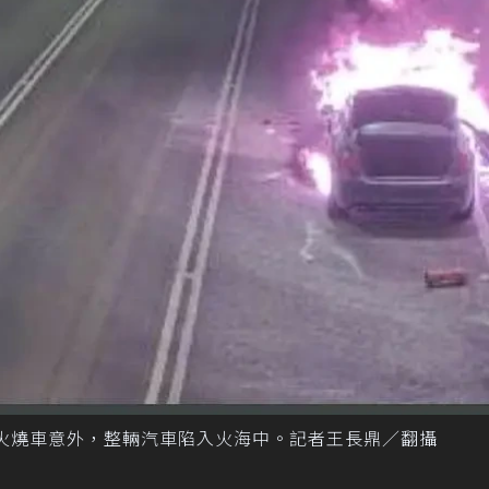
火燒車意外，整輛汽車陷入火海中。記者王長鼎／翻攝