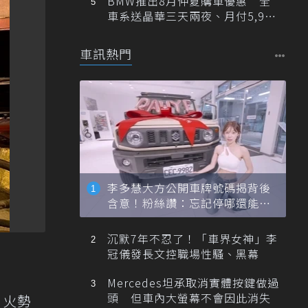
BMW推出8月仲夏購車優惠 全
車系送晶華三天兩夜、月付5,900
元起
車訊熱門
李多慧大方公開車牌號碼揭背後
含意！粉絲讚：忘記停哪還能幫
忙找車
沉默7年不忍了！「車界女神」李
冠儀發長文控職場性騷、黑幕
Mercedes坦承取消實體按鍵做過
頭 但車內大螢幕不會因此消失
，火勢