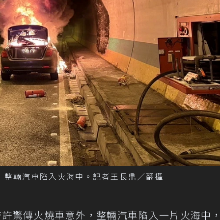
，整輛汽車陷入火海中。記者王長鼎／翻攝
時許驚傳火燒車意外，整輛汽車陷入一片火海中