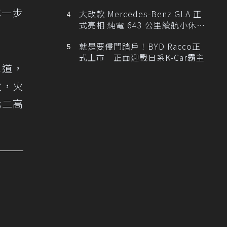
進一步
大改款 Mercedes-Benz GLA 正
式亮相 純電 643 公里續航小休
旅！
就是要侵門踏戶！BYD Racco正
式上市 正面迎戰日系K-Car霸主
車道，
火，火
北二高