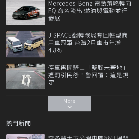
Mercedes-Benz 電動策略轉向
EQ 命名淡出 燃油與電動並行
發展
J SPACE翻轉戰局奪回輕型商
用車冠軍 台灣2月車市年增
4.8%
停車再開騎士「雙腳未著地」
遭罰引民怨！警回覆：這是規
定
More
熱門新聞
李多慧大方公開車牌號碼揭背