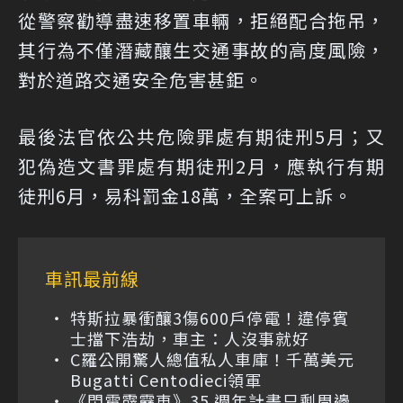
從警察勸導盡速移置車輛，拒絕配合拖吊，
其行為不僅潛藏釀生交通事故的高度風險，
對於道路交通安全危害甚鉅。
最後法官依公共危險罪處有期徒刑5月；又
犯偽造文書罪處有期徒刑2月，應執行有期
徒刑6月，易科罰金18萬，全案可上訴。
車訊最前線
特斯拉暴衝釀3傷600戶停電！違停賓
士擋下浩劫，車主：人沒事就好
C羅公開驚人總值私人車庫！千萬美元
Bugatti Centodieci領軍
《閃電霹靂車》35 週年計畫只剩周邊