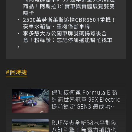
商品！阿斯拉1:1實車與實體展覽雙雙
喊卡
2500萬勞斯萊斯追撞CBR650R重機！
豪車水箱破、重機僅斷車牌
李多慧大方公開車牌號碼揭背後含
意！粉絲讚：忘記停哪還能幫忙找車
保時捷
保時捷衛冕 Formula E 製
造商世界冠軍 99X Electric
提前鎖定 GEN3 最成功賽
車
RUF發表全新B8水平對臥
八缸引擎！無電力輔助也