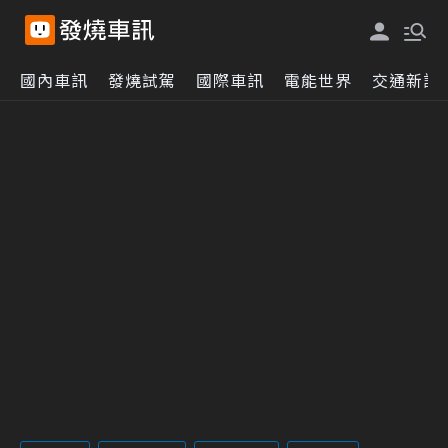
國內車訊
發燒試駕
國際車訊
電能世界
交通新訊