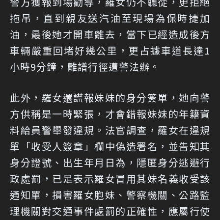
警方獲報到場勸導，羅女仍不聽從，更拒絕
拖吊，直到親友送汽油至現場為保時捷加
油，最後她才開車離去，當下已經造成後方
車輛嚴重回堵好幾公里，更占據車道長達1
小時9分鐘，離譜行徑遭警法辦。
此外，羅女還謊報妹妹的身分簽單，她向警
方供稱是一時緊張，才會錯報妹妹的年籍資
料給員警舉發違規。法官調查，羅女在違規
單「收受人簽章」欄中偽造署名，並告知其
身分證號、出生年月日為，隱匿身分逃避行
政處罰，已足表示羅女冒用其妹名義收受該
通知單，損害羅女胞妹、警察機關、公路監
理機關對交通事件處罰的正確性，應屬行使