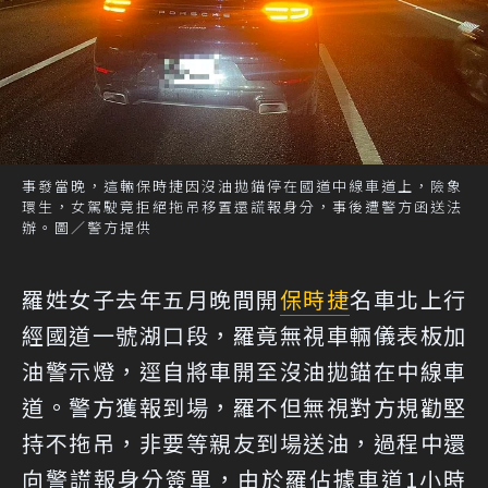
事發當晚，這輛保時捷因沒油拋錨停在國道中線車道上，險象
環生，女駕駛竟拒絕拖吊移置還謊報身分，事後遭警方函送法
辦。圖／警方提供
羅姓女子去年五月晚間開
保時捷
名車北上行
經國道一號湖口段，羅竟無視車輛儀表板加
油警示燈，逕自將車開至沒油拋錨在中線車
道。警方獲報到場，羅不但無視對方規勸堅
持不拖吊，非要等親友到場送油，過程中還
向警謊報身分簽單，由於羅佔據車道1小時