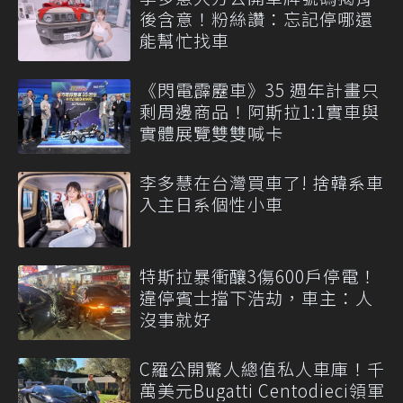
後含意！粉絲讚：忘記停哪還
能幫忙找車
《閃電霹靂車》35 週年計畫只
剩周邊商品！阿斯拉1:1實車與
實體展覽雙雙喊卡
李多慧在台灣買車了! 捨韓系車
入主日系個性小車
特斯拉暴衝釀3傷600戶停電！
違停賓士擋下浩劫，車主：人
沒事就好
C羅公開驚人總值私人車庫！千
萬美元Bugatti Centodieci領軍