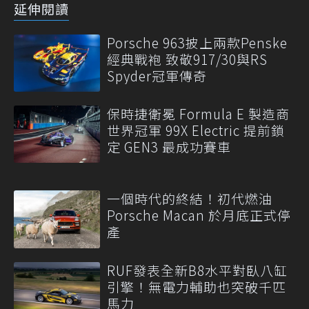
延伸閱讀
Porsche 963披上兩款Penske
經典戰袍 致敬917/30與RS
Spyder冠軍傳奇
保時捷衛冕 Formula E 製造商
世界冠軍 99X Electric 提前鎖
定 GEN3 最成功賽車
一個時代的終結！初代燃油
Porsche Macan 於月底正式停
產
RUF發表全新B8水平對臥八缸
引擎！無電力輔助也突破千匹
馬力