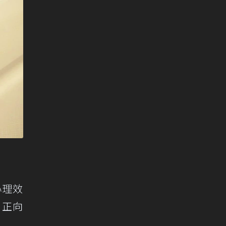
心理效
引正向