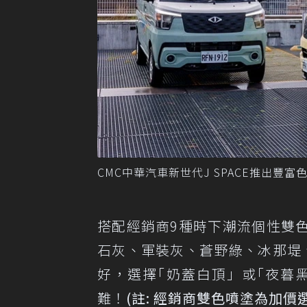
CMC中華汽車新世代J SPACE推出
搭配經銷商9種時下潮流個性雙
石灰、軍裝灰、蒼野綠、冰那堤
好，選擇｢奶蓋白頂」或｢夜暮
難！
(註: 經銷商雙色噴塗為加價