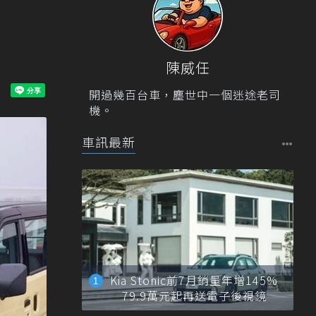
陳威任
開過幾百台車，塵世中一個迷途老司
機。
車訊最新
Kia Stonic前7月銷量年增145%
79.9萬元起再送電子後視鏡