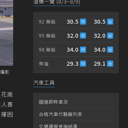
油價一覽 (8/3~8/9)
30.5
30.5
92 無鉛
32.0
32.0
95 無鉛
34.0
34.0
98 無鉛
29.3
29.1
柴油
／攝影
汽車工具
、花崗
國道即時車況
個人喜
選擇困
合格汽車代驗廠列表
交通違規查詢結果