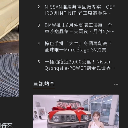
NISSAN推經典車回廠專案 CEF
IRO與INFINITI老車原廠零件最
低1折
BMW推出8月仲夏購車優惠 全
車系送晶華三天兩夜、月付5,900
元起
棕色手排「大牛」身價再創高？
全球唯一Murciélago SV拍賣
一桶油跑近2,000公里！Nissan
Qashqai e-POWER創金氏世界紀
錄
車訊熱門
期待來