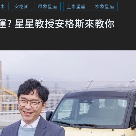
廂車
安格斯
風象星座
土象星座
水象星座
才好運? 星星教授安格斯來教你