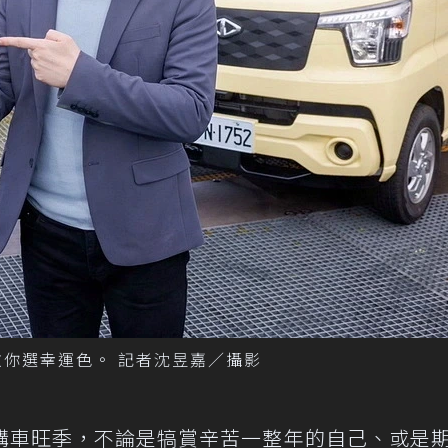
格斯教你選幸運色。 記者沈昱嘉／攝影
購車旺季，不論是犒賞辛苦一整年的自己、或是