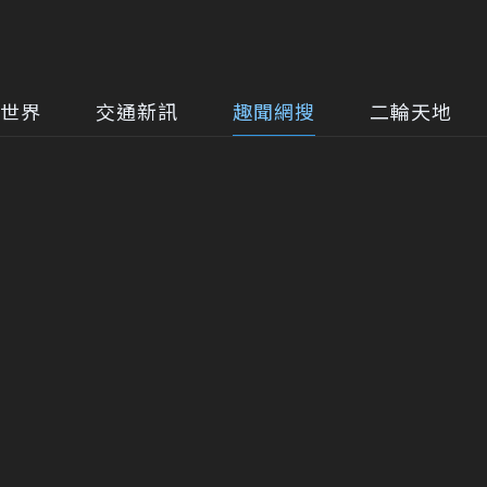
世界
交通新訊
趣聞網搜
二輪天地