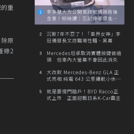
視的重
李多慧大方公開車牌號碼揭背後
含意！粉絲讚：忘記停哪還能幫
忙找車
沉默7年不忍了！「車界女神」李
，除原
冠儀發長文控職場性騷、黑幕
蓋綠2
Mercedes坦承取消實體按鍵做過
頭 但車內大螢幕不會因此消失
大改款 Mercedes-Benz GLA 正
式亮相 純電 643 公里續航小休
旅！
就是要侵門踏戶！BYD Racco正
式上市 正面迎戰日系K-Car霸主