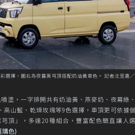
豐富色彩選擇，圖右為夜暮黑芎頂搭配奶油黃車色。 記者沈昱嘉
色噴塗，一字排開共有奶油黃、燕麥奶、夜幕綠
、高山藍、乾燥玫瑰等9色選擇，車頂更可依據
黑芎頂」，多達20種組合，豐富配色簡直讓人
選購色)