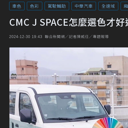
車色
色彩
駕駛輔助
中華汽車
全速域
CMC J SPACE怎麼選色
聯合新聞網／記者陳威任／專題報導
2024-12-30 19:43