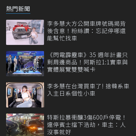
熱門新聞
李多慧大方公開車牌號碼揭背
後含意！粉絲讚：忘記停哪還
能幫忙找車
《閃電霹靂車》35 週年計畫只
剩周邊商品！阿斯拉1:1實車與
實體展覽雙雙喊卡
李多慧在台灣買車了! 捨韓系車
入主日系個性小車
特斯拉暴衝釀3傷600戶停電！
違停賓士擋下浩劫，車主：人
沒事就好