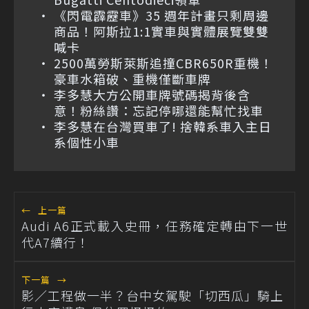
《閃電霹靂車》35 週年計畫只剩周邊
商品！阿斯拉1:1實車與實體展覽雙雙
喊卡
2500萬勞斯萊斯追撞CBR650R重機！
豪車水箱破、重機僅斷車牌
李多慧大方公開車牌號碼揭背後含
意！粉絲讚：忘記停哪還能幫忙找車
李多慧在台灣買車了! 捨韓系車入主日
系個性小車
←
上一篇
Audi A6正式載入史冊，任務確定轉由下一世
代A7續行！
下一篇
→
影／工程做一半？台中女駕駛「切西瓜」騎上