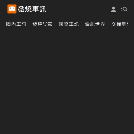
國內車訊
發燒試駕
國際車訊
電能世界
交通新訊