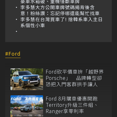
豪車水箱破、重機僅斷車牌
李多慧大方公開車牌號碼揭背後含
意！粉絲讚：忘記停哪還能幫忙找車
李多慧在台灣買車了! 捨韓系車入主日
系個性小車
Ford
Ford砍平價車拚「越野界
Porsche」 品牌轉型卻
恐把入門客群拱手讓人
Ford 8月購車優惠開跑
Territory升級三件組、
Ranger享零利率