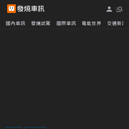
國內車訊
發燒試駕
國際車訊
電能世界
交通新訊