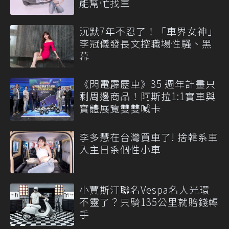
能幫忙找車
沉默7年不忍了！「車界女神」
李冠儀發長文控職場性騷、黑
幕
《閃電霹靂車》35 週年計畫只
剩周邊商品！阿斯拉1:1實車與
實體展覽雙雙喊卡
李多慧在台灣買車了! 捨韓系車
入主日系個性小車
小賈斯汀聯名Vespa名人光環
不靈了？只騎135公里就賠錢轉
手