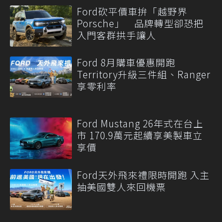
Ford砍平價車拚「越野界
Porsche」 品牌轉型卻恐把
入門客群拱手讓人
Ford 8月購車優惠開跑
Territory升級三件組、Ranger
享零利率
Ford Mustang 26年式在台上
市 170.9萬元起續享美製車立
享價
Ford天外飛來禮限時開跑 入主
抽美國雙人來回機票