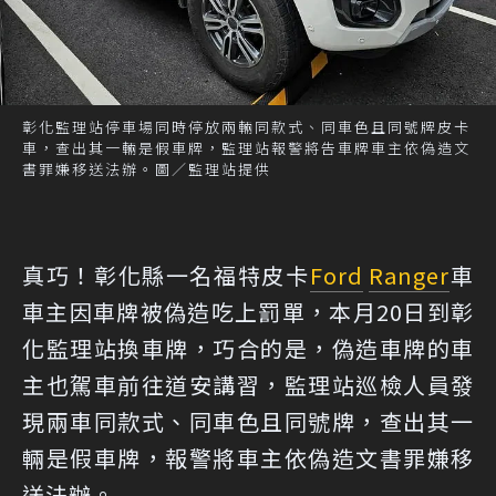
彰化監理站停車場同時停放兩輛同款式、同車色且同號牌皮卡
車，查出其一輛是假車牌，監理站報警將告車牌車主依偽造文
書罪嫌移送法辦。圖／監理站提供
真巧！彰化縣一名福特皮卡
Ford
Ranger
車
車主因車牌被偽造吃上罰單，本月20日到彰
化監理站換車牌，巧合的是，偽造車牌的車
主也駕車前往道安講習，監理站巡檢人員發
現兩車同款式、同車色且同號牌，查出其一
輛是假車牌，報警將車主依偽造文書罪嫌移
送法辦。