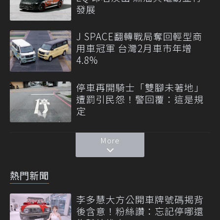
發展
J SPACE翻轉戰局奪回輕型商
用車冠軍 台灣2月車市年增
4.8%
停車再開騎士「雙腳未著地」
遭罰引民怨！警回覆：這是規
定
More
熱門新聞
李多慧大方公開車牌號碼揭背
後含意！粉絲讚：忘記停哪還