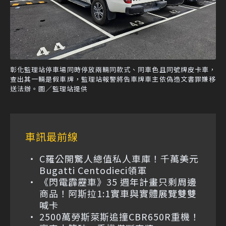
彰化監理站停車場同時停放兩輛同款式、同車色且同號牌皮卡車，
查出其一輛是假車牌，監理站報警將告車牌車主依偽造文書罪嫌移
送法辦。圖／監理站提供
車訊最前線
C羅公開驚人總值私人車庫！千萬美元
Bugatti Centodieci領軍
《閃電霹靂車》35 週年計畫只剩周邊
商品！阿斯拉1:1實車與實體展覽雙雙
喊卡
2500萬勞斯萊斯追撞CBR650R重機！