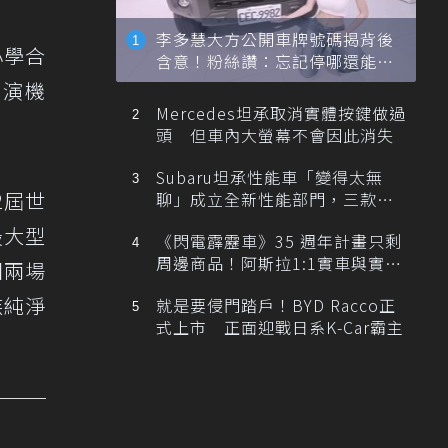
李多慧大方公開車牌號碼揭背後
小學合
含意！粉絲讚：忘記停哪還能幫
忙找車
表演機
Mercedes坦承取消實體按鍵做過
頭 但車內大螢幕不會因此消失
Subaru坦承性能車「變得太無
2屆世
聊」成立全新性能部門，三款手
排跑車開發中！
球最大型
《閃電霹靂車》35 週年計畫只剩
周邊商品！阿斯拉1:1實車與實體
團兩場
展覽雙雙喊卡
族純淨
就是要侵門踏戶！BYD Racco正
式上市 正面迎戰日系K-Car霸主