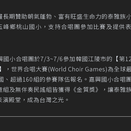
畫長期贊助朝氣蓬勃、富有旺盛生命力的泰雅族
五峰鄉桃山國小，支持合唱團參加比賽及提供
小合唱團於7/3~7/6參加韓國江陵市的【第1
es】，世界合唱大賽(World Choir Games)為全
國、超過160組的參賽隊伍報名。嘉興國小合唱
童組及無伴奏民謠組皆獲得《金質獎》，讓泰雅
表演殿堂，成為台灣之光。