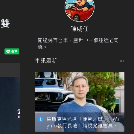
賽雙
陳威任
開過幾百台車，塵世中一個迷途老司
機。
車訊最新
馬斯克稱光達「徒勞之舉」！Wa
ymo執行長嗆：純視覺難達真正
自動駕駛