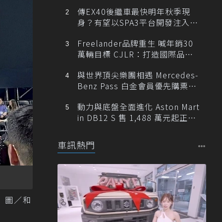
傳EX40後繼車最快明年秋季現
身？有望以SPA3平台開發注入80
0V動力
Freelander品牌重生 喊年銷30
萬輛目標 CJLR：打造國際品牌
半數銷量來自全球！
與世界頂尖樂團相遇 Mercedes-
Benz Pass 白金會員優先購票維
也納愛樂
動力與底盤全面進化 Aston Mart
in DB12 S 售 1,488 萬元起正式
登台
車訊熱門
 圖／和