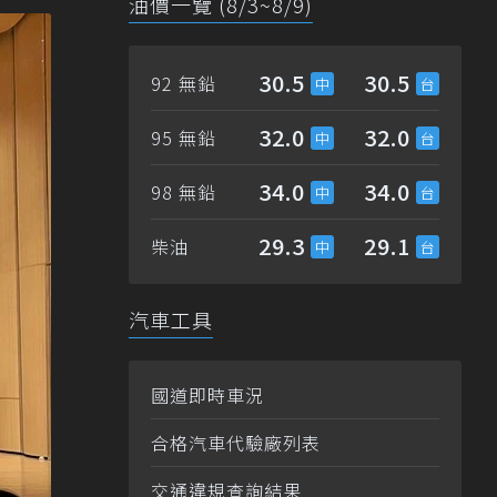
油價一覽 (8/3~8/9)
30.5
30.5
92 無鉛
32.0
32.0
95 無鉛
34.0
34.0
98 無鉛
29.3
29.1
柴油
汽車工具
國道即時車況
合格汽車代驗廠列表
交通違規查詢結果