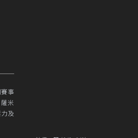
因賽事
蘭薩米
壓力及