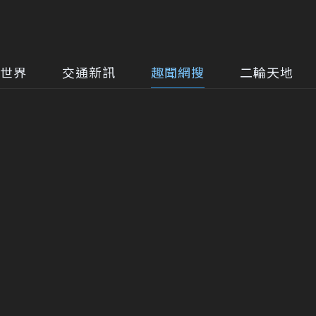
世界
交通新訊
趣聞網搜
二輪天地