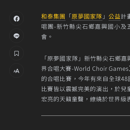
和泰集團
「
原夢國家隊
」
公益
計
唱團-新竹縣尖石鄉嘉興國小及
會。
「原夢國家隊」新竹縣尖石鄉嘉興國
界合唱大賽-World Choir Gam
的合唱比賽，今年有來自全球48
比賽皆以震撼完美的演出，於兒
宏亮的天籟童聲，繚繞於世界級