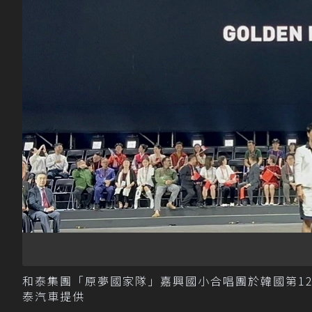
和泰集團「原夢國家隊」嘉興國小合唱團於韓國第1
泰汽車提供