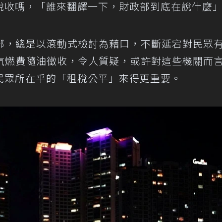
稅收嗎，「誰來翻譯一下，財政部到底在說什麼
部，總是以滾動式檢討為藉口，不斷延宕對民眾
汽燃費隨油徵收，令人質疑，或許對這些機關而
民眾所在乎的「租稅公平」來得更重要。