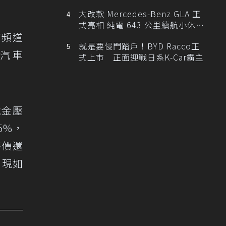
大改款 Mercedes-Benz GLA 正
式亮相 純電 643 公里續航小休
T頻道
旅！
就是要侵門踏戶！BYD Racco正
汽車
式上市 正面迎戰日系K-Car霸主
稅金壓
5%，
售價還
，現如