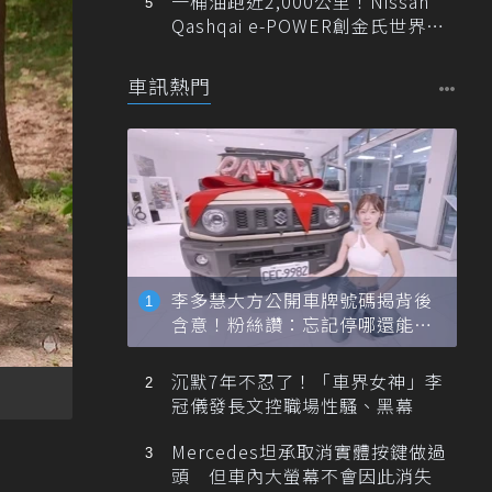
一桶油跑近2,000公里！Nissan
Qashqai e-POWER創金氏世界紀
錄
車訊熱門
李多慧大方公開車牌號碼揭背後
含意！粉絲讚：忘記停哪還能幫
忙找車
沉默7年不忍了！「車界女神」李
冠儀發長文控職場性騷、黑幕
Mercedes坦承取消實體按鍵做過
頭 但車內大螢幕不會因此消失