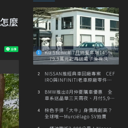
底怎麼
Kia Stonic前7月銷量年增145%
79.9萬元起再送電子後視鏡
NISSAN推經典車回廠專案 CEF
IRO與INFINITI老車原廠零件最
低1折
BMW推出8月仲夏購車優惠 全
車系送晶華三天兩夜、月付5,900
元起
棕色手排「大牛」身價再創高？
全球唯一Murciélago SV拍賣