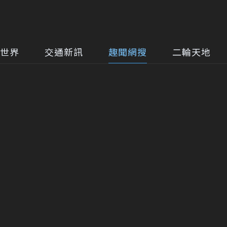
世界
交通新訊
趣聞網搜
二輪天地