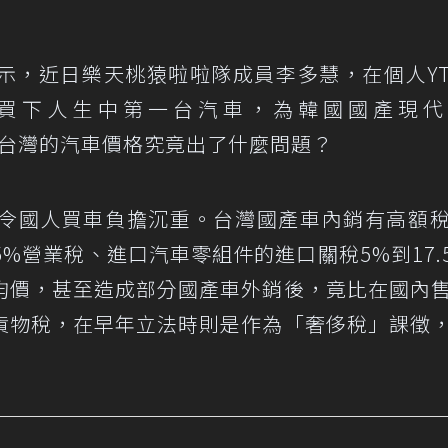
示，近日樂天桃猿啦啦隊成員李多慧，在個人Y
就買下人生中第一台汽車，為韓國國產現代
台灣的汽車價格究竟出了什麼問題？
令國人買車負擔沉重。台灣國產車內銷有高額
5%營業稅、進口汽車零組件的進口關稅5%到17.
均價，甚至造成部分國產車外銷後，竟比在國內
貨物稅，在早年立法時則是作為「奢侈稅」課徵