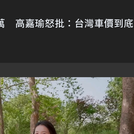
0萬 高嘉瑜怒批：台灣車價到