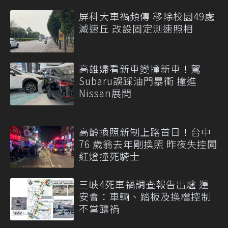
屏科大車禍頻傳 移除校園49處
減速丘 改設固定測速照相
高雄婦看新車變撞新車！駕
Subaru誤踩油門暴衝 撞進
Nissan展間
高齡換照新制上路首日！台中
76 歲翁去年剛換照 昨夜失控闖
紅燈撞死騎士
三峽4死車禍調查報告出爐 運
安會：車輛、踏板及換檔控制
不當釀禍