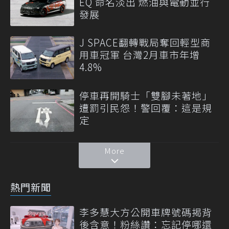
EQ 命名淡出 燃油與電動並行
發展
J SPACE翻轉戰局奪回輕型商
用車冠軍 台灣2月車市年增
4.8%
停車再開騎士「雙腳未著地」
遭罰引民怨！警回覆：這是規
定
More
熱門新聞
李多慧大方公開車牌號碼揭背
後含意！粉絲讚：忘記停哪還