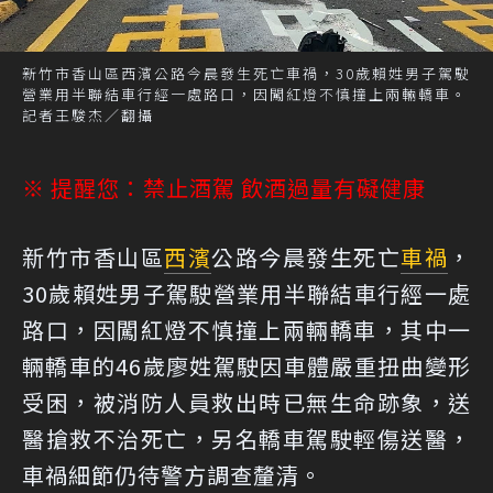
新竹市香山區西濱公路今晨發生死亡車禍，30歲賴姓男子駕駛
營業用半聯結車行經一處路口，因闖紅燈不慎撞上兩輛轎車。
記者王駿杰／翻攝
※ 提醒您：禁止酒駕 飲酒過量有礙健康
新竹市香山區
西濱
公路今晨發生死亡
車禍
，
30歲賴姓男子駕駛營業用半聯結車行經一處
路口，因闖紅燈不慎撞上兩輛轎車，其中一
輛轎車的46歲廖姓駕駛因車體嚴重扭曲變形
受困，被消防人員救出時已無生命跡象，送
醫搶救不治死亡，另名轎車駕駛輕傷送醫，
車禍細節仍待警方調查釐清。