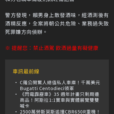
警方發現，賴男身上散發酒味，經酒測後有
酒精反應，全案將朝公共危險、業務過失致
死罪嫌方向偵辦。
※ 提醒您：禁止酒駕 飲酒過量有礙健康
車訊最前線
C羅公開驚人總值私人車庫！千萬美元
Bugatti Centodieci領軍
《閃電霹靂車》35 週年計畫只剩周邊
商品！阿斯拉1:1實車與實體展覽雙雙
喊卡
2500萬勞斯萊斯追撞CBR650R重機！