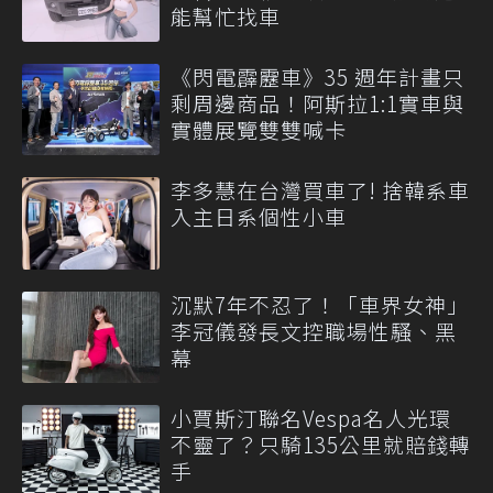
能幫忙找車
《閃電霹靂車》35 週年計畫只
剩周邊商品！阿斯拉1:1實車與
實體展覽雙雙喊卡
李多慧在台灣買車了! 捨韓系車
入主日系個性小車
沉默7年不忍了！「車界女神」
李冠儀發長文控職場性騷、黑
幕
小賈斯汀聯名Vespa名人光環
不靈了？只騎135公里就賠錢轉
手