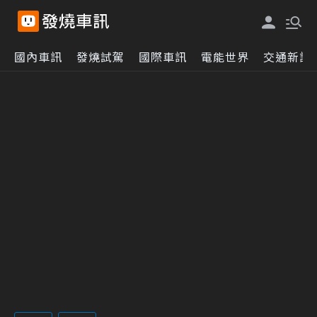
國內車訊
發燒試駕
國際車訊
電能世界
交通新訊