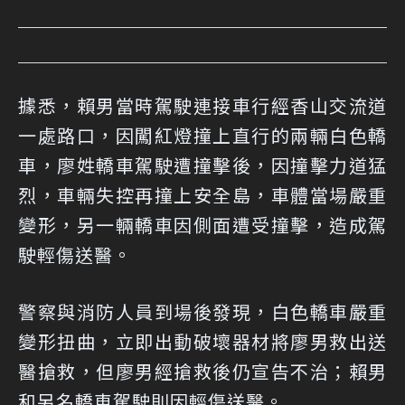
據悉，賴男當時駕駛連接車行經香山交流道
一處路口，因闖紅燈撞上直行的兩輛白色轎
車，廖姓轎車駕駛遭撞擊後，因撞擊力道猛
烈，車輛失控再撞上安全島，車體當場嚴重
變形，另一輛轎車因側面遭受撞擊，造成駕
駛輕傷送醫。
警察與消防人員到場後發現，白色轎車嚴重
變形扭曲，立即出動破壞器材將廖男救出送
醫搶救，但廖男經搶救後仍宣告不治；賴男
和另名轎車駕駛則因輕傷送醫。