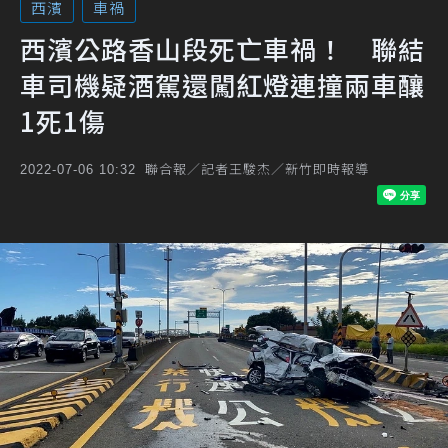
西濱
車禍
西濱公路香山段死亡車禍！ 聯結
車司機疑酒駕還闖紅燈連撞兩車釀
1死1傷
聯合報／記者王駿杰／新竹即時報導
2022-07-06 10:32