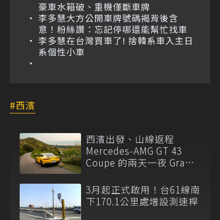
豪車水箱破、重機僅斷車牌
李多慧大方公開車牌號碼揭背後含
意！粉絲讚：忘記停哪還能幫忙找車
李多慧在台灣買車了! 捨韓系車入主日
系個性小車
西濱
西濱出發、山線返程
Mercedes-AMG GT 43
Coupe 的兩天一夜 Grand
Tour
3月起正式啟用！台61線南
下170.1公里處增設測速桿