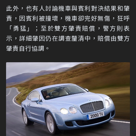
此外，也有人討論機車與賓利對決結果和肇
責，因賓利被撞壞，機車卻完好無傷，狂呼
「勇猛」；至於雙方肇責賠償，警方則表
示，詳細肇因仍在調查釐清中，賠償由雙方
肇責自行協調。