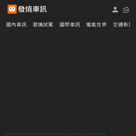
國內車訊
發燒試駕
國際車訊
電能世界
交通新訊