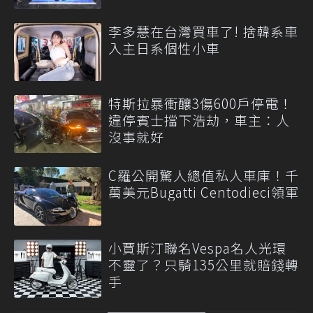
李多慧在台灣買車了! 捨韓系車
入主日系個性小車
特斯拉暴衝釀3傷600戶停電！
違停賓士擋下浩劫，車主：人
沒事就好
C羅公開驚人總值私人車庫！千
萬美元Bugatti Centodieci領軍
小賈斯汀聯名Vespa名人光環
不靈了？只騎135公里就賠錢轉
手