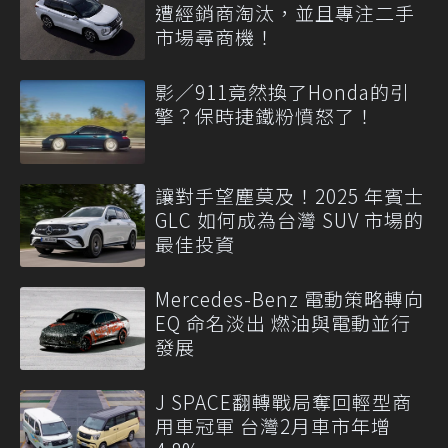
遭經銷商淘汰，並且專注二手
市場尋商機！
影／911竟然換了Honda的引
擎？保時捷鐵粉憤怒了！
讓對手望塵莫及！2025 年賓士
GLC 如何成為台灣 SUV 市場的
最佳投資
Mercedes-Benz 電動策略轉向
EQ 命名淡出 燃油與電動並行
發展
J SPACE翻轉戰局奪回輕型商
用車冠軍 台灣2月車市年增