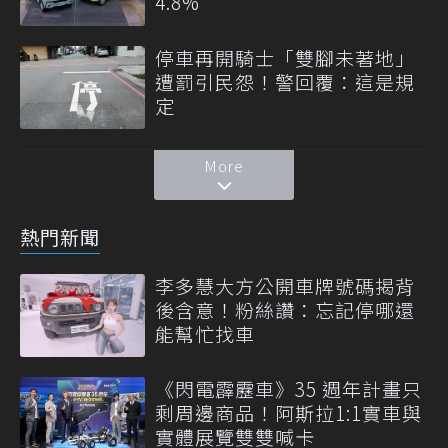
4.8%
停車再開騎士「雙腳未著地」
遭罰引民怨！警回覆：這是規
定
More
熱門新聞
李多慧大方公開車牌號碼揭背
後含意！粉絲讚：忘記停哪還
能幫忙找車
《閃電霹靂車》35 週年計畫只
剩周邊商品！阿斯拉1:1實車與
實體展覽雙雙喊卡