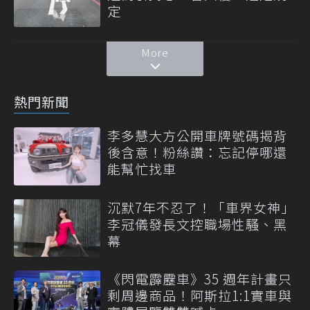
定
More
熱門新聞
李多慧大方公開車牌號碼揭背
後含意！粉絲讚：忘記停哪還
能幫忙找車
沉默7年不忍了！「車界女神」
李冠儀發長文控職場性騷、黑
幕
《閃電霹靂車》35 週年計畫只
剩周邊商品！阿斯拉1:1實車與