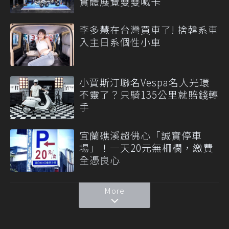
實體展覽雙雙喊卡
李多慧在台灣買車了! 捨韓系車
入主日系個性小車
小賈斯汀聯名Vespa名人光環
不靈了？只騎135公里就賠錢轉
手
宜蘭礁溪超佛心「誠實停車
場」！一天20元無柵欄，繳費
全憑良心
More