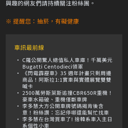
興趣的網友們請持續關注粉絲團。
※ 提醒您：抽菸，有礙健康
車訊最前線
C羅公開驚人總值私人車庫！千萬美元
Bugatti Centodieci領軍
《閃電霹靂車》35 週年計畫只剩周邊
商品！阿斯拉1:1實車與實體展覽雙雙
喊卡
2500萬勞斯萊斯追撞CBR650R重機！
豪車水箱破、重機僅斷車牌
李多慧大方公開車牌號碼揭背後含
意！粉絲讚：忘記停哪還能幫忙找車
李多慧在台灣買車了! 捨韓系車入主日
系個性小車