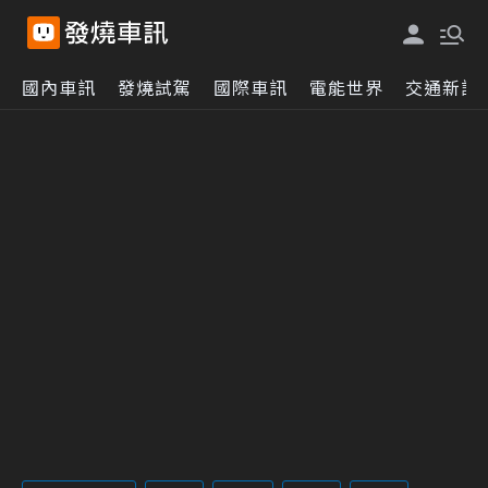
國內車訊
發燒試駕
國際車訊
電能世界
交通新訊