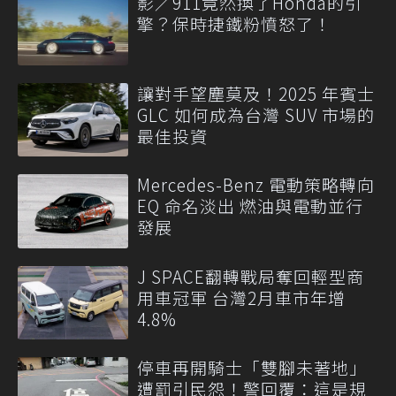
影／911竟然換了Honda的引
擎？保時捷鐵粉憤怒了！
讓對手望塵莫及！2025 年賓士
GLC 如何成為台灣 SUV 市場的
最佳投資
Mercedes-Benz 電動策略轉向
EQ 命名淡出 燃油與電動並行
發展
J SPACE翻轉戰局奪回輕型商
用車冠軍 台灣2月車市年增
4.8%
停車再開騎士「雙腳未著地」
遭罰引民怨！警回覆：這是規