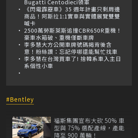
Bugatti Centodieci領軍
《閃電霹靂車》35 週年計畫只剩周邊
商品！阿斯拉1:1實車與實體展覽雙雙
喊卡
2500萬勞斯萊斯追撞CBR650R重機！
豪車水箱破、重機僅斷車牌
李多慧大方公開車牌號碼揭背後含
意！粉絲讚：忘記停哪還能幫忙找車
李多慧在台灣買車了! 捨韓系車入主日
系個性小車
Bentley
福斯集團宣布大砍 50% 車
型與 75% 選配產線，產能
降至 900 萬輛！