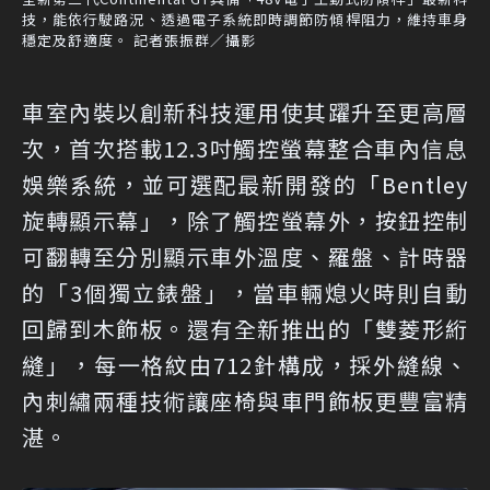
技，能依行駛路況、透過電子系統即時調節防傾桿阻力，維持車身
穩定及舒適度。 記者張振群／攝影
車室內裝以創新科技運用使其躍升至更高層
次，首次搭載12.3吋觸控螢幕整合車內信息
娛樂系統，並可選配最新開發的「Bentley
旋轉顯示幕」，除了觸控螢幕外，按鈕控制
可翻轉至分別顯示車外溫度、羅盤、計時器
的「3個獨立錶盤」，當車輛熄火時則自動
回歸到木飾板。還有全新推出的「雙菱形絎
縫」，每一格紋由712針構成，採外縫線、
內刺繡兩種技術讓座椅與車門飾板更豐富精
湛。