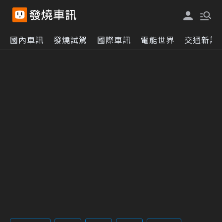
國內車訊
發燒試駕
國際車訊
電能世界
交通新訊