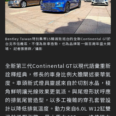
Bentley Taiwan特別集聚15輛首批抵台的全新Continental GT於
台北市信義區，不僅為新車造勢，也為品牌第一個百周年盛大開
場。 記者張振群／攝影
全新第三代Continental GT以現代語彙重新
詮釋經典，修長的車身比例大膽闡述豪華氣
度。車頭新式燈具靈感來自於切割水晶，稜
角鮮明讓光線效果更氣派。與尾燈形狀呼應
的排氣尾管造型，以多工複雜的穿孔套管設
計以降低排氣溫度。動力來自6.0L W12缸雙