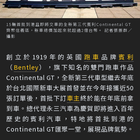
15輛首批到港且即將交車的全新第三代賓利Continental GT
齊聚信義區，新車總價加起來就超過2億台幣。 記者張振群／
攝影
創立於1919年的英國
跑車
品牌
賓利
（
Bentley
），旗下知名的雙門跑車作品
Continental GT，全新第三代車型繼去年底
於台北國際新車大展首發並在今年接獲近50
張訂單後，首批下訂
車主
終於能在年底前拿
到車。總代理永三汽車為慶賀即將進入百年
歷史的賓利汽車，特地將首批到港的
Continental GT匯聚一堂，展現品牌氣勢。