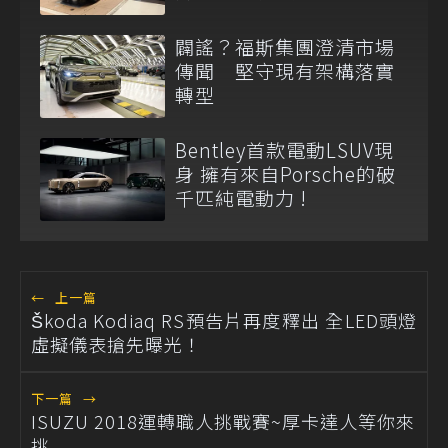
闢謠？福斯集團澄清市場
傳聞 堅守現有架構落實
轉型
Bentley首款電動LSUV現
身 擁有來自Porsche的破
千匹純電動力 !
←
上一篇
Škoda Kodiaq RS預告片再度釋出 全LED頭燈
虛擬儀表搶先曝光！
下一篇
→
ISUZU 2018運轉職人挑戰賽~厚卡達人等你來
挑