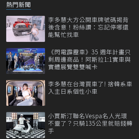
熱門新聞
李多慧大方公開車牌號碼揭背
後含意！粉絲讚：忘記停哪還
能幫忙找車
《閃電霹靂車》35 週年計畫只
剩周邊商品！阿斯拉1:1實車與
實體展覽雙雙喊卡
李多慧在台灣買車了! 捨韓系車
入主日系個性小車
小賈斯汀聯名Vespa名人光環
不靈了？只騎135公里就賠錢轉
手