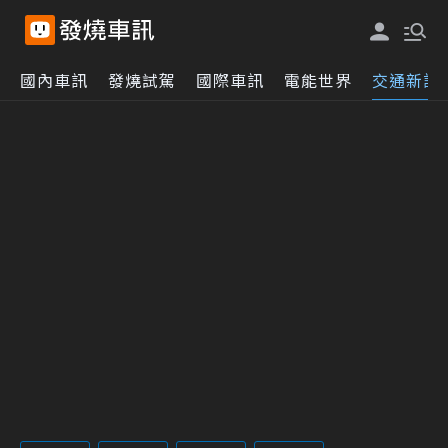
國內車訊
發燒試駕
國際車訊
電能世界
交通新訊