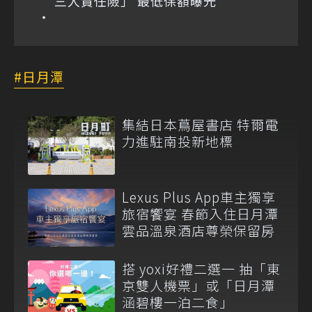
三人責任險」 最低保額曝光
日月潭
集結日本蔦屋書店 特爾電
力進駐南投新地標
Lexus Plus App車主獨享
旅宿饗宴 春節入住日月潭
雲品溫泉酒店尊榮保留房
搭 yoxi好禮二選一 抽「東
京雙人機票」或「日月潭
涵碧樓一泊二食」