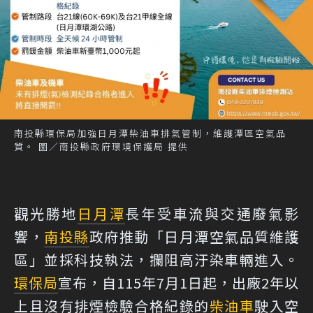
南投縣環保局加強日月潭柴油車排氣管制，維護潭區空氣品
質。 圖／南投縣政府環境保護局 提供
觀光勝地
日月潭
長年受車流與交通廢氣影
響，
南投縣
政府推動「日月潭空氣品質維護
區」並採科技執法，攔阻高汙染車輛進入。
環保局
宣布，自115年7月1日起，出廠2年以
上且沒有排煙檢驗合格紀錄的
柴油車
駛入空