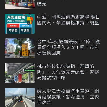
曝光
中油：國際油價仍處高檔 明日
國內汽、柴油價格維持不調整
台中4年交通罰鍰破114億！議
員促全額投入交安工程，市府
提數據回應
桃市科技執法被指「罰單陷
阱」！民代促完善配套，警察
局提數據回應
婦人淡江大橋自摔阻車道！網
傳延誤救護，警消澄清、立委
促改善