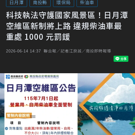
日月潭
南投縣
環保局
柴油車
科技執法守護國家風景區！日月潭
空維區新制將上路 違規柴油車最
重處 1000 元罰鍰
聯合報／記者江良誠／南投即時報導
2026-06-14 14:37