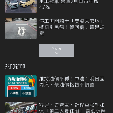
用車冠軍 台灣2月車市年增
4.8%
停車再開騎士「雙腳未著地」
遭罰引民怨！警回覆：這是規
定
More
熱門新聞
維持油價平穩！中油：明日國
內汽、柴油價格皆不調整
客運、遊覽車、計程車強制加
保「第三人責任險」 最低保額