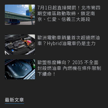
7月1日起直接開罰！北市第四
期空維區啟動取締，鎖定南
京、仁愛、信義三大路段
歐洲電動車銷量首次超過燃油
車？Hybrid油電車仍是主力
歐盟態度轉向？ 2035 不全面
封殺燃油車 內燃機在條件限制
下續命！
最新文章