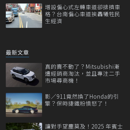
增設偏心式左轉車道卻排擠車
格？台南偏心車道挨轟犧牲民
生經濟
最新文章
真的賣不動了？Mitsubishi漸
遭經銷商淘汰，並且專注二手
市場尋商機！
影／911竟然換了Honda的引
擎？保時捷鐵粉憤怒了！
讓對手望塵莫及！2025 年賓士