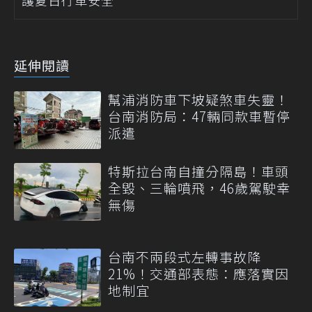
延伸閱讀
幫浦消防車下坡疑煞車失靈！
台南消防局：47輛同款車暫停
派遣
特斯拉台南自撞分隔島！車頭
全毀、三輪噴飛，46歲駕駛幸
無傷
台南不兩段式左轉事故降
21%！交通部表態：應落實因
地制宜