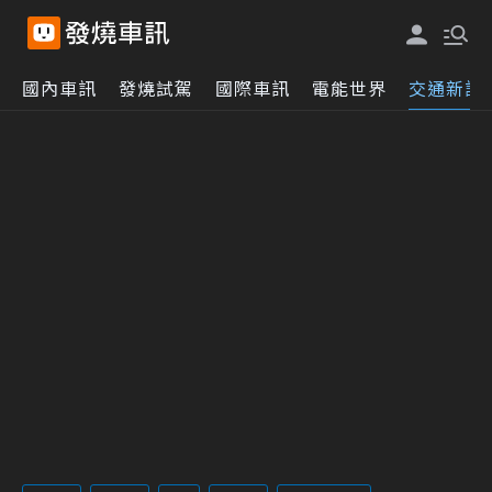
國內車訊
發燒試駕
國際車訊
電能世界
交通新訊