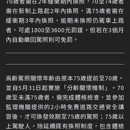
70歲者需在2年緩衝期內換照，70至74歲者
需在新制上路起2年內換照，滿75歲者需在
緩衝期3年內換照，逾期未換照仍駕車上路
者，可處
1800至3600元罰鍰
，但若在3個月
內自動繳回駕照則可免罰。
高齡駕照關懷年齡由原本75歲提前至70歲，
並自5月31日起實施「分齡關懷機制」。70
歲至未滿75歲者，需完成體格檢查，並參加
監理機關提供的2小時免費道路交通安全講
習後，才可換發效期至75歲的駕照；75歲以
上駕駛人，除延續既有換照制度，包含體檢