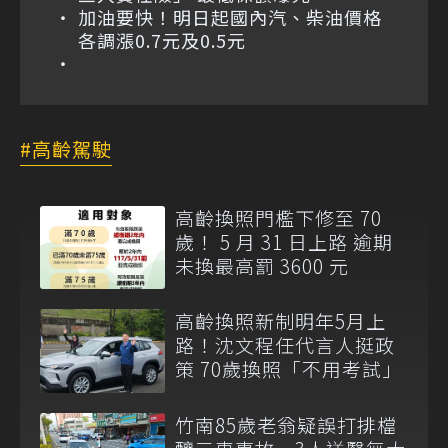
加油要快！明日起國內汽、柴油價格
各調漲0.7元及0.5元
高齡駕駛
高齡換照門檻下修至 70
歲！ 5 月 31 日上路 逾期
未換最高罰 3600 元
高齡換照新制明年5月上
路！沈文程任代言人挺政
策 70歲換照「不用考試」
竹南85歲老翁疑誤打排檔