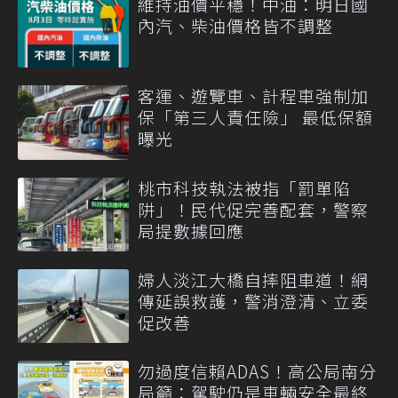
維持油價平穩！中油：明日國
內汽、柴油價格皆不調整
客運、遊覽車、計程車強制加
保「第三人責任險」 最低保額
曝光
桃市科技執法被指「罰單陷
阱」！民代促完善配套，警察
局提數據回應
婦人淡江大橋自摔阻車道！網
傳延誤救護，警消澄清、立委
促改善
勿過度信賴ADAS！高公局南分
局籲：駕駛仍是車輛安全最終