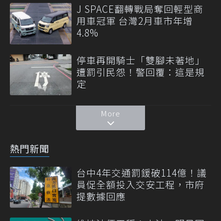
J SPACE翻轉戰局奪回輕型商
用車冠軍 台灣2月車市年增
4.8%
停車再開騎士「雙腳未著地」
遭罰引民怨！警回覆：這是規
定
More
熱門新聞
台中4年交通罰鍰破114億！議
員促全額投入交安工程，市府
提數據回應