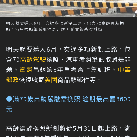
明天就要邁入6月，交通多項新制上路，包含70高齡駕駛換
照、汽車考照筆試取消是非題。聯合報系資料照
明天就要邁入6月，交通多項新制上路，包
含70
高齡駕駛
換照、汽車考照筆試取消是非
題、
駕照
吊銷逾3年重考需上駕訓班、
中華
郵政
恢復收寄
美國
商品類郵件等。
●滿70歲高齡駕駛需換照 逾期最高
罰3600
元
高齡駕駛換照新制將從5月31日起上路，滿