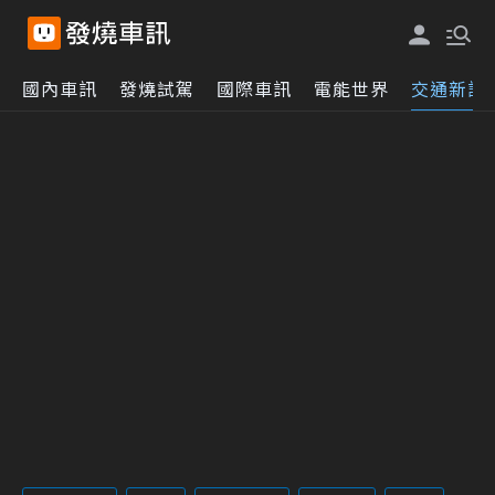
國內車訊
發燒試駕
國際車訊
電能世界
交通新訊