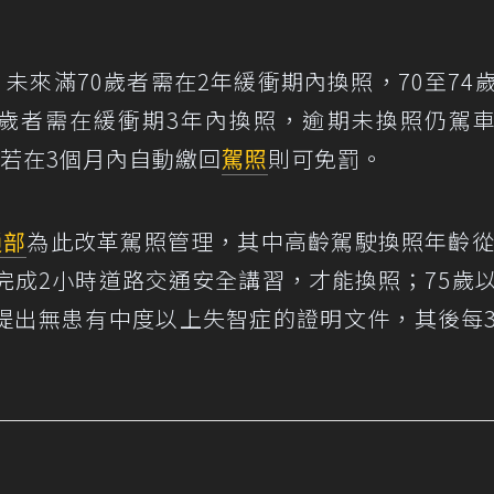
，未來滿70歲者需在2年緩衝期內換照，70至74
5歲者需在緩衝期3年內換照，逾期未換照仍駕
，但若在3個月內自動繳回
駕照
則可免罰。
通部
為此改革駕照管理，其中高齡駕駛換照年齡從
完成2小時道路交通安全講習，才能換照；75歲
提出無患有中度以上失智症的證明文件，其後每