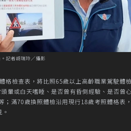
態。記者胡瑞玲／攝影
照體格檢查表，將比照65歲以上高齡職業駕駛體
常頭暈或白天嗜睡、是否曾有昏倒經驗、是否曾
等；滿70歲換照體檢沿用現行18歲考照體格表
見。