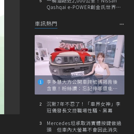
一桶油跑近2,000公里！Nissan
Qashqai e-POWER創金氏世界紀
錄
車訊熱門
李多慧大方公開車牌號碼揭背後
含意！粉絲讚：忘記停哪還能幫
忙找車
沉默7年不忍了！「車界女神」李
冠儀發長文控職場性騷、黑幕
Mercedes坦承取消實體按鍵做過
頭 但車內大螢幕不會因此消失