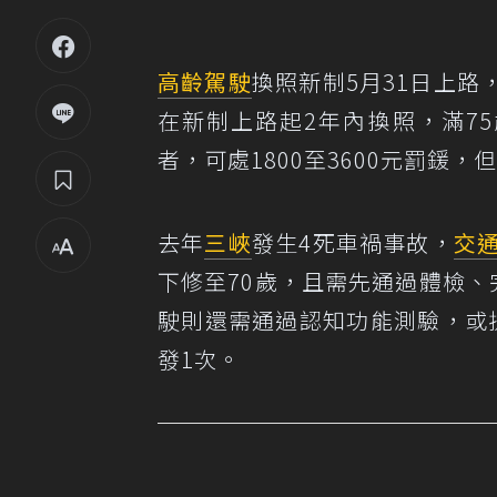
高齡駕駛
換照新制5月31日上路
在新制上路起2年內換照，滿7
者，可處1800至3600元罰鍰
去年
三峽
發生4死車禍事故，
交
下修至70歲，且需先通過體檢、
駛則還需通過認知功能測驗，或
發1次。