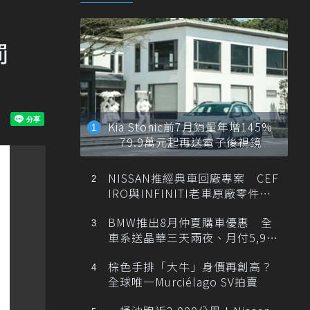
罰
Kia Stonic前7月銷量年增145%
79.9萬元起再送電子後視鏡
NISSAN推經典車回廠專案 CEF
IRO與INFINITI老車原廠零件最
低1折
BMW推出8月仲夏購車優惠 全
車系送晶華三天兩夜、月付5,900
元起
棕色手排「大牛」身價再創高？
全球唯一Murciélago SV拍賣