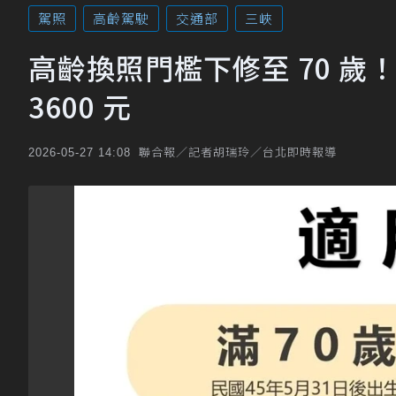
駕照
高齡駕駛
交通部
三峽
高齡換照門檻下修至 70 歲！ 
3600 元
聯合報／記者胡瑞玲／台北即時報導
2026-05-27 14:08