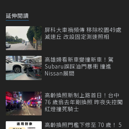
延伸閱讀
屏科大車禍頻傳 移除校園49處
減速丘 改設固定測速照相
高雄婦看新車變撞新車！駕
Subaru誤踩油門暴衝 撞進
Nissan展間
高齡換照新制上路首日！台中
76 歲翁去年剛換照 昨夜失控闖
紅燈撞死騎士
高齡換照門檻下修至 70 歲！ 5