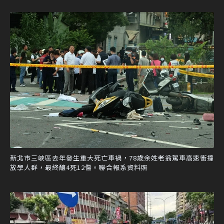
新北市三峽區去年發生重大死亡車禍，78歲余姓老翁駕車高速衝撞
放學人群，最終釀4死12傷。聯合報系資料照