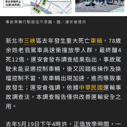
事故車輛行駛路徑示意圖。圖／運安會提供
新北市
三峽
區去年發生重大死亡
車禍
，78歲
余姓老翁駕車高速衝撞放學人群，最終釀4
死12傷，運安會發布調查結果指出，事故駕
駛未能妥適控制車輛，後又因踏板操作及換
檔控制不當，致車輛出現加速，進而導致事
故發生；運安會強調，依據
中華民國
運輸事
故調查法，本調查報告僅供改善運輸安全之
用。
去年5月19日下午4時許，正值放學時間，一