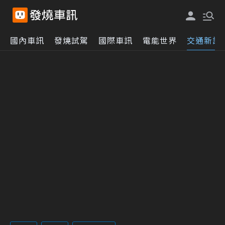
國內車訊
發燒試駕
國際車訊
電能世界
交通新訊