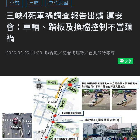
車禍
三峽
中華民國
三峽4死車禍調查報告出爐 運安
會：車輛、踏板及換檔控制不當釀
禍
聯合報／記者胡瑞玲／台北即時報導
2026-05-26 11:20