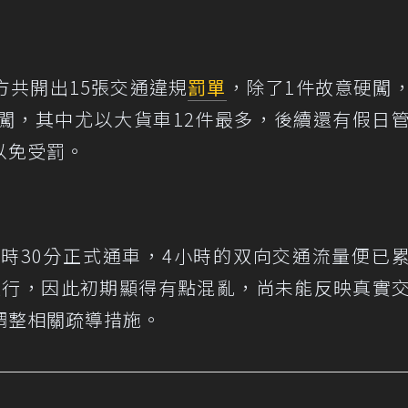
方共開出15張交通違規
罰單
，除了1件故意硬闖
闖，其中尤以大貨車12件最多，後續還有假日
以免受罰。
1時30分正式通車，4小時的双向交通流量便已
驗通行，因此初期顯得有點混亂，尚未能反映真實
調整相關疏導措施。