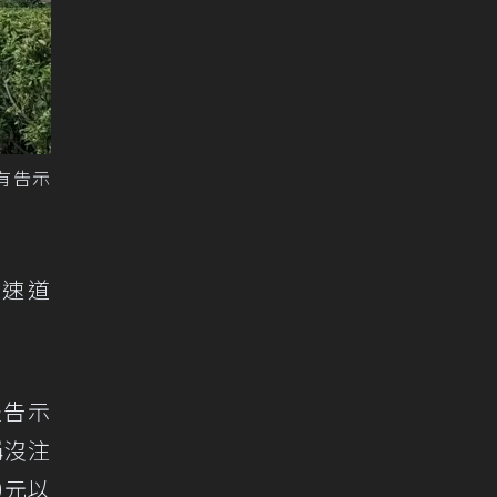
有告示
快速道
邊告示
稱沒注
0元以