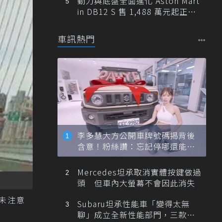
動力與底盤全面進化 Aston Mart
in DB12 S 售 1,488 萬元起正式
登台
車訊熱門
李多慧大方公開車牌號碼揭背後
含意！粉絲讚：忘記停哪還能幫
忙找車
Mercedes坦承取消實體按鍵做過
頭 但車內大螢幕不會因此消失
未注意
Subaru坦承性能車「變得太無
聊」成立全新性能部門，三款手