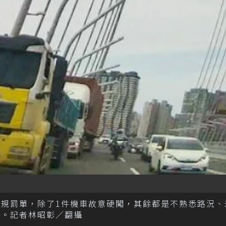
違規罰單，除了1件機車故意硬闖，其餘都是不熟悉路況、
罰。記者林昭彰／翻攝