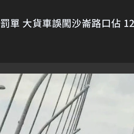
罰單 大貨車誤闖沙崙路口佔 12