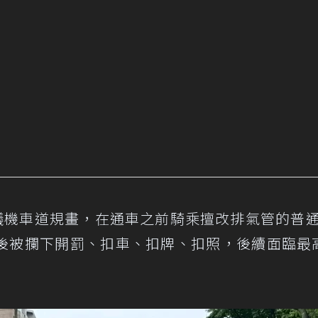
抗議機車道規畫，在通車之前騎乘擅改排氣管的普
後被攔下開罰、扣車、扣牌、扣照，後續面臨最