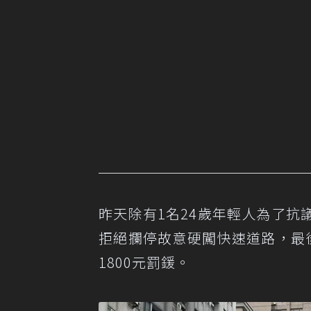
昨天除有1名24歲年輕人為了
拒絕攔停故意硬闖快速道路，最
1800元罰鍰。