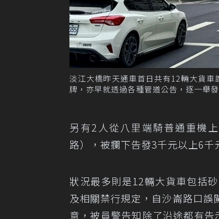
淡江大橋昨天通車首日共有12輛大貨
牌，亦早就透過各種管道公告，逐一舉發可
另有2人從八里端騎普通重機
路），被攔下告發3千元以上6
狀況最多則是12輛大貨車包括
及相關禁行規定，自沙崙路口誤
意，被員警告知除了沿途都有告