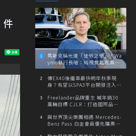
 件
馬斯克稱光達「徒勞之舉」！Wa
ymo執行長嗆：純視覺難達真正
自動駕駛
傳EX40後繼車最快明年秋季現
身？有望以SPA3平台開發注入80
0V動力
Freelander品牌重生 喊年銷30
萬輛目標 CJLR：打造國際品牌
半數銷量來自全球！
與世界頂尖樂團相遇 Mercedes-
Benz Pass 白金會員優先購票維
也納愛樂