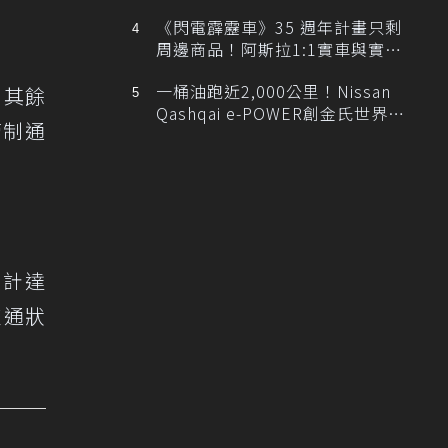
排跑車開發中！
《閃電霹靂車》35 週年計畫只剩
周邊商品！阿斯拉1:1實車與實體
展覽雙雙喊卡
一桶油跑近2,000公里！Nissan
，其餘
Qashqai e-POWER創金氏世界紀
管制通
錄
累計達
交通狀