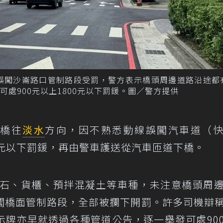
車誤闖沙崙路口管制路段受罰，警方表示橋頭周邊道路沿途都
處900元以上1800元以下罰鍰。圖／警方提供
上橋往
淡水
方向，因不熟悉動線誤闖汽車道（
千元以下罰鍰，再由警車護送從汽車匝道下橋。
砂石、貨櫃、預拌混凝土等車種，未注意橋頭周
闖橋面管制路段，全部被攔下開罰。許多司機辯
示牌亦早就透過各種管道公告，逐一舉發可處90