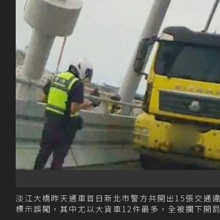
淡江大橋昨天通車首日新北市警方共開出15張交通
標示誤闖，其中尤以大貨車12件最多，全被攔下開