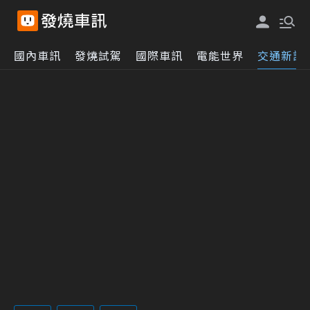
國內車訊
發燒試駕
國際車訊
電能世界
交通新訊