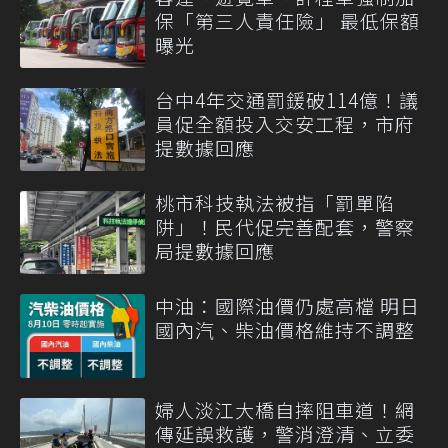
保「第三人責任險」 最低保額
曝光
台中4年交通罰鍰破114億！議
員促全額投入交安工程，市府
提數據回應
桃市科技執法被指「罰單陷
阱」！民代促完善配套，警察
局提數據回應
中油：國際油價仍處高檔 明日
國內汽、柴油價格維持不調整
婦人淡江大橋自摔阻車道！網
傳延誤救護，警消澄清、立委