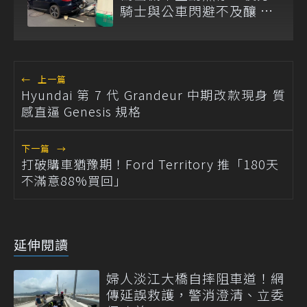
騎士與公車閃避不及釀 4
傷
←
上一篇
Hyundai 第 7 代 Grandeur 中期改款現身 質
感直逼 Genesis 規格
下一篇
→
打破購車猶豫期！Ford Territory 推「180天
不滿意88%買回」
延伸閱讀
婦人淡江大橋自摔阻車道！網
傳延誤救護，警消澄清、立委