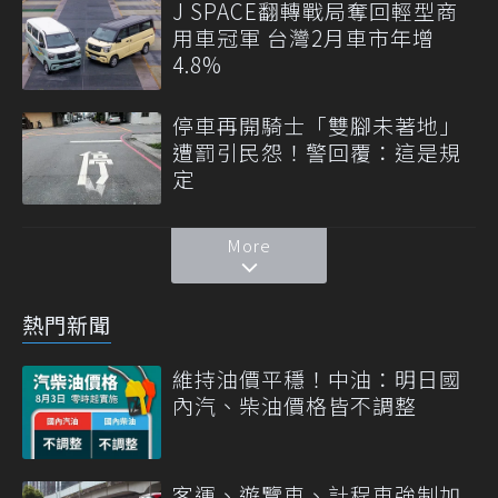
J SPACE翻轉戰局奪回輕型商
用車冠軍 台灣2月車市年增
4.8%
停車再開騎士「雙腳未著地」
遭罰引民怨！警回覆：這是規
定
More
熱門新聞
維持油價平穩！中油：明日國
內汽、柴油價格皆不調整
客運、遊覽車、計程車強制加