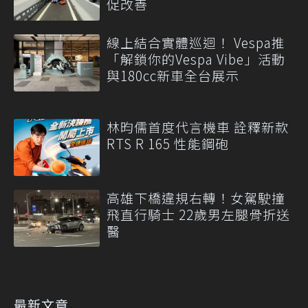
促改善
線上結合實體巡迴！ Vespa推
「解鎖你的Vespa Vibe」活動
與180cc新車全台展示
林昀儒首度代言機車 詮釋新款
RTS R 165 性能鋼砲
高雄下橋違規右轉！女駕駛撞
飛直行騎士 22歲男左腿骨折送
醫
最新文章