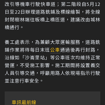
改引導機車行駛快車道；第二階段自5月12
日至22日辦理道路銑鋪及標線繪製，將全線
封閉樹林端往板橋上橋匝道，建議改由城林
橋通行。
養工處表示，為兼顧大眾運輸服務，道路銑
鋪作業將待每日末班
公車
通過後再行封路，
沿線如「沙崙里站」等公車班次均維持正常
營運，不受施工影響。施工期間將設置義交
人員引導交通，呼籲用路人依現場指示行駛
並注意行車安全。
車訊最前線