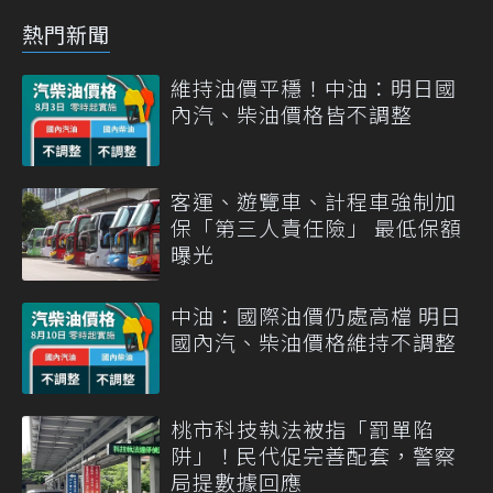
熱門新聞
維持油價平穩！中油：明日國
內汽、柴油價格皆不調整
客運、遊覽車、計程車強制加
保「第三人責任險」 最低保額
曝光
中油：國際油價仍處高檔 明日
國內汽、柴油價格維持不調整
桃市科技執法被指「罰單陷
阱」！民代促完善配套，警察
局提數據回應