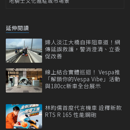
地騎士文化進駐城市場景
延伸閱讀
婦人淡江大橋自摔阻車道！網
傳延誤救護，警消澄清、立委
促改善
線上結合實體巡迴！ Vespa推
「解鎖你的Vespa Vibe」活動
與180cc新車全台展示
林昀儒首度代言機車 詮釋新款
RTS R 165 性能鋼砲