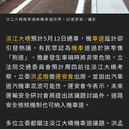
淡江大橋機車道被嫌車道狹窄。記者張策／攝影
淡江大橋
預計5月12日通車，機
車道
設計卻
引發熱議，有民眾認為
機車
道過於狹窄像
「狗道」，擔憂發生車禍時將非常危險。立
法院交通委員會預計周四前往淡江大橋考
察，立委
洪孟楷
邀
運安會
出席，並拋出汽車
道汽機車混流可能性。運安會今表示，未來
運輸安全研討會將提出該議題討論外，道路
安全檢核機制也可納入機車道。
多位立委都關注淡江大橋機車道議題。洪孟