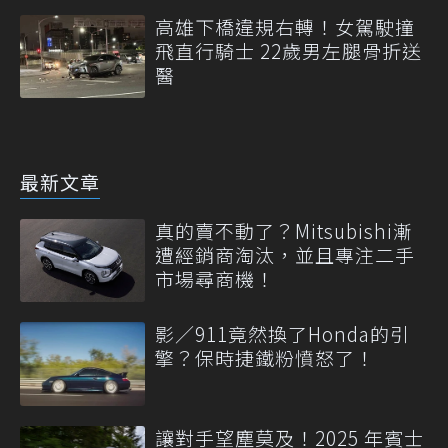
高雄下橋違規右轉！女駕駛撞
飛直行騎士 22歲男左腿骨折送
醫
最新文章
真的賣不動了？Mitsubishi漸
遭經銷商淘汰，並且專注二手
市場尋商機！
影／911竟然換了Honda的引
擎？保時捷鐵粉憤怒了！
讓對手望塵莫及！2025 年賓士