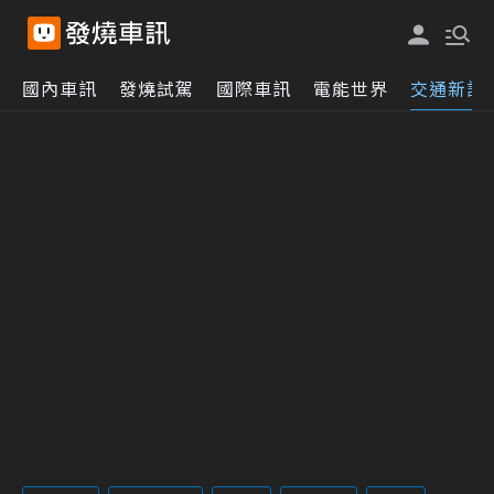
國內車訊
發燒試駕
國際車訊
電能世界
交通新訊