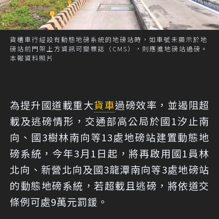
貨櫃車行經設有動態地磅系統的地磅站時，如車號未顯示於地
磅站前門架上方資訊可變標誌（CMS），則應進地磅站過磅。
本報資料照片
為提升國道載重大
貨車
過磅效率，並遏阻超
載及逃磅情形，交通部高公局於國1汐止南
向、國3樹林南向等13處地磅站建置動態地
磅系統，今年3月1日起，將再啟用國1員林
北向、新營北向及國3龍潭南向等3處地磅站
的動態地磅系統，若超載且逃磅，將依道交
條例可處9萬元罰鍰。