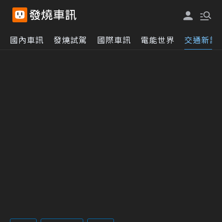
國內車訊
發燒試駕
國際車訊
電能世界
交通新訊