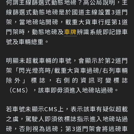
何謂主線篩選式動態地磅？高公局說明，主
線篩選式動態地磅是於國道主線設置3道門
架，當地磅站開磅，載重大貨車行經第1道
門架時，動態地磅及
車牌
辨識系統即記錄車
號及車輛總重。
明顯未超載車輛的車號，會顯示於第2道門
架「閃光燈亮時/載重大貨車過磅/右列車輛
除外」標誌，右側的資訊可變標誌
（CMS），該車即毋須進入地磅站過磅。
若車號未顯示CMS上，表示該車有疑似超載
之虞，駕駛人即須依標誌指示進入地磅站過
磅，否則視為逃磅；第3道門架會將逃磅車