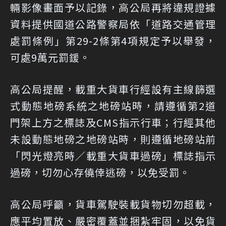
輛影像畫面予以記錄，高公局再將違規證據
資料提供國道公路警察局依「道路交通管理
處罰條例」第29-2條第4項規定予以舉發，
可處9萬元罰鍰。
高公局提醒，載重大貨車行經設有主線篩選
式動態地磅系統之地磅站時，請遵循第2道
門架上方之標誌及CMS指示行車；行經其他
未設動態地磅之地磅站時，則遵循地磅站前
「閃光燈亮時／載重大貨車過磅」標誌指示
過磅，切勿心存僥倖逃磅，以免受罰。
高公局呼籲，貨車駕駛裝載貨物切勿超載，
應平均置放、嚴密覆蓋並捆紮牢固，以免貨