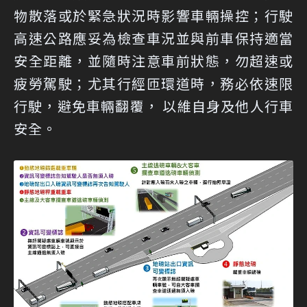
物散落或於緊急狀況時影響車輛操控；行駛
高速公路應妥為檢查車況並與前車保持適當
安全距離，並隨時注意車前狀態，勿超速或
疲勞駕駛；尤其行經匝環道時，務必依速限
行駛，避免車輛翻覆， 以維自身及他人行車
安全。