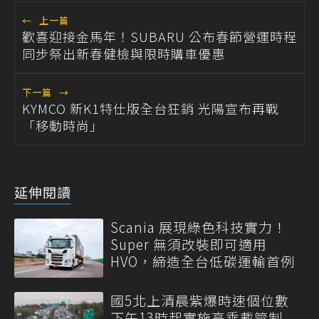
←
上一篇
歡喜迎接金馬年！SUBARU 公布春節營運時程
同步祭出新春健檢與限時購車優惠
下一篇
→
KYMCO 新K1特仕版全台狂銷 光陽宣布再戰
「移動時尚」
延伸閱讀
Scania 展現綠色科技實力！
Super 無須改裝即可適用
HVO，締造全台低碳運輸首例
國5北上清晨紫爆時速個位數
下午13時起實施高乘載管制