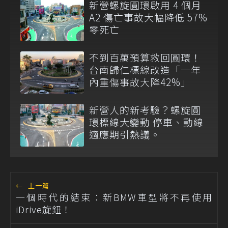
新營螺旋圓環啟用 4 個月
A2 傷亡事故大幅降低 57%
零死亡
不到百萬預算救回圓環！
台南歸仁標線改造「一年
內重傷事故大降42%」
新營人的新考驗？螺旋圓
環標線大變動 停車、動線
適應期引熱議。
←
上一篇
一個時代的結束：新BMW車型將不再使用
iDrive旋鈕！