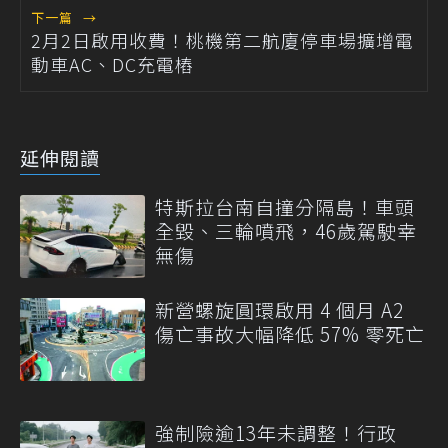
下一篇
→
2月2日啟用收費！桃機第二航廈停車場擴增電
動車AC、DC充電樁
延伸閱讀
特斯拉台南自撞分隔島！車頭
全毀、三輪噴飛，46歲駕駛幸
無傷
新營螺旋圓環啟用 4 個月 A2
傷亡事故大幅降低 57% 零死亡
強制險逾13年未調整！行政