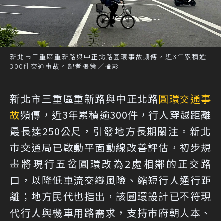
新北市三重區重新路與中正北路圓環事故頻傳，近3年累積逾
300件交通事故。記者張策／攝影
新北市三重區重新路與中正北路
圓環
交通事
故
頻傳，近3年累積逾300件，行人穿越距離
最長達250公尺，引發地方長期關注。新北
市交通局已啟動平面動線改善評估，初步規
畫將現行五岔圓環改為2處相鄰的正交路
口，以降低車流交織風險、縮短行人通行距
離；地方民代也指出，該圓環設計已不符現
代行人與機車用路需求，支持市府朝人本、