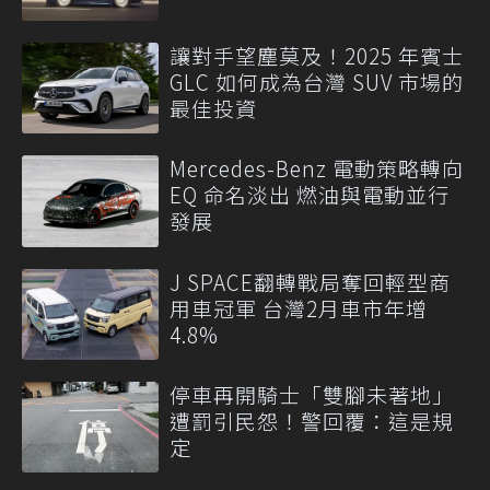
讓對手望塵莫及！2025 年賓士
GLC 如何成為台灣 SUV 市場的
最佳投資
Mercedes-Benz 電動策略轉向
EQ 命名淡出 燃油與電動並行
發展
J SPACE翻轉戰局奪回輕型商
用車冠軍 台灣2月車市年增
4.8%
停車再開騎士「雙腳未著地」
遭罰引民怨！警回覆：這是規
定