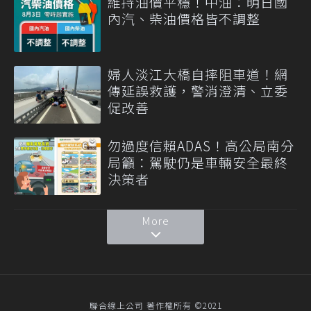
維持油價平穩！中油：明日國
內汽、柴油價格皆不調整
婦人淡江大橋自摔阻車道！網
傳延誤救護，警消澄清、立委
促改善
勿過度信賴ADAS！高公局南分
局籲：駕駛仍是車輛安全最終
決策者
More
聯合線上公司 著作權所有 ©2021