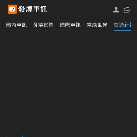
國內車訊
發燒試駕
國際車訊
電能世界
交通新訊