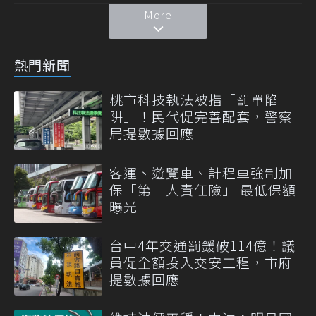
More
熱門新聞
桃市科技執法被指「罰單陷
阱」！民代促完善配套，警察
局提數據回應
客運、遊覽車、計程車強制加
保「第三人責任險」 最低保額
曝光
台中4年交通罰鍰破114億！議
員促全額投入交安工程，市府
提數據回應