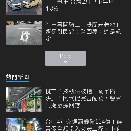
用車冠軍 台灣2月車市年增
4.8%
停車再開騎士「雙腳未著地」
遭罰引民怨！警回覆：這是規
定
More
熱門新聞
桃市科技執法被指「罰單陷
阱」！民代促完善配套，警察
局提數據回應
台中4年交通罰鍰破114億！議
員促全額投入交安工程，市府