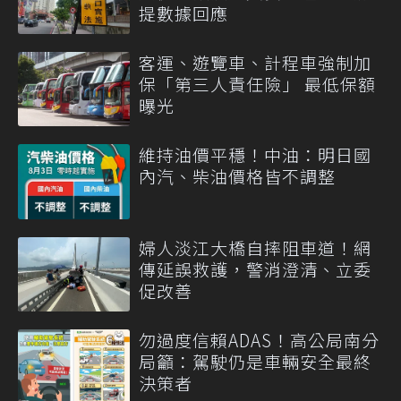
提數據回應
客運、遊覽車、計程車強制加
保「第三人責任險」 最低保額
曝光
維持油價平穩！中油：明日國
內汽、柴油價格皆不調整
婦人淡江大橋自摔阻車道！網
傳延誤救護，警消澄清、立委
促改善
勿過度信賴ADAS！高公局南分
局籲：駕駛仍是車輛安全最終
決策者