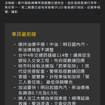
法措施，提升道路周轉率與整體交通安全，並改善旅客通行效率，
現在第一、第二航廈已經有安裝電子LED看板進行測試。記者季相
儒／攝影
車訊最前線
維持油價平穩！中油：明日國內汽、
柴油價格皆不調整
台中4年交通罰鍰破114億！議員促全
額投入交安工程，市府提數據回應
桃市科技執法被指「罰單陷阱」！民
代促完善配套，警察局提數據回應
客運、遊覽車、計程車強制加保「第
三人責任險」 最低保額曝光
加油要快！明日起國內汽、柴油價格
各調漲0.7元及0.5元
婦人淡江大橋自摔阻車道！網傳延誤
救護，警消澄清、立委促改善