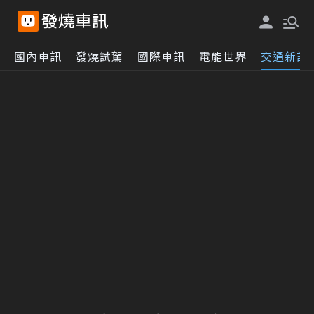
國內車訊
發燒試駕
國際車訊
電能世界
交通新訊