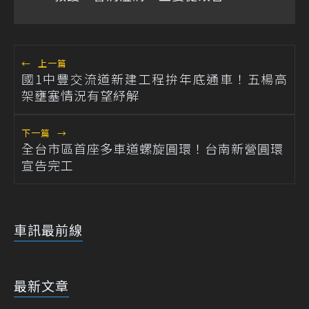
←
上一篇
國1中豐交流道新建工程拚年底通車！五楊高
架壅塞情況有望紓解
下一篇
→
全台市區首座多車道螺旋圓環！台南新營圓環
宣告完工
車訊最前線
最新文章