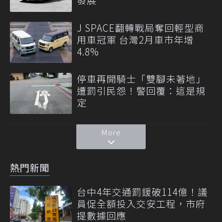
J SPACE翻轉戰局奪回輕型商
用車冠軍 台灣2月車市年增
4.8%
停車再開騎士「雙腳未著地」
遭罰引民怨！警回覆：這是規
定
More
熱門新聞
台中4年交通罰鍰破114億！議
員促全額投入交安工程，市府
提數據回應