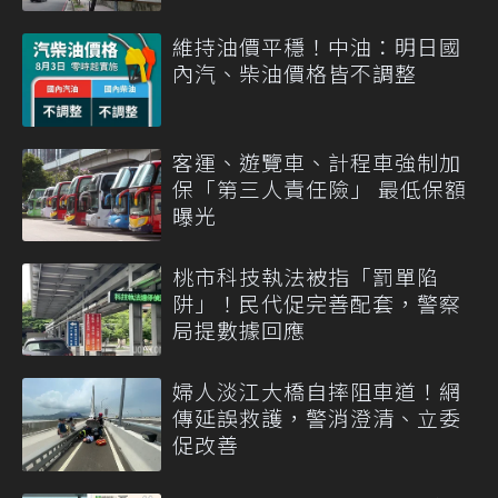
維持油價平穩！中油：明日國
內汽、柴油價格皆不調整
客運、遊覽車、計程車強制加
保「第三人責任險」 最低保額
曝光
桃市科技執法被指「罰單陷
阱」！民代促完善配套，警察
局提數據回應
婦人淡江大橋自摔阻車道！網
傳延誤救護，警消澄清、立委
促改善