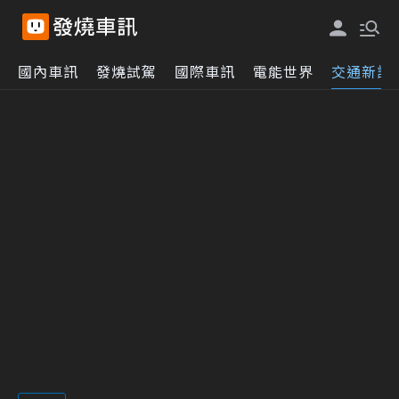
國內車訊
發燒試駕
國際車訊
電能世界
交通新訊