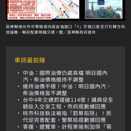
苗栗縣頭份市中華路南向接自強路口「Y」字路口是否打右轉方向
燈疑義，縣府配套明確分道。圖／苗栗縣政府提供
車訊最前線
中油：國際油價仍處高檔 明日國內
汽、柴油價格維持不調整
維持油價平穩！中油：明日國內汽、
柴油價格皆不調整
台中4年交通罰鍰破114億！議員促全
額投入交安工程，市府提數據回應
桃市科技執法被指「罰單陷阱」！民
代促完善配套，警察局提數據回應
客運、遊覽車、計程車強制加保「第