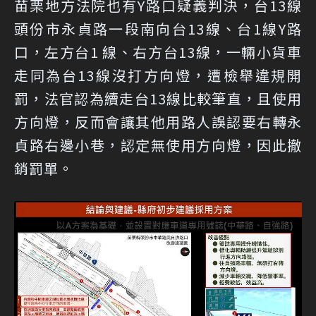
苗栗地方法院也有Y路口疑義判決，台13線
頭份市永貞路一段南向台13線、台1線Y路
口，左方台1 線、右方台13線，一輛小貨車
走同為台13線沒打方向燈，遭檢舉違規開
罰，法官認為續走台13線比較筆直，且使用
方向燈，反而會讓其他用路人誤認要右轉永
貞路右邊小巷，認定無使用方向燈，因此撤
銷罰單。