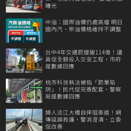
曝光
中油：國際油價仍處高檔 明日
國內汽、柴油價格維持不調整
台中4年交通罰鍰破114億！議
員促全額投入交安工程，市府
提數據回應
桃市科技執法被指「罰單陷
阱」！民代促完善配套，警察
局提數據回應
婦人淡江大橋自摔阻車道！網
傳延誤救護，警消澄清、立委
促改善