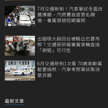
7月交通新制！汽車筆試全面改
選擇題、汽燃費首度更名開
徵、毒駕限發短期駕照
出國吸大麻回台被驗出也要吊
照？交通部研擬毒駕車輛直接
「銷毀」可行性
6月交通新制1次看 70歲高齡駕
駛要換照、汽車考照筆試取消
是非題
最新文章