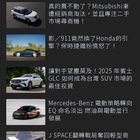
真的賣不動了？Mitsubishi漸
遭經銷商淘汰，並且專注二手
市場尋商機！
影／911竟然換了Honda的引
擎？保時捷鐵粉憤怒了！
讓對手望塵莫及！2025 年賓士
GLC 如何成為台灣 SUV 市場的
最佳投資
Mercedes-Benz 電動策略轉向
EQ 命名淡出 燃油與電動並行
發展
J SPACE翻轉戰局奪回輕型商