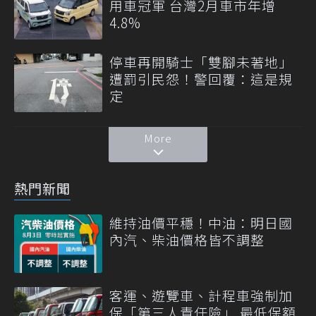
用車冠軍 台灣2月車市年增
4.8%
停車再開騎士「雙腳未著地」
遭罰引民怨！警回覆：這是規
定
More
熱門新聞
維持油價平穩！中油：明日國
內汽、柴油價格皆不調整
客運、遊覽車、計程車強制加
保「第三人責任險」 最低保額