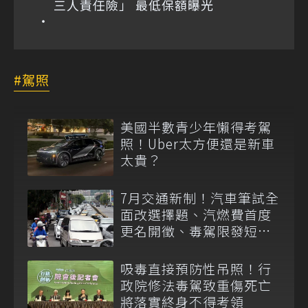
三人責任險」 最低保額曝光
駕照
美國半數青少年懶得考駕
照！Uber太方便還是新車
太貴？
7月交通新制！汽車筆試全
面改選擇題、汽燃費首度
更名開徵、毒駕限發短期
駕照
吸毒直接預防性吊照！行
政院修法毒駕致重傷死亡
將落實終身不得考領