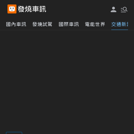
國內車訊
發燒試駕
國際車訊
電能世界
交通新訊