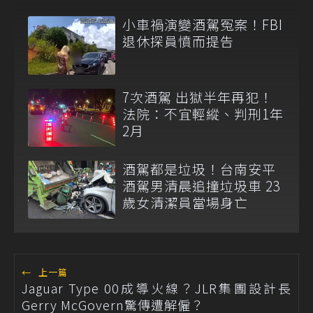
小車禍演變酒駕冤案！FBI
退休探員憤而提告
7次酒駕 出獄半年再犯！
法院：不宜輕縱、判刑1年
2月
酒駕都是垃圾！台南安平
酒駕男清晨追撞垃圾車 23
歲女清潔員當場身亡
←
上一篇
Jaguar Type 00成導火線？JLR集團設計長
Gerry McGovern驚傳遭解僱？