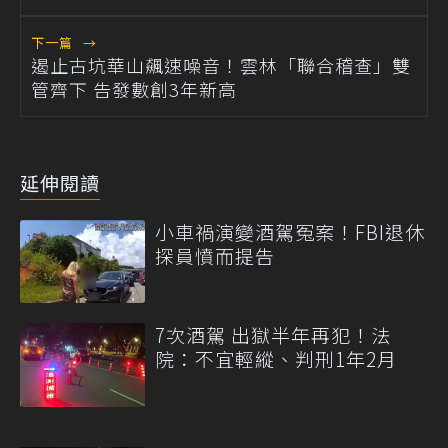
下一篇
→
遏止古坑華山飆速噪音！雲林「聯合稽查」雙
管齊下 告發數創3年新高
延伸閱讀
小車禍演變酒駕冤案！FBI退休
探員憤而提告
7次酒駕 出獄半年再犯！法
院：不宜輕縱、判刑1年2月