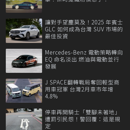
讓對手望塵莫及！2025 年賓士
GLC 如何成為台灣 SUV 市場的
最佳投資
Mercedes-Benz 電動策略轉向
EQ 命名淡出 燃油與電動並行
發展
J SPACE翻轉戰局奪回輕型商
用車冠軍 台灣2月車市年增
4.8%
停車再開騎士「雙腳未著地」
遭罰引民怨！警回覆：這是規
定