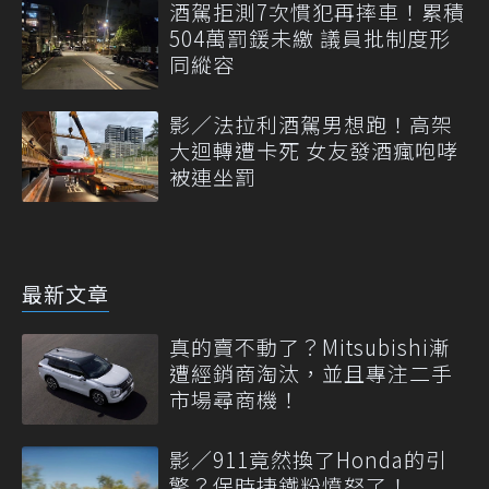
酒駕拒測7次慣犯再摔車！累積
504萬罰鍰未繳 議員批制度形
同縱容
影／法拉利酒駕男想跑！高架
大迴轉遭卡死 女友發酒瘋咆哮
被連坐罰
最新文章
真的賣不動了？Mitsubishi漸
遭經銷商淘汰，並且專注二手
市場尋商機！
影／911竟然換了Honda的引
擎？保時捷鐵粉憤怒了！