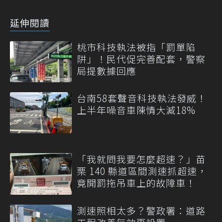
延伸閱讀
桃市科技執法被指「罰單陷
阱」！民代促完善配套，警察
局提數據回應
台南58套聲音科技執法發威！
上半年噪音車陳情大減18%
「我就問我要怎麼超速？」苗
栗 140 縣道區間測速抓超速，
竟開罰拖吊車上的故障車！
測速照相太多？警政署：道路