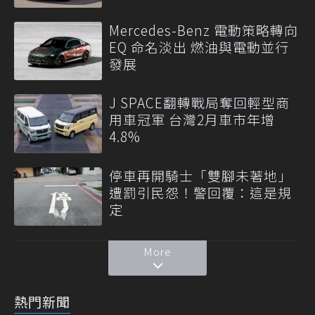
Mercedes-Benz 電動策略轉向
EQ 命名淡出 燃油與電動並行
發展
J SPACE翻轉戰局奪回輕型商
用車冠軍 台灣2月車市年增
4.8%
停車再開騎士「雙腳未著地」
遭罰引民怨！警回覆：這是規
定
More
熱門新聞