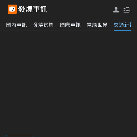
國內車訊
發燒試駕
國際車訊
電能世界
交通新訊