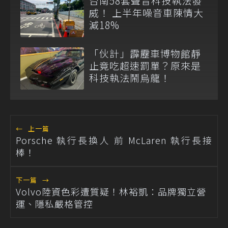
台南58套聲音科技執法發
威！ 上半年噪音車陳情大
減18%
「伙計」霹靂車博物館靜
止竟吃超速罰單？原來是
科技執法鬧烏龍！
←
上一篇
Porsche 執行長換人 前 McLaren 執行長接
棒！
下一篇
→
Volvo陸資色彩遭質疑！林裕凱：品牌獨立營
運、隱私嚴格管控