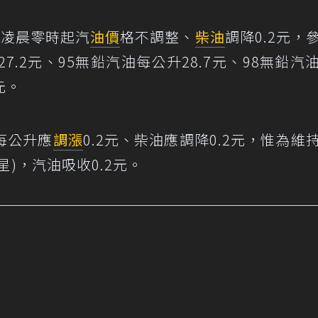
日凌晨零時起汽
油價
格不調整、
柴油
調降0.2元，
7.2元、95無鉛汽油每公升28.7元、98無鉛汽
元。
每公升應
調漲
0.2元、柴油應調降0.2元，惟為維
)，汽油吸收0.2元。