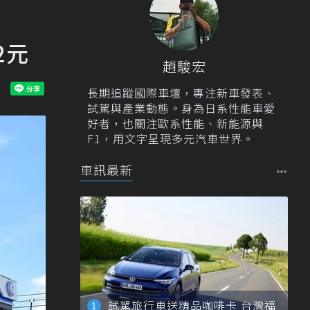
2元
趙駿宏
長期追蹤國際車壇，專注新車發表、
試駕與產業動態。身為日系性能車愛
好者，也關注歐系性能、新能源與
F1，用文字呈現多元汽車世界。
車訊最新
試駕旅行車送精品咖啡卡 台灣福