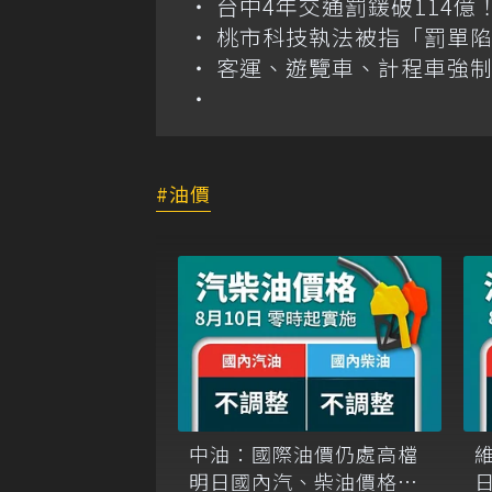
台中4年交通罰鍰破114
桃市科技執法被指「罰單
客運、遊覽車、計程車強制
油價
中油：國際油價仍處高檔
明日國內汽、柴油價格維