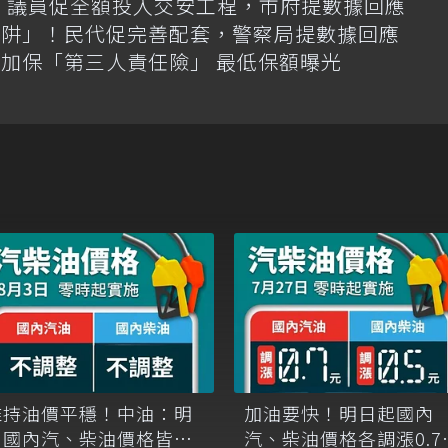
億！議員促全額投入交安工程，市府提數據回應
陷阱」！民代促完善配套，警察局提數據回應
加保「第三人責任險」 最低保額曝光
維持油價平穩！中油：明
加油要快！明日起國內
日國內汽、柴油價格皆不
汽、柴油價格各調漲0.7