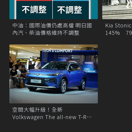
中油：國際油價仍處高檔 明日國
Kia Sto
內汽、柴油價格維持不調整
145% 
鏡
空間大幅升級！全新
Volkswagen The all-new T-Roc
124.8 萬元起正式上市