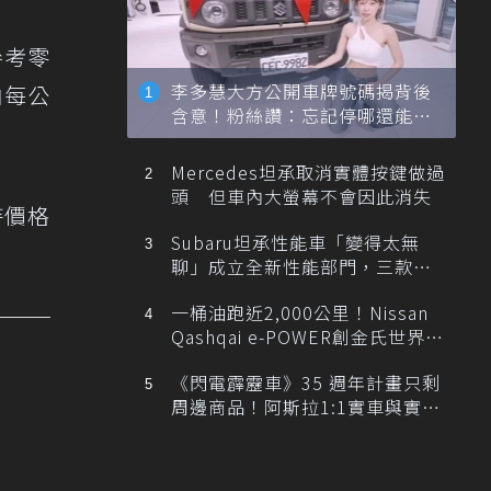
參考零
李多慧大方公開車牌號碼揭背後
油每公
含意！粉絲讚：忘記停哪還能幫
忙找車
Mercedes坦承取消實體按鍵做過
頭 但車內大螢幕不會因此消失
持價格
Subaru坦承性能車「變得太無
聊」成立全新性能部門，三款手
排跑車開發中！
一桶油跑近2,000公里！Nissan
Qashqai e-POWER創金氏世界紀
錄
《閃電霹靂車》35 週年計畫只剩
周邊商品！阿斯拉1:1實車與實體
展覽雙雙喊卡