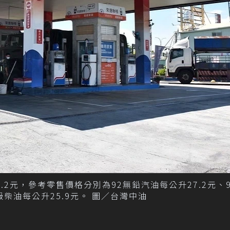
2元，參考零售價格分別為92無鉛汽油每公升27.2元、
級柴油每公升25.9元。 圖／台灣中油