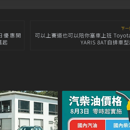
調整
及0.5元
下一
秋日優惠開
可以上賽道也可以陪你塞車上班 Toyota
萬起
YARIS 8AT自排車