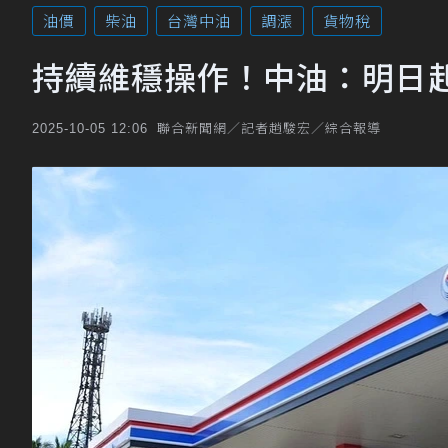
油價
柴油
台灣中油
調漲
貨物稅
持續維穩操作！中油：明日起
聯合新聞網／記者趙駿宏／綜合報導
2025-10-05 12:06