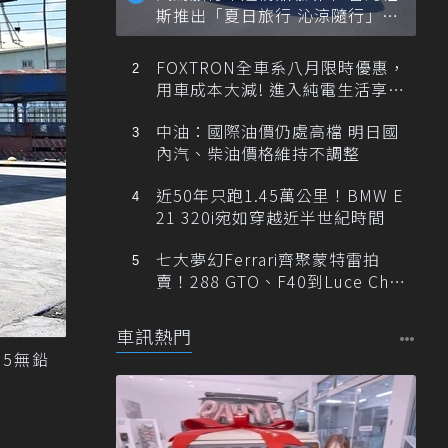
斯推出「夏日旅行 沁涼隨行」活
動
FOXTRON全車系八月限時優惠，
用車成本大減! 進入純電生活享
「零稅金＋零保養」新時代
中油：國際油價仍處高檔 明日國
內汽、柴油價格維持不調整
近50年只跑1.45萬公里！BMW E
21 320i宛如穿越近半世紀時間
七大夢幻Ferrari齊聚蒙特雷拍
賣！288 GTO、F40到Luce Cha
ssis 0一次登場
車訊熱門
95無鉛