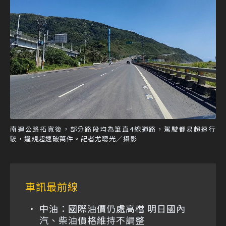
南迴公路拓寬後，部分路段均為筆直4線道路，駕駛都易超速行
駛，違規超速破萬件。記者尤聰光／攝影
車訊最前線
中油：國際油價仍處高檔 明日國內
汽、柴油價格維持不調整