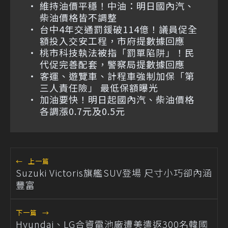
維持油價平穩！中油：明日國內汽、
柴油價格皆不調整
台中4年交通罰鍰破114億！議員促全
額投入交安工程，市府提數據回應
桃市科技執法被指「罰單陷阱」！民
代促完善配套，警察局提數據回應
客運、遊覽車、計程車強制加保「第
三人責任險」 最低保額曝光
加油要快！明日起國內汽、柴油價格
各調漲0.7元及0.5元
←
上一篇
Suzuki Victoris旗艦SUV登場 尺寸小巧卻內涵
豐富
下一篇
→
Hyundai、LG合資電池廠遭美遣返300名韓國