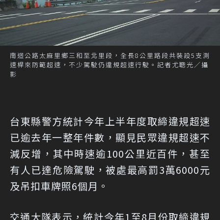
南迴公路太麻里鄉三和至北里段，全長8公里路段共裝設5支測
速桿來防範超速，不少駕駛仍違規超速行駛。記者尤聰光／攝
影
台東縣警方統計今年上半年度取締違規超速
已逾去年一整年件數，顯見民眾違規超速不
減反增，其中時速逾100公里近百件，甚至
有人已達危險駕駛，被處最高罰3萬6000元
及吊扣車牌照6個月。
交通大隊表示，統計今年1至8月份取締違規