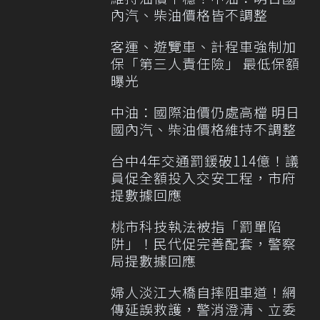
內汽、柴油價格皆不調整
客運、遊覽車、計程車強制加
保「第三人責任險」 最低保額
曝光
中油：國際油價仍處高檔 明日
國內汽、柴油價格維持不調整
台中4年交通罰鍰破114億！議
員促全額投入交安工程，市府
提數據回應
桃市科技執法被指「罰單陷
阱」！民代促完善配套，警察
局提數據回應
婦人淡江大橋自摔阻車道！網
傳延誤救護，警消澄清、立委