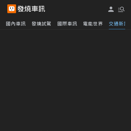
國內車訊
發燒試駕
國際車訊
電能世界
交通新訊