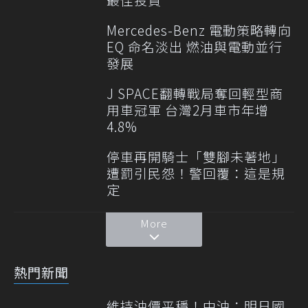
Mercedes-Benz 電動策略轉向
EQ 命名淡出 燃油與電動並行
發展
J SPACE翻轉戰局奪回輕型商
用車冠軍 台灣2月車市年增
4.8%
停車再開騎士「雙腳未著地」
遭罰引民怨！警回覆：這是規
定
More
熱門新聞
維持油價平穩！中油：明日國