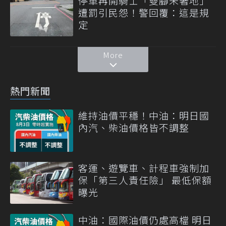
停車再開騎士「雙腳未著地」
遭罰引民怨！警回覆：這是規
定
More
熱門新聞
維持油價平穩！中油：明日國
內汽、柴油價格皆不調整
客運、遊覽車、計程車強制加
保「第三人責任險」 最低保額
曝光
中油：國際油價仍處高檔 明日