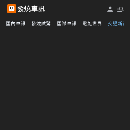
國內車訊
發燒試駕
國際車訊
電能世界
交通新訊