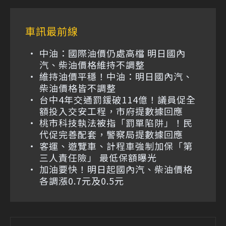
車訊最前線
中油：國際油價仍處高檔 明日國內
汽、柴油價格維持不調整
維持油價平穩！中油：明日國內汽、
柴油價格皆不調整
台中4年交通罰鍰破114億！議員促全
額投入交安工程，市府提數據回應
桃市科技執法被指「罰單陷阱」！民
代促完善配套，警察局提數據回應
客運、遊覽車、計程車強制加保「第
三人責任險」 最低保額曝光
加油要快！明日起國內汽、柴油價格
各調漲0.7元及0.5元