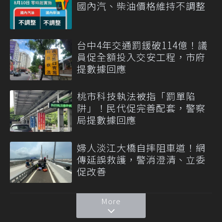
國內汽、柴油價格維持不調整
台中4年交通罰鍰破114億！議
員促全額投入交安工程，市府
提數據回應
桃市科技執法被指「罰單陷
阱」！民代促完善配套，警察
局提數據回應
婦人淡江大橋自摔阻車道！網
傳延誤救護，警消澄清、立委
促改善
More