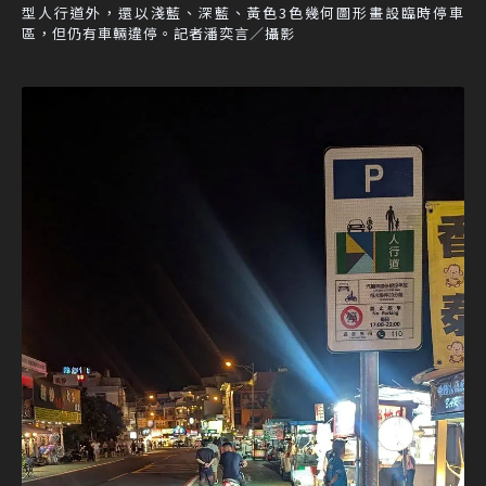
型人行道外，還以淺藍、深藍、黃色3色幾何圖形畫設臨時停車
區，但仍有車輛違停。記者潘奕言／攝影