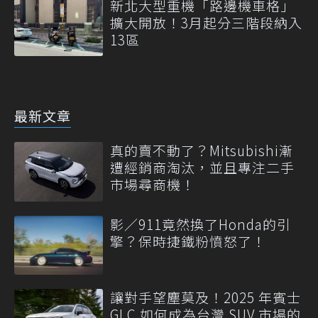
新北大型重機「路邊機車格」
擴大開放！3月起分三階段納入
13區
最新文章
真的賣不動了？Mitsubishi漸
遭經銷商淘汰，並且專注二手
市場尋商機！
影／911竟然換了Honda的引
擎？保時捷鐵粉憤怒了！
讓對手望塵莫及！2025 年賓士
GLC 如何成為台灣 SUV 市場的