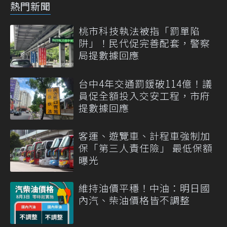
熱門新聞
桃市科技執法被指「罰單陷
阱」！民代促完善配套，警察
局提數據回應
台中4年交通罰鍰破114億！議
員促全額投入交安工程，市府
提數據回應
客運、遊覽車、計程車強制加
保「第三人責任險」 最低保額
曝光
維持油價平穩！中油：明日國
內汽、柴油價格皆不調整