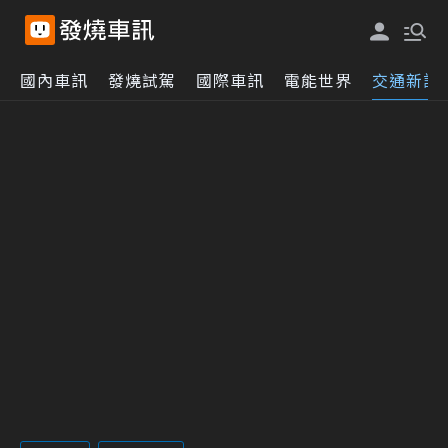
國內車訊
發燒試駕
國際車訊
電能世界
交通新訊