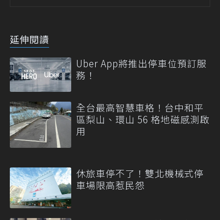
延伸閱讀
Uber App將推出停車位預訂服
務！
全台最高智慧車格！台中和平
區梨山、環山 56 格地磁感測啟
用
休旅車停不了！雙北機械式停
車場限高惹民怨